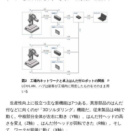
図2 工場内ネットワークと卓上はんだ付ロボットの関係
P
LCやLAN、ハブは顧客が工場内に用意したものをそのまま用
いる
生産性向上に役立つ主な新機能は7つある。異形部品のはんだ
付などに向くのが「3Dソルダリング」機能だ。従来製品は4軸で
動く。中核部分全体が左右に動き（Y軸）、はんだ付ヘッドの高
さを変え（Z軸）、はんだ付ヘッドが回転できた（R軸）。そし
て、ワークが前後に動く（X軸）。