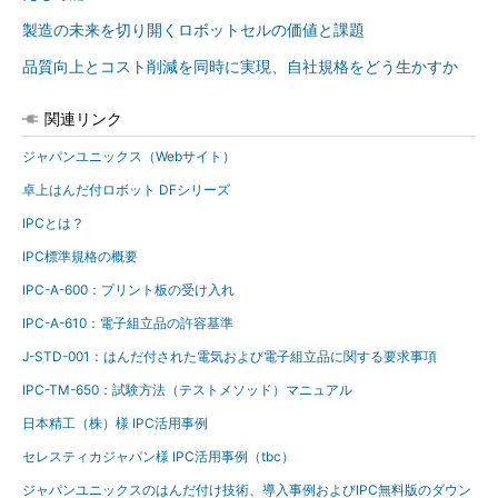
製造の未来を切り開くロボットセルの価値と課題
品質向上とコスト削減を同時に実現、自社規格をどう生かすか
関連リンク
ジャパンユニックス（Webサイト）
卓上はんだ付ロボット DFシリーズ
IPCとは？
IPC標準規格の概要
IPC-A-600：プリント板の受け入れ
IPC-A-610：電子組立品の許容基準
J-STD-001：はんだ付された電気および電子組立品に関する要求事項
IPC-TM-650：試験方法（テストメソッド）マニュアル
日本精工（株）様 IPC活用事例
セレスティカジャパン様 IPC活用事例（tbc）
ジャパンユニックスのはんだ付け技術、導入事例およびIPC無料版のダウン