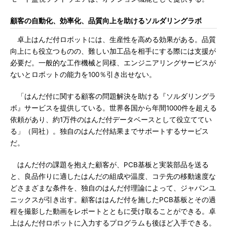
顧客の自動化、効率化、品質向上を助けるソルダリングラボ
卓上はんだ付ロボットには、生産性を高める効果がある。品質
向上にも役立つものの、難しい加工品を相手にする際には支援が
必要だ。一般的な工作機械と同様、エンジニアリングサービスが
ないとロボットの能力を100％引き出せない。
「はんだ付に関する顧客の問題解決を助ける『ソルダリングラ
ボ』サービスを提供している。世界各国から年間1000件を超える
依頼があり、約1万件のはんだ付データベースとして役立ててい
る」（同社）。独自のはんだ付結果までサポートするサービス
だ。
はんだ付の課題を抱えた顧客が、PCB基板と実装部品を送る
と、良品作りに適したはんだの組成や温度、コテ先の移動速度な
どさまざまな条件を、独自のはんだ付理論によって、ジャパンユ
ニックスが引き出す。顧客ははんだ付を施したPCB基板とその過
程を撮影した動画をレポートとともに受け取ることができる。卓
上はんだ付ロボットに入力するプログラムも後ほど入手できる。