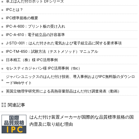
卓上はんだ付ロボット DFシリーズ
IPCとは？
IPC標準規格の概要
IPC-A-600：プリント板の受け入れ
IPC-A-610：電子組立品の許容基準
J-STD-001：はんだ付された電気および電子組立品に関する要求事項
IPC-TM-650：試験方法（テストメソッド）マニュアル
日本精工（株）様 IPC活用事例
セレスティカジャパン様 IPC活用事例（tbc）
ジャパンユニックスのはんだ付け技術、導入事例およびIPC無料版のダウンロ
ードWebサイト
英国立物理学研究所による高熱容量部品はんだ付け調査発表（動画）
関連記事
はんだ付け装置メーカーが国際的な品質標準規格の国
内普及に取り組む理由