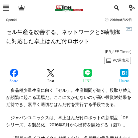
Special
2016年8月22日
セル生産を改善する、ネットワークと6軸制御
に対応した卓上はんだ付ロボット
[PR／EE Times]
PC用表示
Share
Post
LINE
Hatena
多品種少量生産に向く「セル」。生産期間が短く、段取り替え
が頻繁に起こる現場だ。ここに欠かせないのが高い投資対効果を
期待でき、素早く適切なはんだ付を実行する手段である。
ジャパンユニックスは、卓上はんだ付ロボットの新製品「DF
シリーズ」を製品化、2016年9月から出荷を開始する（図1）。