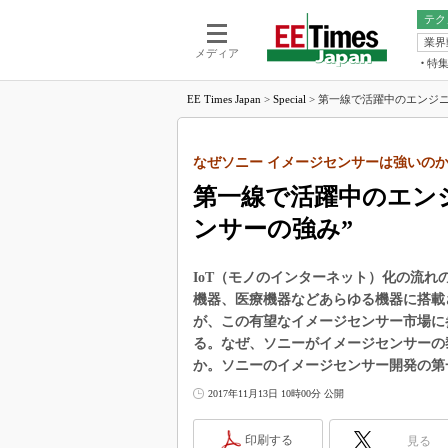
テク
業界
電池／エネル
ア
メディア
特
メ
福田昭の
EE Times Japan
>
Special
>
第一線で活躍中のエンジニア
LS
福田昭の
マ
湯之上隆
なぜソニー イメージセンサーは強いの
FP
大山聡の
第一線で活躍中のエン
大原雄介
ンサーの強み”
ック
リタイア
学漂流記
IoT（モノのインターネット）化の流
機器、医療機器などあらゆる機器に搭載
世界を「
が、この有望なイメージセンサー市場に
踊るバズワ
る。なぜ、ソニーがイメージセンサーの
Buzzwo
か。ソニーのイメージセンサー開発の第
この10
で起こる
2017年11月13日 10時00分 公開
製品分解
印刷する
見る