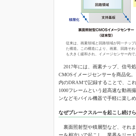
従来は、画素領域と回路領域が同一チップ
た構造。この構造により、画素、回路それ
も大きく緩和され、イメージセンサー内で
2017年には、画素チップ、信号
CMOSイメージセンサーを商品化
内のDRAMで記録することで、こ
1000フレームという超高速な動
ンなどモバイル機器で手軽に楽し
なぜブレークスルーを起こし続け
裏面照射型や積層型など、それま
ーを相次いで起こし、業界をリー