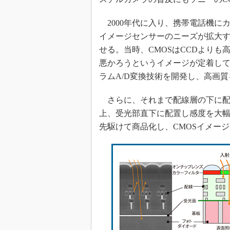
2000年代に入り、携帯電話機に
イメージセンサーのニーズが拡大す
せる。当時、CMOSはCCDより
悪かろうというイメージが定着して
ラムA/D変換技術を開発し、高画
さらに、それまで配線層の下に配
上、受光部直下に配置し感度を大幅
先駆けて商品化し、CMOSイメー