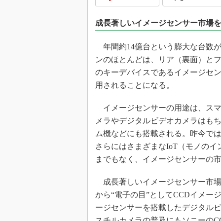
光伝送技
“異端児
成長著しいイメージセンサー市場
改革、執
イノベー
年間約14億台という膨大な台数
JASA発
ンのほとんどは、リア（裏面）と
のキーデバイスであるイメージセン
IHSア
用されることになる。
「英語に
ための新
イメージセンサーの用途は、スマ
メラやデジタルビデオカメラはもち
ム機などにも搭載される。昨今で
さらにはさまざまなIoT（モノの
までもなく、イメージセンサーの
成長著しいイメージセンサー市場で
から“電子の目”としてCCDイメー
ージセンサーを搭載したデジタルビ
スチルカメラの普及にもソニーのC