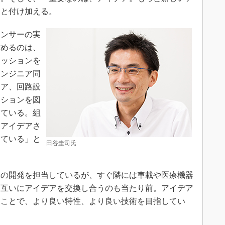
」と付け加える。
ンサーの実
求めるのは、
ミッションを
エンジニア同
ニア、回路設
ーションを図
している。組
めアイデアさ
っている」と
田谷圭司氏
の開発を担当しているが、すぐ隣には車載や医療機器
。互いにアイデアを交換し合うのも当たり前。アイデア
ることで、より良い特性、より良い技術を目指してい