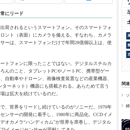
術を知る
エンジニア”が仕掛けた社内
を常にリード
念の180日
ションは日本を救うのか
が出荷されるというスマートフォン。そのスマートフォ
IoT通信
フロント（表面）にカメラを備える。すなわち、カメラ
サーは、スマートフォンだけで年間28億個以上は、使
ナリスト「未来展望」
愛されないエンジニア」の
行動論
ートフォンに限ったことではない。デジタルスチルカ
ろんのこと、タブレットPCやノートPC、携帯型ゲー
は、自動車やドローン、画像検査装置などの産業機器、
関連
インターネット）機器にも搭載される。あらためて言う
市場は拡大を続けているのだ。
ソ
経
、世界をリードし続けているのがソニーだ。1970年
ジセンサーの開発に着手し、1980年に商品化。CCDイメ
デオカメラ“ハンディカム”が世界を席巻し、デジタル
CDイメージセンサーが貢献してきた。