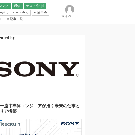
シング
通信
テスト/計測
ーボンニュートラル
展示会
マイページ
全記事一覧
l
ンピューティング
ented by
IER
ー流半導体エンジニアが描く未来の仕事と
リア構築