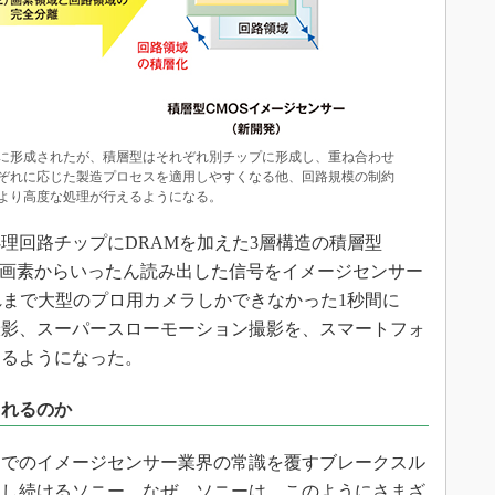
に形成されたが、積層型はそれぞれ別チップに形成し、重ね合わせ
ぞれに応じた製造プロセスを適用しやすくなる他、回路規模の制約
より高度な処理が行えるようになる。
処理回路チップにDRAMを加えた3層構造の積層型
。画素からいったん読み出した信号をイメージセンサー
れまで大型のプロ用カメラしかできなかった1秒間に
画撮影、スーパースローモーション撮影を、スマートフォ
めるようになった。
られるのか
でのイメージセンサー業界の常識を覆すブレークスル
ドし続けるソニー。なぜ、ソニーは、このようにさまざ