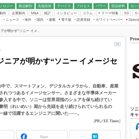
ノロジー
製品解剖
先端技術
デバイス
プロセス
パワー
部品材料
セン
動向
企業動向
統計
インタビュー
コラム
テーマ特集
カ
M&A
5G
ギー
ナログ
無線
集
ニュース
海外
国内
連載
電子版
読者登録
ホワイトペーパー
Specia
フィジカルAI
IoT・エッジコ
モリ
EXPO
Microchip情報
ストレージ通信
EE Times Japan×EDN Japan統合電
エッジAI
が明かす“ソニー イメ...
子版
I
SEMICON Japan
デバイス通信
Pres
パワーエレクトロニクス
電子ブックレット
イコン
CEATEC
のナノフォーカス
半導体後工程
か
GA
EdgeTech＋
業界スコープ
ジニアが明かす“ソニー イメージセ
読者調査（EE Times Research）
TECHNO-FRONT
のエレ・組み込みプレイバ
カーボンニュートラル
人とくるま展
IoT
直前エンジニアの社会人大
れの中で、スマートフォン、デジタルカメラから、自動車、産業
電源設計（EDN Japan）
されつつあるイメージセンサー。さまざまな半導体メーカー
数字」で回してみよう
エレクトロニクス入門（EDN
参入する中で、ソニーは世界屈指のシェアを保ち続けてい
Japan）
ード ～Behind the
黎明（れいめい）期から先頭を走り続けられていられるの
rd
ソニ
一線で活躍するエンジニアに聞いた――。
キャ
年で起こったこと、次の10年
[
PR／EE Times
]
こと
で探るアジアの新トレンド
Share