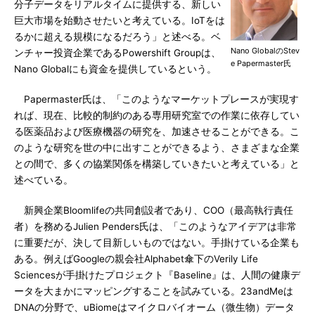
分子データをリアルタイムに提供する、新しい
巨大市場を始動させたいと考えている。IoTをは
るかに超える規模になるだろう」と述べる。ベ
Nano GlobalのStev
ンチャー投資企業であるPowershift Groupは、
e Papermaster氏
Nano Globalにも資金を提供しているという。
Papermaster氏は、「このようなマーケットプレースが実現す
れば、現在、比較的制約のある専用研究室での作業に依存してい
る医薬品および医療機器の研究を、加速させることができる。こ
のような研究を世の中に出すことができるよう、さまざまな企業
との間で、多くの協業関係を構築していきたいと考えている」と
述べている。
新興企業Bloomlifeの共同創設者であり、COO（最高執行責任
者）を務めるJulien Penders氏は、「このようなアイデアは非常
に重要だが、決して目新しいものではない。手掛けている企業も
ある。例えばGoogleの親会社Alphabet傘下のVerily Life
Sciencesが手掛けたプロジェクト『Baseline』は、人間の健康デ
ータを大まかにマッピングすることを試みている。23andMeは
DNAの分野で、uBiomeはマイクロバイオーム（微生物）データ