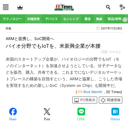
テクノロジー
先端技術
デバイス
センシング
通信
無線
部品/材料
特集
2017年11月29日
ARMと提携し、SoC開発へ
バイオ分野でもIoTを、米新興企業が本腰
（1/2 ページ）
米国のスタートアップ企業が、バイオロジーの分野でもIoT（モ
ノのインターネット）を加速させようとしている。分子データな
どを販売、購入、共有できる、これまでにないデジタルマーケッ
トプレースの構築を目指すという。ARMと協業し、こうした市場
を実現するための新しいSoC（System on Chip）も開発中だ。
[
Rick Merritt
，EE Times]
PC用表示
関連情報
Share
Post
LINE
Hatena