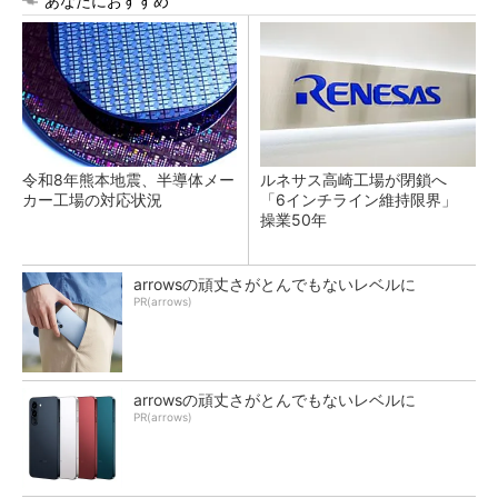
あなたにおすすめ
令和8年熊本地震、半導体メー
ルネサス高崎工場が閉鎖へ
カー工場の対応状況
「6インチライン維持限界」
操業50年
arrowsの頑丈さがとんでもないレベルに
PR(arrows)
arrowsの頑丈さがとんでもないレベルに
PR(arrows)