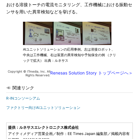
おける溶接トーチの電流モニタリング、工作機械における振動セ
ンサを用いた異常検知などを挙げる。
AIユニットソリューションの応用事例。左は溶接ロボット、
中央は工作機械、右は装置の異常検知や予知保全の例 （クリ
ックで拡大） 出典：ルネサス
Copyright © ITmedia, Inc. All
Renesas Solution Story トップページへ＞
Rights Reserved.
関連リンク
R-INコンソーシアム
ファクトリー向けAIユニットソリューション
提供：ルネサスエレクトロニクス株式会社
アイティメディア営業企画／制作：EE Times Japan 編集部／掲載内容有