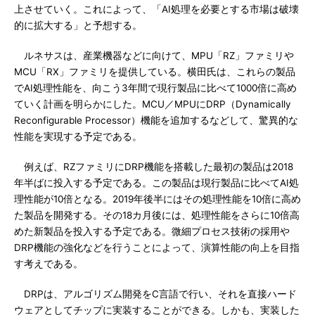
上させていく。これによって、「AI処理を必要とする市場は破壊
的に拡大する」と予想する。
ルネサスは、産業機器などに向けて、MPU「RZ」ファミリや
MCU「RX」ファミリを提供している。横田氏は、これらの製品
でAI処理性能を、向こう3年間で現行製品に比べて1000倍に高め
ていく計画を明らかにした。MCU／MPUにDRP（Dynamically
Reconfigurable Processor）機能を追加するなどして、驚異的な
性能を実現する予定である。
例えば、RZファミリにDRP機能を搭載した最初の製品は2018
年半ばに投入する予定である。この製品は現行製品に比べてAI処
理性能が10倍となる。2019年後半にはその処理性能を10倍に高め
た製品を開発する。その18カ月後には、処理性能をさらに10倍高
めた新製品を投入する予定である。微細プロセス技術の採用や
DRP機能の強化などを行うことによって、演算性能の向上を目指
す考えである。
DRPは、アルゴリズム開発をC言語で行い、それを直接ハード
ウェアとしてチップに実装することができる。しかも、実装した