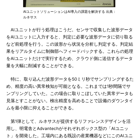
AIユニットソリューションはAI導入の課題を解決する 出典：
ルネサス
AIユニットが行う処理はこうだ。センサで収集した波形データ
をAIユニットに入力すると、判定に必要な波形データに切り取る
など前処理を行う。この波形から状況を分析し判定する。判定結
果をリアルタイムに制御部へフィードバックする。これらの処理
をAIユニットだけで実行するため、クラウド側に送信するデータ
量を大幅に削減することができる。
特に、取り込んだ波形データを50ミリ秒でサンプリングするた
め、精度の高い異常検知が可能となる。これまでは1秒間隔でサ
ンプリングしていた。この場合に取りこぼしていた異常データも
見落とすことがない。検出精度を高めることで設備のダウンタイ
ムを最小限に抑えることができる。
第1弾として、ルネサスが提供するリファレンスデザインを活
用し、明電舎とAdvantechがそれぞれボックス型の「AIユニッ
ト」を開発した。工場内にある既設の産業機器などにこのAIユニ