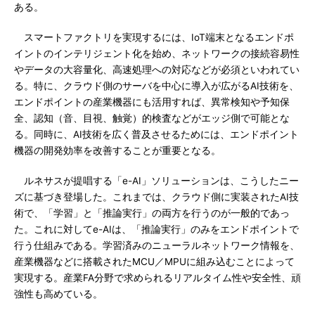
ある。
スマートファクトリを実現するには、IoT端末となるエンドポ
イントのインテリジェント化を始め、ネットワークの接続容易性
やデータの大容量化、高速処理への対応などが必須といわれてい
る。特に、クラウド側のサーバを中心に導入が広がるAI技術を、
エンドポイントの産業機器にも活用すれば、異常検知や予知保
全、認知（音、目視、触覚）的検査などがエッジ側で可能とな
る。同時に、AI技術を広く普及させるためには、エンドポイント
機器の開発効率を改善することが重要となる。
ルネサスが提唱する「e-AI」ソリューションは、こうしたニー
ズに基づき登場した。これまでは、クラウド側に実装されたAI技
術で、「学習」と「推論実行」の両方を行うのが一般的であっ
た。これに対してe-AIは、「推論実行」のみをエンドポイントで
行う仕組みである。学習済みのニューラルネットワーク情報を、
産業機器などに搭載されたMCU／MPUに組み込むことによって
実現する。産業FA分野で求められるリアルタイム性や安全性、頑
強性も高めている。