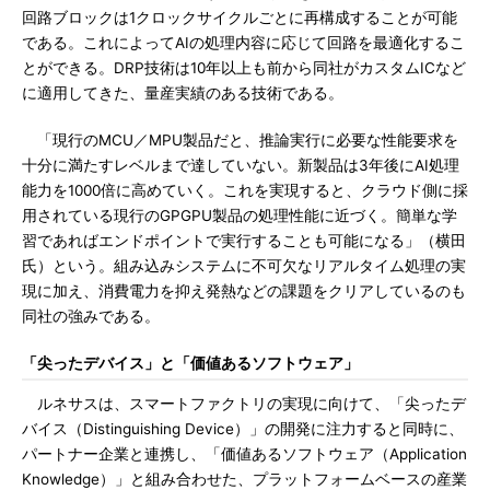
回路ブロックは1クロックサイクルごとに再構成することが可能
である。これによってAIの処理内容に応じて回路を最適化するこ
とができる。DRP技術は10年以上も前から同社がカスタムICなど
に適用してきた、量産実績のある技術である。
「現行のMCU／MPU製品だと、推論実行に必要な性能要求を
十分に満たすレベルまで達していない。新製品は3年後にAI処理
能力を1000倍に高めていく。これを実現すると、クラウド側に採
用されている現行のGPGPU製品の処理性能に近づく。簡単な学
習であればエンドポイントで実行することも可能になる」（横田
氏）という。組み込みシステムに不可欠なリアルタイム処理の実
現に加え、消費電力を抑え発熱などの課題をクリアしているのも
同社の強みである。
「尖ったデバイス」と「価値あるソフトウェア」
ルネサスは、スマートファクトリの実現に向けて、「尖ったデ
バイス（Distinguishing Device）」の開発に注力すると同時に、
パートナー企業と連携し、「価値あるソフトウェア（Application
Knowledge）」と組み合わせた、プラットフォームベースの産業