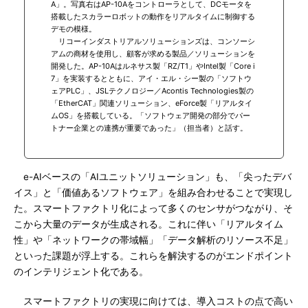
A」。写真右はAP-10Aをコントローラとして、DCモータを
搭載したスカラーロボットの動作をリアルタイムに制御する
デモの模様。
リコーインダストリアルソリューションズは、コンソーシ
アムの商材を使用し、顧客が求める製品／ソリューションを
開発した。AP-10Aはルネサス製「RZ/T1」やIntel製「Core i
7」を実装するとともに、アイ・エル・シー製の「ソフトウ
ェアPLC」、JSLテクノロジー／Acontis Technologies製の
「EtherCAT」関連ソリューション、eForce製「リアルタイ
ムOS」を搭載している。「ソフトウェア開発の部分でパー
トナー企業との連携が重要であった」（担当者）と話す。
e-AIベースの「AIユニットソリューション」も、「尖ったデバ
イス」と「価値あるソフトウェア」を組み合わせることで実現し
た。スマートファクトリ化によって多くのセンサがつながり、そ
こから大量のデータが生成される。これに伴い「リアルタイム
性」や「ネットワークの帯域幅」「データ解析のリソース不足」
といった課題が浮上する。これらを解決するのがエンドポイント
のインテリジェント化である。
スマートファクトリの実現に向けては、導入コストの点で高い