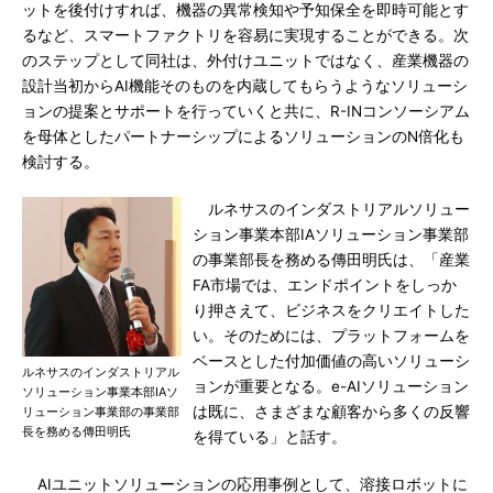
ットを後付けすれば、機器の異常検知や予知保全を即時可能とす
るなど、スマートファクトリを容易に実現することができる。次
のステップとして同社は、外付けユニットではなく、産業機器の
設計当初からAI機能そのものを内蔵してもらうようなソリューシ
ョンの提案とサポートを行っていくと共に、R-INコンソーシアム
を母体としたパートナーシップによるソリューションのN倍化も
検討する。
ルネサスのインダストリアルソリュー
ション事業本部IAソリューション事業部
の事業部長を務める傳田明氏は、「産業
FA市場では、エンドポイントをしっか
り押さえて、ビジネスをクリエイトした
い。そのためには、プラットフォームを
ベースとした付加価値の高いソリューシ
ルネサスのインダストリアル
ョンが重要となる。e-AIソリューション
ソリューション事業本部IAソ
は既に、さまざまな顧客から多くの反響
リューション事業部の事業部
長を務める傳田明氏
を得ている」と話す。
AIユニットソリューションの応用事例として、溶接ロボットに