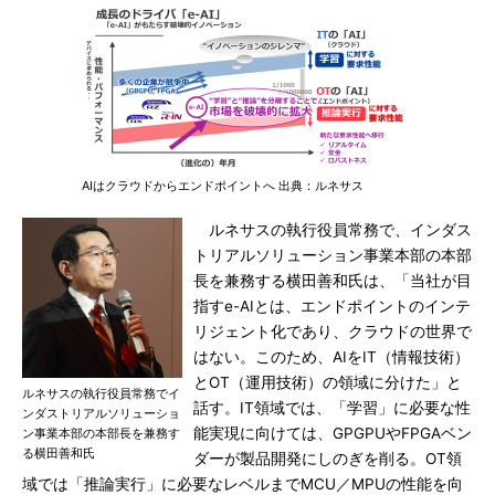
AIはクラウドからエンドポイントへ 出典：ルネサス
ルネサスの執行役員常務で、インダス
トリアルソリューション事業本部の本部
長を兼務する横田善和氏は、「当社が目
指すe-AIとは、エンドポイントのインテ
リジェント化であり、クラウドの世界で
はない。このため、AIをIT（情報技術）
とOT（運用技術）の領域に分けた」と
ルネサスの執行役員常務でイ
話す。IT領域では、「学習」に必要な性
ンダストリアルソリューショ
能実現に向けては、GPGPUやFPGAベン
ン事業本部の本部長を兼務す
る横田善和氏
ダーが製品開発にしのぎを削る。OT領
域では「推論実行」に必要なレベルまでMCU／MPUの性能を向