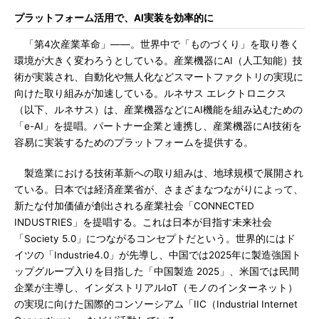
プラットフォーム活用で、AI実装を効率的に
「第4次産業革命」――。世界中で「ものづくり」を取り巻く
環境が大きく変わろうとしている。産業機器にAI（人工知能）技
術が実装され、自動化や無人化などスマートファクトリの実現に
向けた取り組みが加速している。ルネサス エレクトロニクス
（以下、ルネサス）は、産業機器などにAI機能を組み込むための
「e-AI」を提唱。パートナー企業と連携し、産業機器にAI技術を
容易に実装するためのプラットフォームを提供する。
製造業における技術革新への取り組みは、地球規模で展開され
ている。日本では経済産業省が、さまざまなつながりによって、
新たな付加価値が創出される産業社会「CONNECTED
INDUSTRIES」を提唱する。これは日本が目指す未来社会
「Society 5.0」につながるコンセプトだという。世界的にはド
イツの「Industrie4.0」が先導し、中国では2025年に製造強国ト
ップグループ入りを目指した「中国製造 2025」、米国では民間
企業が主導し、インダストリアルIoT（モノのインターネット）
の実現に向けた国際的コンソーシアム「IIC（Industrial Internet