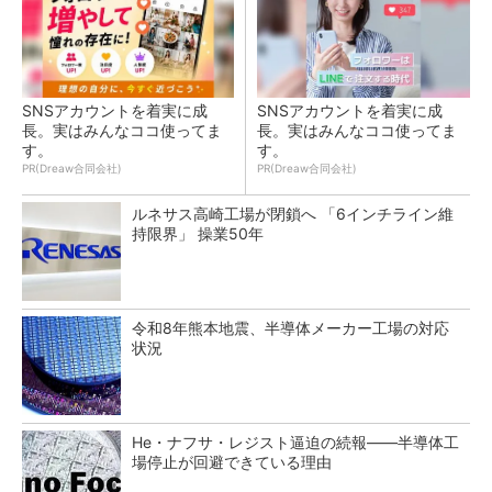
SNSアカウントを着実に成
SNSアカウントを着実に成
長。実はみんなココ使ってま
長。実はみんなココ使ってま
す。
す。
PR(Dreaw合同会社)
PR(Dreaw合同会社)
ルネサス高崎工場が閉鎖へ 「6インチライン維
持限界」 操業50年
令和8年熊本地震、半導体メーカー工場の対応
状況
He・ナフサ・レジスト逼迫の続報――半導体工
場停止が回避できている理由