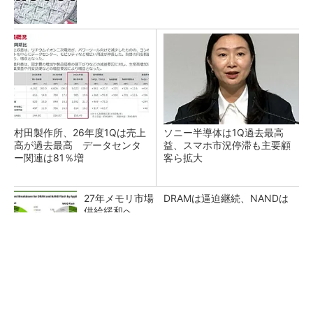
村田製作所、26年度1Qは売上
ソニー半導体は1Q過去最高
高が過去最高 データセンタ
益、スマホ市況停滞も主要顧
ー関連は81％増
客ら拡大
27年メモリ市場 DRAMは逼迫継続、NANDは
供給緩和へ
マイクロン、AI需要で広島工場増強へ起工式
1.5兆円投資