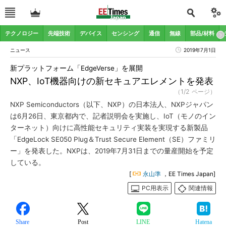
テクノロジー
先端技術
デバイス
センシング
通信
無線
部品/材料
ニュース
2019年7月1日
新プラットフォーム「EdgeVerse」を展開
NXP、IoT機器向けの新セキュアエレメントを発表
（1/2 ページ）
NXP Semiconductors（以下、NXP）の日本法人、NXPジャパン
は6月26日、東京都内で、記者説明会を実施し、IoT（モノのイン
ターネット）向けに高性能セキュリティ実装を実現する新製品
「EdgeLock SE050 Plug＆Trust Secure Element（SE）ファミリ
ー」を発表した。NXPは、2019年7月31日までの量産開始を予定
している。
[
永山準
，EE Times Japan]
PC用表示
関連情報
Share
Post
LINE
Hatena