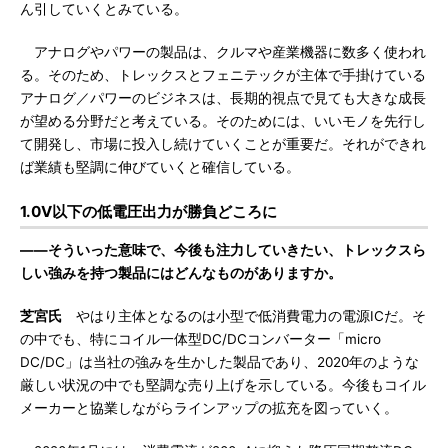
ん引していくとみている。
アナログやパワーの製品は、クルマや産業機器に数多く使われ
る。そのため、トレックスとフェニテックが主体で手掛けている
アナログ／パワーのビジネスは、長期的視点で見ても大きな成長
が望める分野だと考えている。そのためには、いいモノを先行し
て開発し、市場に投入し続けていくことが重要だ。それができれ
ば業績も堅調に伸びていくと確信している。
1.0V以下の低電圧出力が勝負どころに
――そういった意味で、今後も注力していきたい、トレックスら
しい強みを持つ製品にはどんなものがありますか。
芝宮氏
やはり主体となるのは小型で低消費電力の電源ICだ。そ
の中でも、特にコイル一体型DC/DCコンバーター「micro
DC/DC」は当社の強みを生かした製品であり、2020年のような
厳しい状況の中でも堅調な売り上げを示している。今後もコイル
メーカーと協業しながらラインアップの拡充を図っていく。