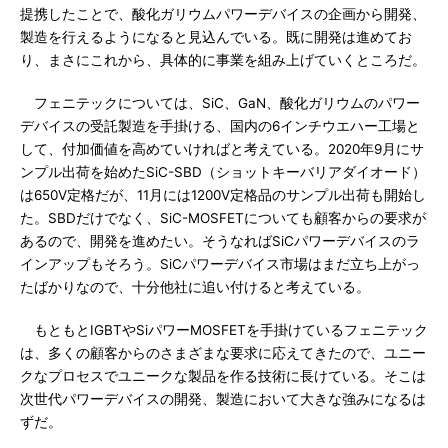
提携したことで、酸化ガリウムパワーデバイスの企画から開発、
製造を行えるようになると見込んでいる。既に開発は進めてお
り、まさにこれから、具体的に事業を組み上げていくところだ。
フェニテックについては、SiC、GaN、酸化ガリウムのパワー
デバイスの受託製造を手掛ける、国内の6インチウエハー工場と
して、付加価値を高めていければと考えている。2020年9月にサ
ンプル出荷を始めたSiC-SBD（ショットキーバリアダイオード）
は650V定格だが、11月には1200V定格品のサンプル出荷も開始し
た。SBDだけでなく、SiC-MOSFETについても顧客からの要求が
あるので、開発を進めたい。そうなればSiCパワーデバイスのラ
インアップもそろう。SiCパワーデバイス市場はまだ立ち上がっ
たばかりなので、十分他社に追い付けると考えている。
もともとIGBTやSiパワーMOSFETを手掛けているフェニテック
は、多くの顧客からのさまざまな要求に応えてきたので、ユニー
クなプロセスでユニークな製品を作る技術に長けている。そこは
次世代パワーデバイスの開発、製造において大きな強みになるは
ずだ。