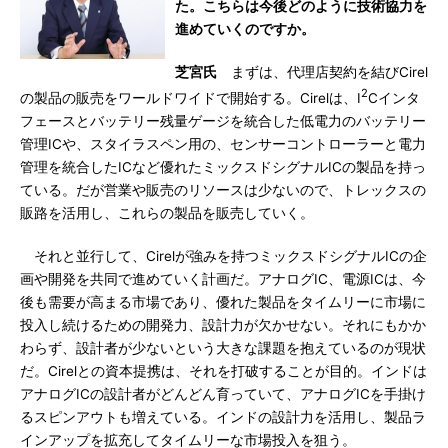
た。こちらは今後どのように技術協力を
進めていくのですか。
芝宮氏
まずは、代理店契約を結びCirel
2
の製品の販売をワールドワイドで開始する。Cirelは、I
Cインタ
フェースとバッテリー残量ゲージを統合した低電力のバッテリー
管理ICや、スタイラスペン用の、センサーコントローラーと電力
管理を統合したICなど優れたミックスドシグナルICの製品を持っ
ている。だが営業や販売のリソースは少ないので、トレックスの
販路を活用し、これらの製品を販売していく。
それと並行して、Cirelが強みを持つミックスドシグナルICの企
画や開発を共同で進めていく計画だ。アナログIC、電源ICは、今
後も需要が高まる市場であり、優れた製品をタイムリーに市場に
投入し続けるための開発力、設計力が欠かせない。それにもかか
わらず、設計者が少ないという大きな課題を抱えているのが現状
だ。Cirelとの資本提携は、それを打破することが目的。インドは
アナログICの設計者がどんどん育っていて、アナログICを手掛け
るスピンアウトも増えている。インドの設計力を活用し、製品ラ
インアップを拡充してタイムリーな市場投入を狙う。