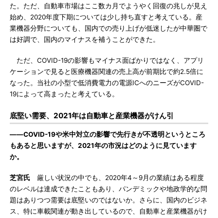
た。ただ、自動車市場はここ数カ月でようやく回復の兆しが見え
始め、2020年度下期については少し持ち直すと考えている。産
業機器分野についても、国内での売り上げが低迷したが中華圏で
は好調で、国内のマイナスを補うことができた。
ただ、COVID-19の影響もマイナス面ばかりではなく、アプリ
ケーションで見ると医療機器関連の売上高が前期比で約2.5倍に
なった。当社の小型で低消費電力の電源ICへのニーズがCOVID-
19によって高まったと考えている。
底堅い需要、2021年は自動車と産業機器がけん引
――COVID-19や米中対立の影響で先行きが不透明というところ
もあると思いますが、2021年の市況はどのように見ています
か。
芝宮氏
厳しい状況の中でも、2020年4～9月の業績はある程度
のレベルは達成できたこともあり、パンデミックや地政学的な問
題はありつつ需要は底堅いのではないか。さらに、国内のビジネ
ス、特に車載関連が動き出しているので、自動車と産業機器がけ