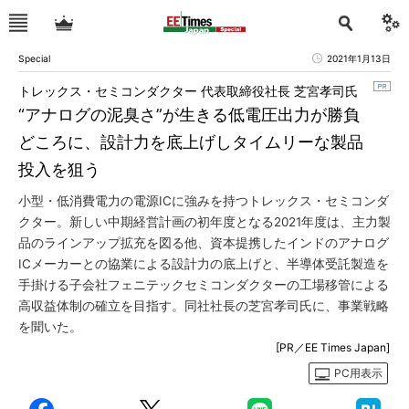
Special
2021年1月13日
トレックス・セミコンダクター 代表取締役社長 芝宮孝司氏
“アナログの泥臭さ”が生きる低電圧出力が勝負
どころに、設計力を底上げしタイムリーな製品
投入を狙う
小型・低消費電力の電源ICに強みを持つトレックス・セミコンダ
クター。新しい中期経営計画の初年度となる2021年度は、主力製
品のラインアップ拡充を図る他、資本提携したインドのアナログ
ICメーカーとの協業による設計力の底上げと、半導体受託製造を
手掛ける子会社フェニテックセミコンダクターの工場移管による
高収益体制の確立を目指す。同社社長の芝宮孝司氏に、事業戦略
を聞いた。
[PR／EE Times Japan]
PC用表示