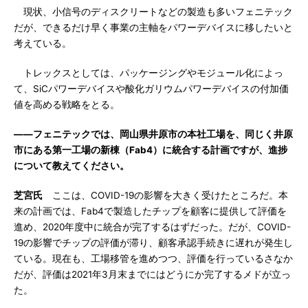
現状、小信号のディスクリートなどの製造も多いフェニテック
だが、できるだけ早く事業の主軸をパワーデバイスに移したいと
考えている。
トレックスとしては、パッケージングやモジュール化によっ
て、SiCパワーデバイスや酸化ガリウムパワーデバイスの付加価
値を高める戦略をとる。
――フェニテックでは、岡山県井原市の本社工場を、同じく井原
市にある第一工場の新棟（Fab4）に統合する計画ですが、進捗
について教えてください。
芝宮氏
ここは、COVID-19の影響を大きく受けたところだ。本
来の計画では、Fab4で製造したチップを顧客に提供して評価を
進め、2020年度中に統合が完了するはずだった。だが、COVID-
19の影響でチップの評価が滞り、顧客承認手続きに遅れが発生し
ている。現在も、工場移管を進めつつ、評価を行っているさなか
だが、評価は2021年3月末までにはどうにか完了するメドが立っ
た。