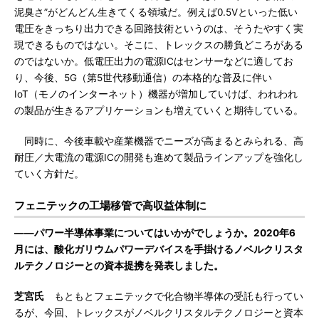
泥臭さ”がどんどん生きてくる領域だ。例えば0.5Vといった低い
電圧をきっちり出力できる回路技術というのは、そうたやすく実
現できるものではない。そこに、トレックスの勝負どころがある
のではないか。低電圧出力の電源ICはセンサーなどに適してお
り、今後、5G（第5世代移動通信）の本格的な普及に伴い
IoT（モノのインターネット）機器が増加していけば、われわれ
の製品が生きるアプリケーションも増えていくと期待している。
同時に、今後車載や産業機器でニーズが高まるとみられる、高
耐圧／大電流の電源ICの開発も進めて製品ラインアップを強化し
ていく方針だ。
フェニテックの工場移管で高収益体制に
――パワー半導体事業についてはいかがでしょうか。2020年6
月には、酸化ガリウムパワーデバイスを手掛けるノベルクリスタ
ルテクノロジーとの資本提携を発表しました。
芝宮氏
もともとフェニテックで化合物半導体の受託も行ってい
るが、今回、トレックスがノベルクリスタルテクノロジーと資本