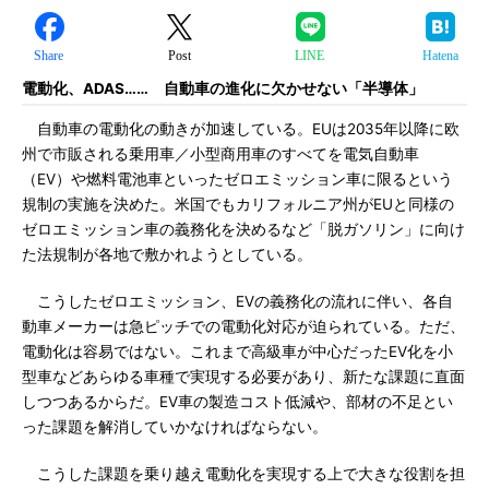
Share
Post
LINE
Hatena
電動化、ADAS…… 自動車の進化に欠かせない「半導体」
自動車の電動化の動きが加速している。EUは2035年以降に欧
州で市販される乗用車／小型商用車のすべてを電気自動車
（EV）や燃料電池車といったゼロエミッション車に限るという
規制の実施を決めた。米国でもカリフォルニア州がEUと同様の
ゼロエミッション車の義務化を決めるなど「脱ガソリン」に向け
た法規制が各地で敷かれようとしている。
こうしたゼロエミッション、EVの義務化の流れに伴い、各自
動車メーカーは急ピッチでの電動化対応が迫られている。ただ、
電動化は容易ではない。これまで高級車が中心だったEV化を小
型車などあらゆる車種で実現する必要があり、新たな課題に直面
しつつあるからだ。EV車の製造コスト低減や、部材の不足とい
った課題を解消していかなければならない。
こうした課題を乗り越え電動化を実現する上で大きな役割を担