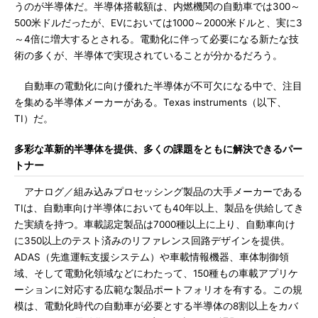
うのが半導体だ。半導体搭載額は、内燃機関の自動車では300～
500米ドルだったが、EVにおいては1000～2000米ドルと、実に3
～4倍に増大するとされる。電動化に伴って必要になる新たな技
術の多くが、半導体で実現されていることが分かるだろう。
自動車の電動化に向け優れた半導体が不可欠になる中で、注目
を集める半導体メーカーがある。Texas instruments（以下、
TI）だ。
多彩な革新的半導体を提供、多くの課題をともに解決できるパー
トナー
アナログ／組み込みプロセッシング製品の大手メーカーである
TIは、自動車向け半導体においても40年以上、製品を供給してき
た実績を持つ。車載認定製品は7000種以上に上り、自動車向け
に350以上のテスト済みのリファレンス回路デザインを提供。
ADAS（先進運転支援システム）や車載情報機器、車体制御領
域、そして電動化領域などにわたって、150種もの車載アプリケ
ーションに対応する広範な製品ポートフォリオを有する。この規
模は、電動化時代の自動車が必要とする半導体の8割以上をカバ