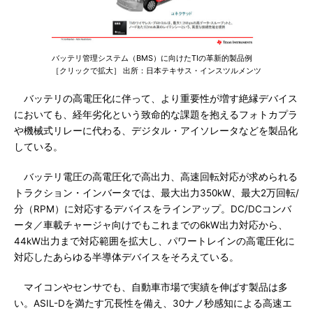
バッテリ管理システム（BMS）に向けたTIの革新的製品例
［クリックで拡大］ 出所：日本テキサス・インスツルメンツ
バッテリの高電圧化に伴って、より重要性が増す絶縁デバイス
においても、経年劣化という致命的な課題を抱えるフォトカプラ
や機械式リレーに代わる、デジタル・アイソレータなどを製品化
している。
バッテリ電圧の高電圧化で高出力、高速回転対応が求められる
トラクション・インバータでは、最大出力350kW、最大2万回転/
分（RPM）に対応するデバイスをラインアップ。DC/DCコンバ
ータ／車載チャージャ向けでもこれまでの6kW出力対応から、
44kW出力まで対応範囲を拡大し、パワートレインの高電圧化に
対応したあらゆる半導体デバイスをそろえている。
マイコンやセンサでも、自動車市場で実績を伸ばす製品は多
い。ASIL-Dを満たす冗長性を備え、30ナノ秒感知による高速エ