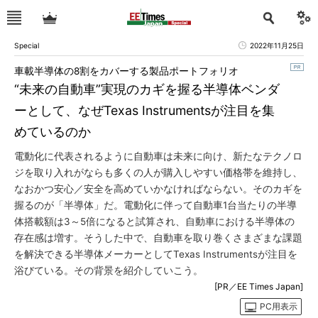
Special
2022年11月25日
車載半導体の8割をカバーする製品ポートフォリオ
“未来の自動車”実現のカギを握る半導体ベンダ
ーとして、なぜTexas Instrumentsが注目を集
めているのか
電動化に代表されるように自動車は未来に向け、新たなテクノロ
ジを取り入れがならも多くの人が購入しやすい価格帯を維持し、
なおかつ安心／安全を高めていかなければならない。そのカギを
握るのが「半導体」だ。電動化に伴って自動車1台当たりの半導
体搭載額は3～5倍になると試算され、自動車における半導体の
存在感は増す。そうした中で、自動車を取り巻くさまざまな課題
を解決できる半導体メーカーとしてTexas Instrumentsが注目を
浴びている。その背景を紹介していこう。
[PR／EE Times Japan]
PC用表示