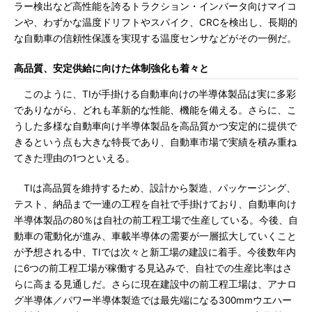
ラー検出など高性能を誇るトラクション・インバータ向けマイコ
ンや、わずかな温度ドリフトやスパイク、CRCを検出し、長期的
な自動車の信頼性保護を実現する温度センサなどがその一例だ。
高品質、安定供給に向けた体制強化も着々と
このように、TIが手掛ける自動車向けの半導体製品は実に多彩
でありながら、どれも革新的な性能、機能を備える。さらに、こ
うした多様な自動車向け半導体製品を高品質かつ安定的に提供で
きるという点も大きな特長であり、自動車市場で実績を積み重ね
てきた理由の1つといえる。
TIは高品質を維持するため、設計から製造、パッケージング、
テスト、納品まで一連の工程を自社で手掛けており、自動車向け
半導体製品の80％は自社の前工程工場で生産している。今後、自
動車の電動化が進み、車載半導体の需要が一層拡大していくこと
が予想される中、TIでは次々と新工場の建設に着手。今後数年内
に6つの前工程工場が稼働する見込みで、自社での生産比率はさ
らに高まる見通しだ。さらに現在建設中の前工程工場は、アナロ
グ半導体／パワー半導体製造では最先端になる300mmウエハー