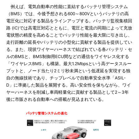
例えば、電気自動車の性能に直結するバッテリ管理システム
（BMS）では、今後予想される600～800Vというバッテリの高
電圧化に対応する製品をラインアップする。バッテリ監視集積回
路 (IC)では高電圧対応とともに、電圧と電流の同期によって充放
電状態の精度を高めることでバッテリ性能を最大限に引き出し、
走行距離の延長やバッテリの小型化に貢献する製品を提供してい
る。また、現状ワイヤーハーネスで結ばれている各バッテリ・セ
ルのBMSと、BMS制御用ECU間などの通信をワイヤレス化する
「ワイヤレスBMS」も構築。最大1.2Mbpsという高データスルー
プットと、ノード当たり2ミリ秒未満という低遅延を実現する独
自の無線技術であり、チップレベルで自動車安全水準「ASIL-
D」に準拠した製品を展開する。高い安全性を保ちながら、ワイ
ヤーハーネスを削減し車両軽量化に貢献する製品として2～3年
後に市販される自動車への搭載が見込まれている。