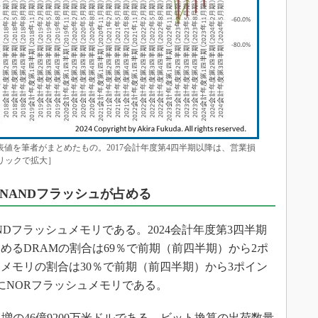
ogyの公表値を筆者がまとめたもの。2017会計年度第4四半期以降は、営業損
リックで拡大］
をNANDフラッシュが占める
ANDフラッシュメモリである。2024会計年度第3四半期
占めるDRAMの割合は69％で前期（前四半期）から2ポ
ュメモリの割合は30％で前期（前四半期）から3ポイン
にNORフラッシュメモリである。
増の46億9200万米ドルである。ビット換算の出荷数量