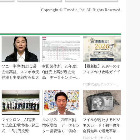
Copyright © ITmedia, Inc. All Rights Reserved.
ソニー半導体は1Q過
村田製作所、26年度1
【最新版】2026年のオ
去最高益、スマホ市況
Qは売上高が過去最
フィス作り攻略ガイド
停滞も主要顧客ら拡大
高 データセンター関
連は81％増
PR(株式会社アルファーテクノ)
マイクロン、AI需要
ルネサス、26年2Qは
マイルが超たまるビジ
で広島工場増強へ起工
増収増益 データセン
ネスカード！初年度年
式 1.5兆円投資
ター需要強く「供給は
会費無料で還元率最大
パツパツ」
1.125%
PR(クレディセゾン)