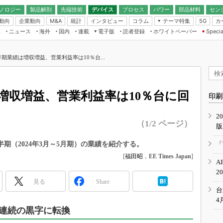
ノロジー
製品解剖
先端技術
デバイス
プロセス
パワー
部品材料
セン
動向
企業動向
統計
インタビュー
コラム
テーマ特集
カ
M&A
5G
ギー
ナログ
無線
集
ニュース
海外
国内
連載
電子版
読者登録
ホワイトペーパー
Specia
フィジカルAI
IoT・エッジコ
モリ
EXPO
Microchip情報
ストレージ通信
EE Times Japan×EDN Japan統合電
エッジAI
子版
I
SEMICON Japan
四半期業績は増収増益、営業利益率は10％台...
デバイス通信
パワーエレクトロニクス
電子ブックレット
イコン
CEATEC
のナノフォーカス
半導体後工程
GA
EdgeTech＋
業界スコープ
績は増収増益、営業利益率は10％台に回
読者調査（EE Times Research）
印刷
TECHNO-FRONT
のエレ・組み込みプレイバ
カーボンニュートラル
2
人とくるま展
（1/2 ページ）
版
IoT
直前エンジニアの社会人大
電源設計（EDN Japan）
年度第3四半期（2024年3月～5月期）の業績を紹介する。
「
数字」で回してみよう
[
福田昭
，
EE Times Japan
]
エレクトロニクス入門（EDN
A
Japan）
ード ～Behind the
2
rd
見る
Share
年で起こったこと、次の10年
台
こと
4
期連続の黒字に転換
で探るアジアの新トレンド