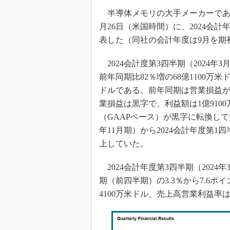
光伝送技
半導体メモリの大手メーカーであるMicro
“異端児
月26日（米国時間）に、2024会計
改革、執
表した（同社の会計年度は9月を期
イノベー
JASA発
2024会計度第3四半期（2024年
IHSア
前年同期比82％増の68億1100万米
ドルである。前年同期は営業損益が赤
「英語に
ための新
業損益は黒字で、利益額は1億910
（GAAPベース）が黒字に転換してい
年11月期）から2024会計年度第1
上していた。
2024会計年度第3四半期（2024
期（前四半期）の3.3％から7.6ポ
4100万米ドル、売上高営業利益率は