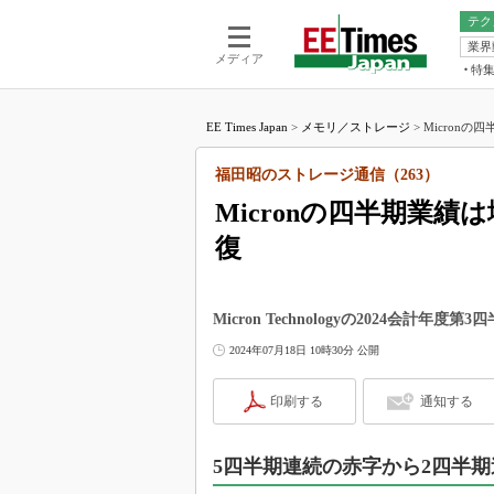
テク
業界
電池／エネル
ア
メディア
特
メ
福田昭の
LS
EE Times Japan
>
メモリ／ストレージ
>
Micronの
福田昭の
マ
湯之上隆
福田昭のストレージ通信（263）
FP
大山聡の
Micronの四半期業
大原雄介
復
ック
リタイア
学漂流記
Micron Technologyの2024会計
世界を「
2024年07月18日 10時30分 公開
踊るバズワ
Buzzwo
印刷する
通知する
この10
で起こる
5四半期連続の赤字から2四半
製品分解