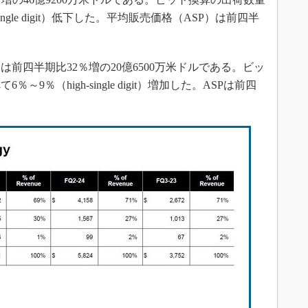
ngle digit）低下した。平均販売価格（ASP）は前四半
前四半期比32％増の20億6500万米ドルである。ビッ
％（high-single digit）増加した。ASPは前四