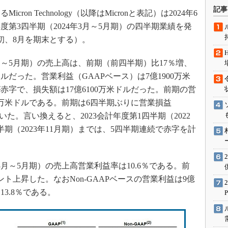
術を知る
記事
n Technology（以降はMicronと表記）は2024年6
エンジニア”が仕掛けた社内
年度第3四半期（2024年3月～5月期）の四半期業績を発
念の180日
初、8月を期末とする）。
ションは日本を救うのか
IoT通信
3月～5月期）の売上高は、前期（前四半期）比17％増、
ナリスト「未来展望」
ドルだった。営業利益（GAAPベース）は7億1900万米
字で、損失額は17億6100万米ドルだった。前期の営
愛されないエンジニア」の
行動論
0万米ドルである。前期は6四半期ぶりに営業損益
た。言い換えると、2023会計年度第1四半期（2022
四半期（2023年11月期）までは、5四半期連続で赤字を計
年3月～5月期）の売上高営業利益率は10.6％である。前
イント上昇した。なおNon-GAAPベースの営業利益は9億
13.8％である。