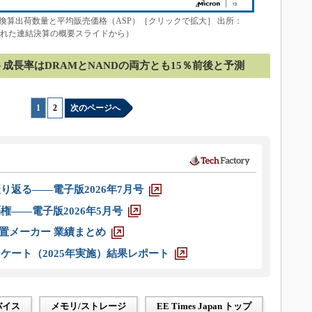
ト換算出荷数量と平均販売価格（ASP）［クリックで拡大］ 出所：
6日に公表された連結決算の概要スライドから）
ット成長率はDRAMとNANDの両方とも15％前後と予測
1
|
2
次のページへ
り返る――電子版2026年7月号
権――電子版2026年5月号
装置メーカー 業績まとめ
ケート（2025年実施）結果レポート
バイス
メモリ/ストレージ
EE Times Japan トップ