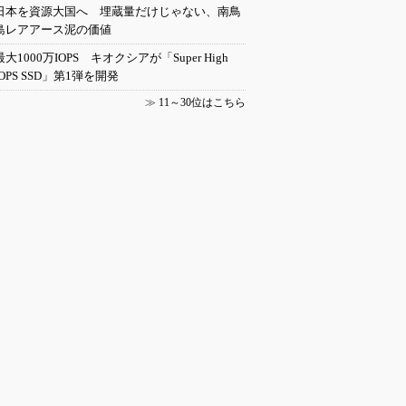
日本を資源大国へ 埋蔵量だけじゃない、南鳥
島レアアース泥の価値
最大1000万IOPS キオクシアが「Super High
IOPS SSD」第1弾を開発
≫
11～30位はこちら