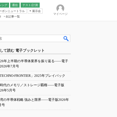
シング
通信
テスト/計測
ーボンニュートラル
展示会
マイページ
全記事一覧
l
ンピューティング
して読む 電子ブックレット
IER
026年上半期の半導体業界を振り返る――電子
2026年7月号
TECHNO-FRONTIER」2025年プレイバック
I時代のメモリ／ストレージ覇権――電子版
026年5月号
湾の半導体戦略 強みと限界――電子版2026年
月号