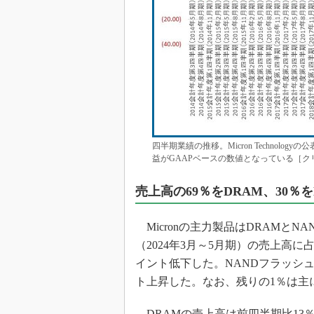
四半期業績の推移。Micron Technol
益がGAAPベースの数値となっている［ク
売上高の69％をDRAM、30％
Micronの主力製品はDRAMとN
（2024年3月～5月期）の売上高に
イント低下した。NANDフラッシ
ト上昇した。なお、残りの1％は主
DRAMの売上高は前四半期比13％