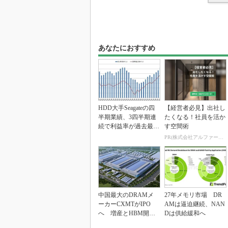
あなたにおすすめ
HDD大手Seagateの四
【経営者必見】出社し
半期業績、3四半期連
たくなる！社員を活か
続で利益率が過去最高
す空間術
を更新
PR(株式会社アルファーテクノ)
中国最大のDRAMメ
27年メモリ市場 DR
ーカーCXMTがIPO
AMは逼迫継続、NAN
へ 増産とHBM開発
Dは供給緩和へ
で存在感