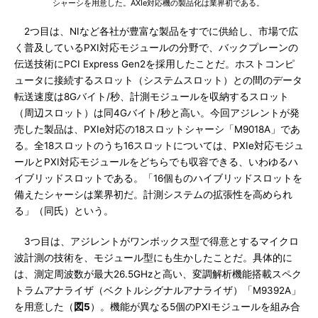
シャーシを用意した。AXIe対応機の製品化は業界初である。
2つ目は、NIなど各社が豊富な製品をすでに供給し、市場で広
く普及しているPXI対応モジュールの分野で、バックプレーンの
伝送技術にPCI Express Gen2を採用したことだ。ホストコンピ
ュータに接続するスロット（システムスロット）との間のデータ
転送速度は8Gバイト/秒、計測モジュールを収納するスロット
（周辺スロット）は同4Gバイト/秒と高い。今回アジレントが発
売した製品は、PXIe対応の18スロットシャーシ「M9018A」であ
る。全18スロットのうち16スロットについては、PXIe対応モジュ
ールとPXI対応モジュールをどちらでも収容できる、いわゆるハ
イブリッドスロットである。「16個ものハイブリッドスロットを
備えたシャーシは業界初だ。計測システムの拡張性を高められ
る」（同氏）という。
3つ目は、アジレントがワンボックス型で得意とするマイクロ
波計測の技術を、モジュール型にも生かしたことだ。具体的に
は、測定周波数が最大26.5GHzと高い、変調解析機能搭載スペク
トラムアナライザ（ベクトルシグナルアナライザ）「M9392A」
を用意した（
図5
）。機能が異なる5個のPXIモジュールを組み合