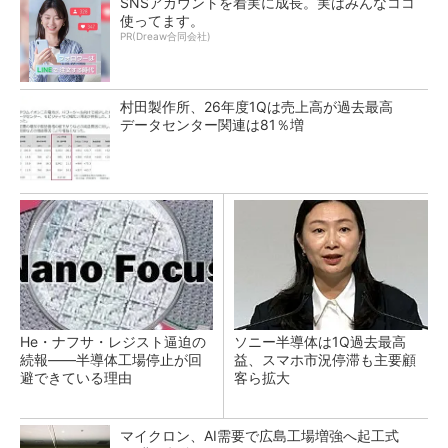
SNSアカウントを着実に成長。実はみんなココ
使ってます。
PR(Dreaw合同会社)
村田製作所、26年度1Qは売上高が過去最高
データセンター関連は81％増
He・ナフサ・レジスト逼迫の
ソニー半導体は1Q過去最高
続報――半導体工場停止が回
益、スマホ市況停滞も主要顧
避できている理由
客ら拡大
マイクロン、AI需要で広島工場増強へ起工式