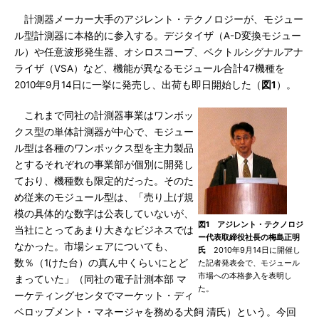
計測器メーカー大手のアジレント・テクノロジーが、モジュー
ル型計測器に本格的に参入する。デジタイザ（A-D変換モジュー
ル）や任意波形発生器、オシロスコープ、ベクトルシグナルアナ
ライザ（VSA）など、機能が異なるモジュール合計47機種を
2010年9月14日に一挙に発売し、出荷も即日開始した（
図1
）。
これまで同社の計測器事業はワンボッ
クス型の単体計測器が中心で、モジュー
ル型は各種のワンボックス型を主力製品
とするそれぞれの事業部が個別に開発し
ており、機種数も限定的だった。そのた
め従来のモジュール型は、「売り上げ規
模の具体的な数字は公表していないが、
図1 アジレント・テクノロジ
当社にとってあまり大きなビジネスでは
ー代表取締役社長の梅島正明
なかった。市場シェアについても、
氏
2010年9月14日に開催し
数％（1けた台）の真ん中くらいにとど
た記者発表会で、モジュール
市場への本格参入を表明し
まっていた」（同社の電子計測本部 マ
た。
ーケティングセンタでマーケット・ディ
ベロップメント・マネージャを務める犬飼 清氏）という。今回