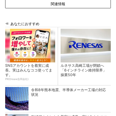
関連情報
あなたにおすすめ
SNSアカウントを着実に成
ルネサス高崎工場が閉鎖へ
長。実はみんなココ使ってま
「6インチライン維持限界」
す。
操業50年
PR(Dreaw合同会社)
令和8年熊本地震、半導体メーカー工場の対応
状況