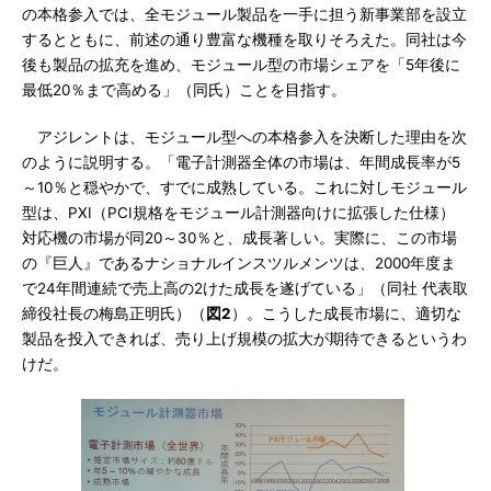
の本格参入では、全モジュール製品を一手に担う新事業部を設立
するとともに、前述の通り豊富な機種を取りそろえた。同社は今
後も製品の拡充を進め、モジュール型の市場シェアを「5年後に
最低20％まで高める」（同氏）ことを目指す。
アジレントは、モジュール型への本格参入を決断した理由を次
のように説明する。「電子計測器全体の市場は、年間成長率が5
～10％と穏やかで、すでに成熟している。これに対しモジュール
型は、PXI（PCI規格をモジュール計測器向けに拡張した仕様）
対応機の市場が同20～30％と、成長著しい。実際に、この市場
の『巨人』であるナショナルインスツルメンツは、2000年度ま
で24年間連続で売上高の2けた成長を遂げている」（同社 代表取
締役社長の梅島正明氏）（
図2
）。こうした成長市場に、適切な
製品を投入できれば、売り上げ規模の拡大が期待できるというわ
けだ。