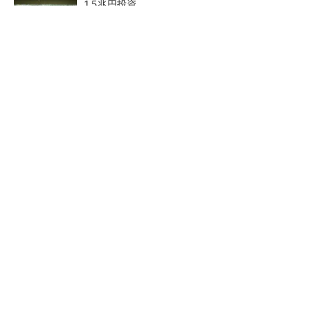
1.5兆円投資
27年メモリ市場 DRAMは逼迫継続、NANDは
供給緩和へ
中国最大のDRAMメーカーCXMTがIPOへ 増
産とHBM開発で存在感
2026年は「2nm商用化元年」
ルネサス、26年2Qは増収増