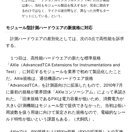
によれば、「ナショナルインスツルメンツ（NI）の方が製品
は多い。当社もモジュール製品を投入するが、完全に競合す
るわけではなく、マイクロ波分野など、異なった分野もター
ゲットにしている」という。
モジュール型計測ハードウエアの新規格に対応
計測ハードウエアの差別化としては、次の3点で高性能を訴求
する。
１つ目は、高性能ハードウエアの新たな標準規格
「AXIe（AdvancedTCA Extensions for Instrumentations and
Test）」に対応するモジュールを業界で初めて製品化したこと
だ。AXIe規格は、通信機器のハードウエア規格
「AdvancedTCA」を計測器向けに拡張したもので、2010年7月
に最初の規格が業界団体「AXIeコンソーシアム」によって承認さ
れた。「旧来規格であるPXIは電力容量が低いため、消費電力が
大きい計測機能はモジュール型で提供できなかった。当初は低い
周波数を扱う用途に向けて策定された規格なので、電磁的なシー
ルド特性が低いという課題もある」（犬飼氏）。
AXIeでは、PXI規格およびPXIe規格（PXIの拡張版）との互換