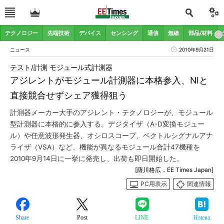
テクノロジー
先端技術
デバイス
センシング
通信
無線
部品/材料
ニュース
2010年9月21日
テスト/計測 モジュール式計測器
アジレントがモジュール計測器に本格参入、NIと
直接競合せずシェア獲得狙う
計測器メーカー大手のアジレント・テクノロジーが、モジュール
型計測器に本格的に参入する。デジタイザ（A-D変換モジュー
ル）や任意波形発生器、オシロスコープ、ベクトルシグナルアナ
ライザ（VSA）など、機能が異なるモジュール合計47機種を
2010年9月14日に一挙に発売し、出荷も即日開始した。
[薩川格広，EE Times Japan]
PC用表示
関連情報
Share
Post
LINE
Hatena