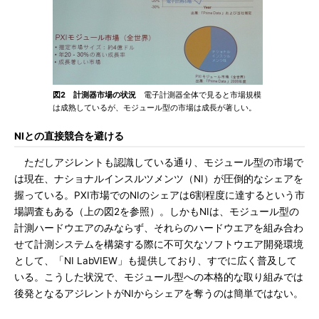
図2 計測器市場の状況
電子計測器全体で見ると市場規模
は成熟しているが、モジュール型の市場は成長が著しい。
NIとの直接競合を避ける
ただしアジレントも認識している通り、モジュール型の市場で
は現在、ナショナルインスルツメンツ（NI）が圧倒的なシェアを
握っている。PXI市場でのNIのシェアは6割程度に達するという市
場調査もある（上の図2を参照）。しかもNIは、モジュール型の
計測ハードウエアのみならず、それらのハードウエアを組み合わ
せて計測システムを構築する際に不可欠なソフトウエア開発環境
として、「NI LabVIEW」も提供しており、すでに広く普及して
いる。こうした状況で、モジュール型への本格的な取り組みでは
後発となるアジレントがNIからシェアを奪うのは簡単ではない。