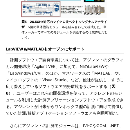
図5 26.5GHz対応のマイクロ波ベクトルシグナルアナライ
ザ
5個の単体機能モジュールを組み合わせて構成した。単
体メーカーですべてのモジュールを供給するのは業界初だと
いう。
LabVIEWもMATLABもオープンにサポート
計測ソフトウエア開発環境については、アジレントのグラフィ
カル開発環境「Agilent VEE」に加えて、NIのLabVIEWや
「LabWindows/CVI」のほか、マスワークスの「MATLAB」や、
マイクロソフトの「Visual Studio」など、他社が提供し、すでに
広く普及しているソフトウエア開発環境をサポートする（
図
6
）。ユーザーはこれらの開発環境を使って、アジレントのモジ
ュールを利用した計測アプリケーションソフトウエアを作成でき
る。アジレントが旧来からワンボックス型の計測に向けて提供し
ていた計測/解析アプリケーションソフトウエアも利用可能だ。
さらにアジレントの計測モジュールは、IVI-CやCOM、.NET、