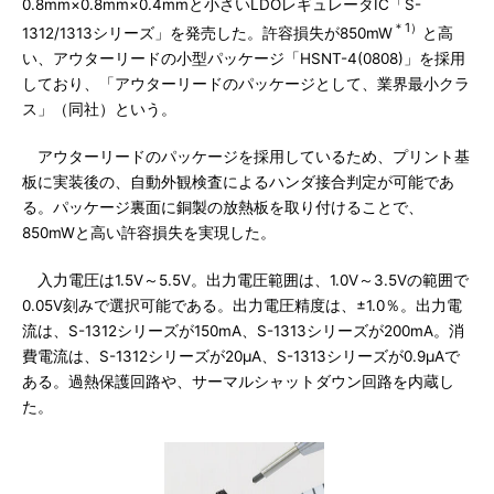
0.8mm×0.8mm×0.4mmと小さいLDOレギュレータIC「S-
＊1）
1312/1313シリーズ」を発売した。許容損失が850mW
と高
い、アウターリードの小型パッケージ「HSNT-4(0808)」を採用
しており、「アウターリードのパッケージとして、業界最小クラ
ス」（同社）という。
アウターリードのパッケージを採用しているため、プリント基
板に実装後の、自動外観検査によるハンダ接合判定が可能であ
る。パッケージ裏面に銅製の放熱板を取り付けることで、
850mWと高い許容損失を実現した。
入力電圧は1.5V～5.5V。出力電圧範囲は、1.0V～3.5Vの範囲で
0.05V刻みで選択可能である。出力電圧精度は、±1.0％。出力電
流は、S-1312シリーズが150mA、S-1313シリーズが200mA。消
費電流は、S-1312シリーズが20μA、S-1313シリーズが0.9μAで
ある。過熱保護回路や、サーマルシャットダウン回路を内蔵し
た。