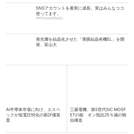
SNSアカウントを着実に成長。実はみんなココ
使ってます。
PR(Dreaw合同会社)
発光層を結晶化させた「薄膜結晶有機EL」を開
発、富山大
AI半導体市場に向け、エスペ
三菱電機、第5世代SiC MOSF
ックが低電圧特化の新評価装
ETの核 オン抵抗25％減の独
置
自構造