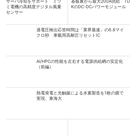
サーバ冷却をサポート ミツ
基板裏から最大200A供給 TD
ミ電機の高精度デジタル風量
KのDC-DCパワーモジュール
センサー
過電圧検出応答時間は「業界最速」の6.8マイ
クロ秒 車載用高耐圧リセットIC
AI/HPCの性能を左右する電源供給網の安定化
（前編）
熱電発電と光触媒による水素製造を1枚の膜で
実現、東海大