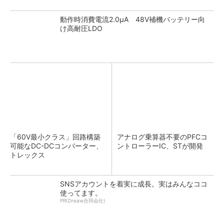
動作時消費電流2.0μA 48V補機バッテリー向
け高耐圧LDO
「60V最小クラス」回路構築
アナログ乗算器不要のPFCコ
可能なDC-DCコンバーター、
ントローラーIC、STが開発
トレックス
SNSアカウントを着実に成長。実はみんなココ
使ってます。
PR(Dreaw合同会社)