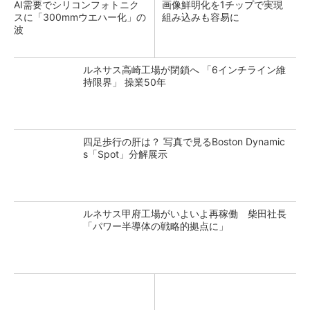
AI需要でシリコンフォトニク
画像鮮明化を1チップで実現
スに「300mmウエハー化」の
組み込みも容易に
波
ルネサス高崎工場が閉鎖へ 「6インチライン維
持限界」 操業50年
四足歩行の肝は？ 写真で見るBoston Dynamic
s「Spot」分解展示
ルネサス甲府工場がいよいよ再稼働 柴田社長
「パワー半導体の戦略的拠点に」