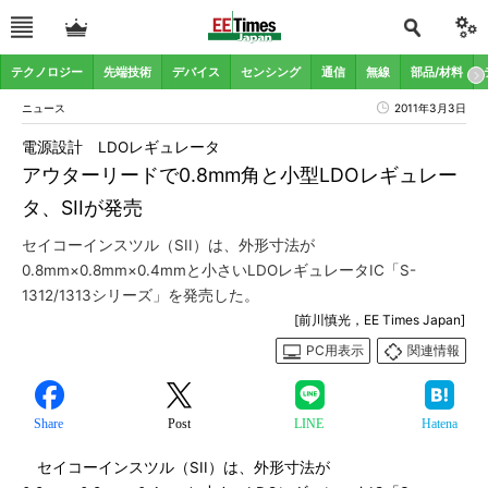
テクノロジー
先端技術
デバイス
センシング
通信
無線
部品/材料
ニュース
2011年3月3日
電源設計 LDOレギュレータ
アウターリードで0.8mm角と小型LDOレギュレー
タ、SIIが発売
セイコーインスツル（SII）は、外形寸法が
0.8mm×0.8mm×0.4mmと小さいLDOレギュレータIC「S-
1312/1313シリーズ」を発売した。
[前川慎光，EE Times Japan]
PC用表示
関連情報
Share
Post
LINE
Hatena
セイコーインスツル（SII）は、外形寸法が