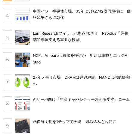
中国パワー半導体市場、35年に3兆2742億円規模に 価
格競争さらに激化
Lam Researchフィラッハ拠点40周年 Rapidus「最先
端半導体支える重要な役割」
NXP、Ambarella買収を検討か 狙いは車載とエッジAI
強化
27年メモリ市場 DRAMは逼迫継続、NANDは供給緩和
へ
AIサーバ向け「生産キャパシティー超える受注」ローム
画像鮮明化を1チップで実現 組み込みも容易に