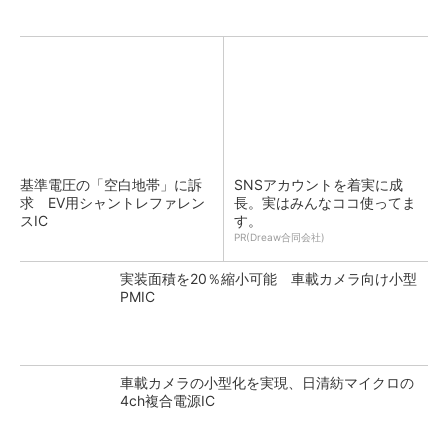
基準電圧の「空白地帯」に訴
SNSアカウントを着実に成
求 EV用シャントレファレン
長。実はみんなココ使ってま
スIC
す。
PR(Dreaw合同会社)
実装面積を20％縮小可能 車載カメラ向け小型
PMIC
車載カメラの小型化を実現、日清紡マイクロの
4ch複合電源IC