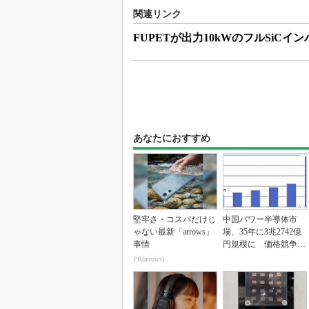
関連リンク
FUPETが出力10kWのフルSiCイ
あなたにおすすめ
堅牢さ・コスパだけじ
中国パワー半導体市
ゃない最新「arrows」
場、35年に3兆2742億
事情
円規模に 価格競争さ
らに激化
PR(arrows)