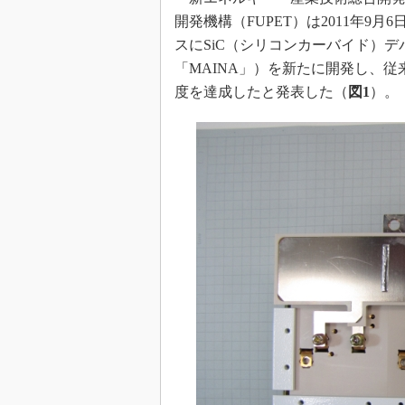
光伝送技
開発機構（FUPET）は2011年
“異端児
スにSiC（シリコンカーバイド）デ
改革、執
「MAINA」）を新たに開発し、従来
イノベー
度を達成したと発表した（
図1
）。
JASA発
IHSア
「英語に
ための新