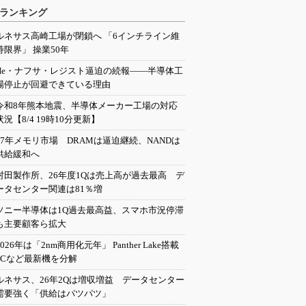
ランキング
ルネサス高崎工場が閉鎖へ 「6インチライン維
持限界」 操業50年
He・ナフサ・レジスト逼迫の続報――半導体工
場停止が回避できている理由
令和8年熊本地震、半導体メーカー工場の対応
状況【8/4 19時10分更新】
27年メモリ市場 DRAMは逼迫継続、NANDは
供給緩和へ
村田製作所、26年度1Qは売上高が過去最高 デ
ータセンター関連は81％増
ソニー半導体は1Q過去最高益、スマホ市況停滞
も主要顧客ら拡大
2026年は「2nm商用化元年」 Panther Lake搭載
PCなど最新機を分解
ルネサス、26年2Qは増収増益 データセンター
需要強く「供給はパツパツ」