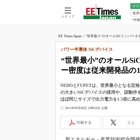
テク
業界
電池／エネル
ア
メディア
特
メ
福田昭の
LS
EE Times Japan
>
“世界最小”のオールSiCインバータをF
福田昭の
マ
湯之上隆
パワー半導体 SiCデバイス
FP
大山聡の
“世界最小”のオールSi
大原雄介
ー密度は従来開発品の1
ック
リタイア
学漂流記
NEDOとFUPETは、世界最小となる定
の大きいSiCデバイスの採用や、誤動
世界を「
ほぼ同じサイズで出力電力を1.5倍に高
踊るバズワ
2011年09月06日 23時20分 公開
Buzzwo
この10
印刷する
見る
で起こる
製品分解
新エネルギー・産業技術総合開発