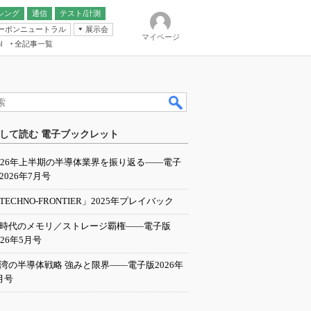
シング
通信
テスト/計測
ーボンニュートラル
展示会
マイページ
全記事一覧
l
ンピューティング
して読む 電子ブックレット
IER
026年上半期の半導体業界を振り返る――電子
2026年7月号
TECHNO-FRONTIER」2025年プレイバック
I時代のメモリ／ストレージ覇権――電子版
026年5月号
湾の半導体戦略 強みと限界――電子版2026年
月号