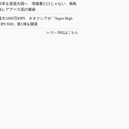
日本を資源大国へ 埋蔵量だけじゃない、南鳥
島レアアース泥の価値
最大1000万IOPS キオクシアが「Super High
IOPS SSD」第1弾を開発
≫
11～30位はこちら