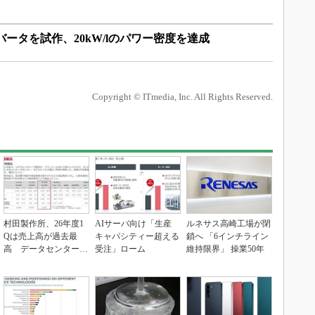
ンバータを試作、20kW/lのパワー密度を達成
Copyright © ITmedia, Inc. All Rights Reserved.
村田製作所、26年度1
AIサーバ向け「生産
ルネサス高崎工場が閉
Qは売上高が過去最
キャパシティー超える
鎖へ 「6インチライン
高 データセンター関
受注」ローム
維持限界」 操業50年
連は81％増