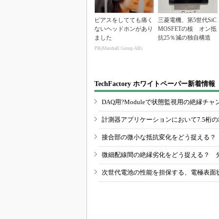
ピアスをしてても痛く
三菱電機、第5世代SiC
ないヘッドホンがあり
MOSFETの核 オン抵
ました
抗25％減の独自構造
PR(Marshall Group AB)
TechFactory ホワイトペーパー新着情報
DAQ用?Moduleで状態監視用の絶縁
計測器アプリケーションにおいて7.5桁
接合部の微小な抵抗変化をどう捉える？
微細配線間の絶縁劣化をどう捉える？ 
次世代電池の性能を担保する、電極表面