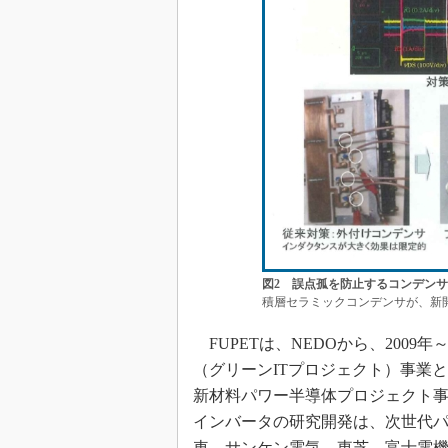
図2 誤点孤を防止するコンデン
積層セラミックコンデンサが、新
FUPETは、NEDOから、2009
（グリーンITプロジェクト）事業と
新材料パワー半導体プロジェクト事
インバータの研究開発は、次世代
車、サンケン電気、東芝、富士電