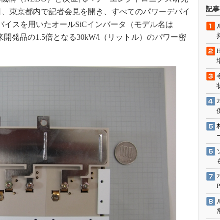
術を知る
記事
9月6日、東京都内で記者会見を開き、すべてのパワーデバイ
エンジニア”が仕掛けた社内
バイスを用いたオールSiCインバータ（モデル名は
念の180日
開発品の1.5倍となる30kW/l（リットル）のパワー密
ションは日本を救うのか
IoT通信
ナリスト「未来展望」
愛されないエンジニア」の
行動論