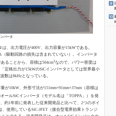
インバータ
は、出力電圧が400V、出力容量が15kWである。
99％（駆動回路の損失は含まれていない）。インバータ
3
mであることから、容積は504cm
なので、パワー密度は
ば、「定格出力が15kWのSiCインバータとしては世界最小
波数は8kHzとなっている。
量が10kW、外形寸法が151mm×91mm×37mm（容積は
のオールSiCインバータ（モデル名は「TOPPA」）を発
、約1年前に発表した従来開発品と比べて、2つのポイ
、使用しているSiC-JFET（接合型電界効果トランジ