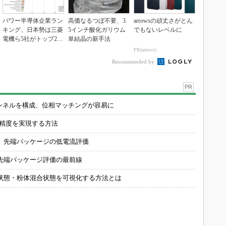
パワー半導体企業ラン
高価なるつぼ不要、3.
arrowsの頑丈さがとん
キング、日本勢は三菱
5インチ酸化ガリウム
でもないレベルに
電機ら5社がトップ20
単結晶の新手法
入り
PR(arrows)
Recommended by
PR
チャンネルを構成、位相マッチングが容易に
の精度を実現する方法
 先端パッケージの低電流評価
先端パッケージ評価の最前線
状態・粉体混合状態を可視化する方法とは