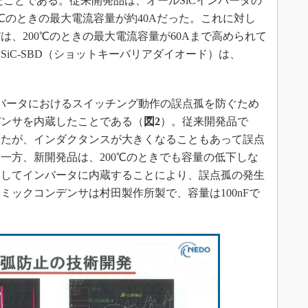
たことである。従来開発品は、オールSiCインバータの
℃のときの最大電流容量が約40Aだった。これに対し
ETは、200℃のときの最大電流容量が60Aまで高められて
TとSiC-SBD（ショットキーバリアダイオード）は、
。
バータにおけるスイッチング動作の誤点孤を防ぐため
デンサを内蔵したことである（
図2
）。従来開発品で
いたが、インダクタンスが大きくなることもあって誤点
一方、新開発品は、200℃のときでも容量の低下しな
用してインバータに内蔵することにより、誤点孤の発生
ミックコンデンサは村田製作所製で、容量は100nFで