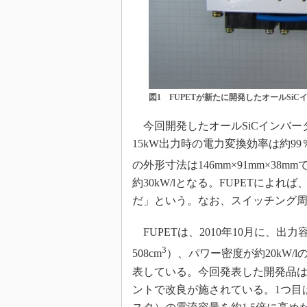
図1 FUPETが新たに開発したオールSiC
今回開発したオールSiCインバータ
15kW出力時の電力変換効率は約
の外形寸法は146mm×91mm×38m
約30kW/lとなる。FUPETによれ
だ」という。なお、スイッチング周
FUPETは、2010年10月に、出力容
3
508cm
）、パワー密度が約20kW/l
表している。今回発表した開発品は
ントで改良が施されている。1つ目は