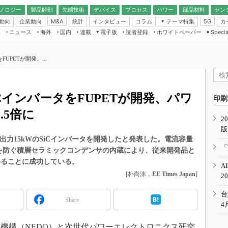
ノロジー
製品解剖
先端技術
デバイス
プロセス
パワー
部品材料
セン
動向
企業動向
統計
インタビュー
コラム
テーマ特集
カ
M&A
5G
ギー
ナログ
無線
集
ニュース
海外
国内
連載
電子版
読者登録
ホワイトペーパー
Specia
フィジカルAI
IoT・エッジコ
モリ
EXPO
Microchip情報
ストレージ通信
EE Times Japan×EDN Japan統合電
エッジAI
子版
I
SEMICON Japan
UPETが開発、...
デバイス通信
パワーエレクトロニクス
電子ブックレット
イコン
CEATEC
のナノフォーカス
半導体後工程
GA
EdgeTech＋
業界スコープ
CインバータをFUPETが開発、パワ
読者調査（EE Times Research）
印刷
TECHNO-FRONT
のエレ・組み込みプレイバ
.5倍に
カーボンニュートラル
2
人とくるま展
版
IoT
直前エンジニアの社会人大
格出力15kWのSiCインバータを開発したと発表した。電流容量
電源設計（EDN Japan）
「
作を防ぐ積層セラミックコンデンサの内蔵により、従来開発品と
数字」で回してみよう
エレクトロニクス入門（EDN
めることに成功している。
A
Japan）
ード ～Behind the
[朴尚洙，
EE Times Japan
]
2
rd
年で起こったこと、次の10年
台
Share
こと
4
で探るアジアの新トレンド
機構（NEDO）と次世代パワーエレクトロニクス研究