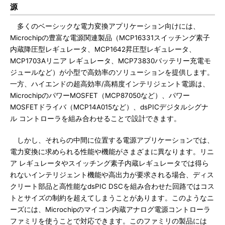
源
多くのベーシックな電力変換アプリケーション向けには、
Microchipの豊富な電源関連製品（MCP16331スイッチング素子
内蔵降圧型レギュレータ、MCP1642昇圧型レギュレータ、
MCP1703Aリニア レギュレータ、MCP73830バッテリー充電モ
ジュールなど）が小型で高効率のソリューションを提供します。
一方、ハイエンドの超高効率/高精度インテリジェント電源は、
MicrochipのパワーMOSFET（MCP87050など）、パワー
MOSFETドライバ（MCP14A015など）、dsPICデジタルシグナ
ル コントローラを組み合わせることで設計できます。
しかし、それらの中間に位置する電源アプリケーションでは、
電力変換に求められる性能や機能がさまざまに異なります。リニ
ア レギュレータやスイッチング素子内蔵レギュレータでは得ら
れないインテリジェント機能や高出力が要求される場合、ディス
クリート部品と高性能なdsPIC DSCを組み合わせた回路ではコス
トとサイズの制約を超えてしまうことがあります。このようなニ
ーズには、Microchipのマイコン内蔵アナログ電源コントローラ
ファミリを使うことで対応できます。このファミリの製品には