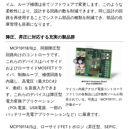
イム、ループ補償は全てソフトウェアで変更します。このような
柔軟性により、設計する回路の数を削減できます。同じ設計の回
路を再使用することでシステム部品の種類を削減でき、部品の在
庫管理も容易になります。
降圧、昇圧に対応する充実の製品群
MCP19118/9は、同期降圧型
回路向けのコントローラです。
これらのデバイスはハイサイド
およびローサイドMOSFETドラ
イバ、制御ループ、補償回路を
内蔵し、高電圧（最大DC42
V、連続）を直接入力できま
マイコン内蔵アナログ電源コントローラ
す。これらのデバイスは降圧型
ファミリの各製品には評価用ツールが用
意されている。写真は「MCP19111」の
電力変換アプリケーション
評価ボード
（POL電源、USB電源、一部の
バッテリー充電アプリケーションなど）に最適です。
MCP19114/5は、ローサイドFETトポロジ（昇圧型、SEPIC、