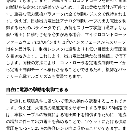
を設計できます。また、内蔵マイクロコントローラを使って電源
の挙動を決定および調整できるため、非常に柔軟な設計が可能で
す。重要な電力変換パラメータは全て制御レジスタで保持されま
す。例えば、目標出力電圧はアナログ制御ループの出力電圧を制
御するためのパラメータです。負荷をスリープ状態（通常よりも
低い電圧）に移行させる必要がある場合、マイクロコントローラ
2
ファームウェアはI/OピンまたはI
Cインタフェースからスリープ
指令を受け取り、制御レジスタに通常よりも低い目標出力電圧値
を書き込みます。これにより、出力電圧は新たな目標値まで低下
します。同様の方法により、コントローラを定電流制御モードか
ら定電圧制御モードへ移行させることができるため、複雑なバッ
テリー充電アルゴリズムも実装できます。
自在に電源の挙動を制御できる
計測した環境条件に基づいて電源の動作を調整することもでき
ます。例えば、大電流の急速充電をサポートする車載USB回路で
は、車載ケーブルの抵抗による電圧降下を補償するために、電流
の増加に伴って出力電圧を高めることで、ソケットにおける供給
電圧を4.75～5.25 Vの許容レンジ内に収めることができます。ま