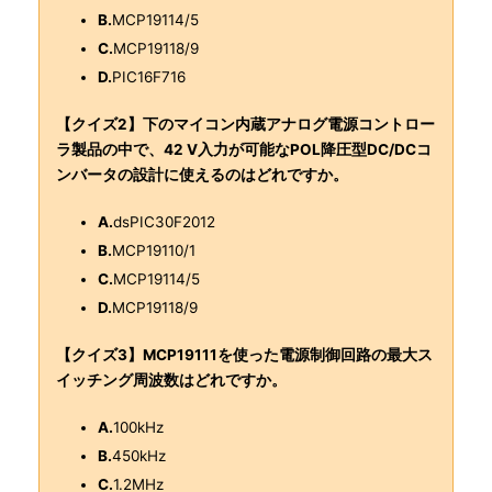
B.
MCP19114/5
C.
MCP19118/9
D.
PIC16F716
【クイズ2】下のマイコン内蔵アナログ電源コントロー
ラ製品の中で、42 V入力が可能なPOL降圧型DC/DCコ
ンバータの設計に使えるのはどれですか。
A.
dsPIC30F2012
B.
MCP19110/1
C.
MCP19114/5
D.
MCP19118/9
【クイズ3】MCP19111を使った電源制御回路の最大ス
イッチング周波数はどれですか。
A.
100kHz
B.
450kHz
C.
1.2MHz