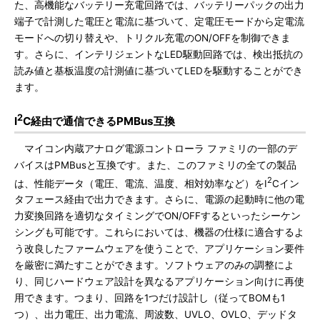
た、高機能なバッテリー充電回路では、バッテリーパックの出力
端子で計測した電圧と電流に基づいて、定電圧モードから定電流
モードへの切り替えや、トリクル充電のON/OFFを制御できま
す。さらに、インテリジェントなLED駆動回路では、検出抵抗の
読み値と基板温度の計測値に基づいてLEDを駆動することができ
ます。
2
I
C経由で通信できるPMBus互換
マイコン内蔵アナログ電源コントローラ ファミリの一部のデ
バイスはPMBusと互換です。また、このファミリの全ての製品
2
は、性能データ（電圧、電流、温度、相対効率など）をI
Cイン
タフェース経由で出力できます。さらに、電源の起動時に他の電
力変換回路を適切なタイミングでON/OFFするといったシーケン
シングも可能です。これらにおいては、機器の仕様に適合するよ
う改良したファームウェアを使うことで、アプリケーション要件
を厳密に満たすことができます。ソフトウェアのみの調整によ
り、同じハードウェア設計を異なるアプリケーション向けに再使
用できます。つまり、回路を1つだけ設計し（従ってBOMも1
つ）、出力電圧、出力電流、周波数、UVLO、OVLO、デッドタ