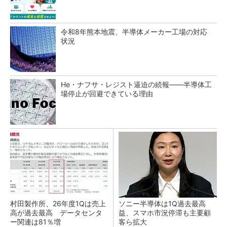
令和8年熊本地震、半導体メーカー工場の対応
状況
He・ナフサ・レジスト逼迫の続報――半導体工
場停止が回避できている理由
村田製作所、26年度1Qは売上
ソニー半導体は1Q過去最高
高が過去最高 データセンタ
益、スマホ市況停滞も主要顧
ー関連は81％増
客ら拡大