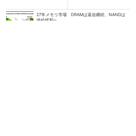
27年メモリ市場 DRAMは逼迫継続、NANDは
供給緩和へ
マイクロン、AI需要で広島工場増強へ起工式
1.5兆円投資
ルネサス、26年2Qは増収増益 データセンタ
ー需要強く「供給はパツパツ」