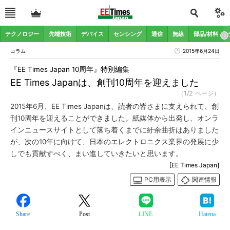
テクノロジー
先端技術
デバイス
センシング
通信
無線
部品/材料
コラム
2015年6月24日
『EE Times Japan 10周年』特別編集
EE Times Japanは、創刊10周年を迎えました
（1/2 ページ）
2015年6月、EE Times Japanは、読者の皆さまに支えられて、創
刊10周年を迎えることができました。紙媒体から出発し、オンラ
インニュースサイトとして落ち着くまでに紆余曲折はありました
が、次の10年に向けて、日本のエレクトロニクス業界の発展に少
しでも貢献すべく、まい進していきたいと思います。
[EE Times Japan]
PC用表示
関連情報
Share
Post
LINE
Hatena