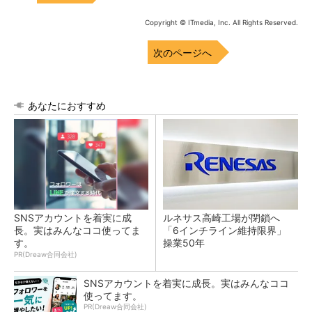
Copyright © ITmedia, Inc. All Rights Reserved.
次のページへ
あなたにおすすめ
SNSアカウントを着実に成
ルネサス高崎工場が閉鎖へ
長。実はみんなココ使ってま
「6インチライン維持限界」
す。
操業50年
PR(Dreaw合同会社)
SNSアカウントを着実に成長。実はみんなココ
使ってます。
PR(Dreaw合同会社)