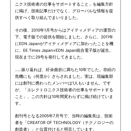
ニクス技術者の仕事をサポートすること」を編集方針
に掲げ、技術記事だけでなく、グローバルな情報を提
供すべく取り組んでまいりました。
その後、2010年1月号からはアイティメディアの運営の
下、電子版での提供を開始しました。さらに、2011年
にEDN Japanがアイティメディアに加わったことを機
に、EE Times Japan×EDN Japan統合電子版が誕生。
現在までに29号を発行してきました。
……振り返れば、紆余曲折に満ちた10年でした。存続の
危機にも（何度か）さらされました。実は、現編集部
には創刊に携わったメンバーは1人もいません。です
が、「エレクトロニクス技術者の仕事をサポートする
こと」。この方針は10年間変わらずに掲げ続けていま
す。
創刊号となる2005年7月号で、当時の編集長は、技術
者を「CREATOR OF TECHNOLOGY（テクノロジーの
創造者）」と位置付けると明言しています。