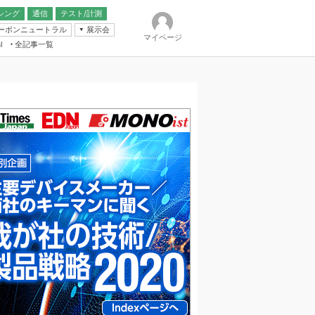
シング
通信
テスト/計測
ーボンニュートラル
展示会
マイページ
全記事一覧
l
ンピューティング
IER