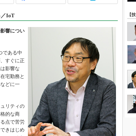
術を知る
エンジニア”が仕掛けた社内
／IoT
【技
念の180日
ションは日本を救うのか
の影響につい
IoT通信
ナリスト「未来展望」
つである中
愛されないエンジニア」の
行動論
が、すぐに正
ては影響な
、在宅勤務と
画などに一
ュリティの
本格的な商
いる点で苦労
開できはじめ