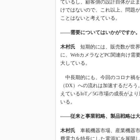
ているし、顧客側の設計自体が止
けではないので、これ以上、問題
ことはないと考えている。
――需要についてはいかがですか
木村氏
短期的には、販売数が世界
に、WebカメラなどPC関連向け
大している。
中長期的にも、今回のコロナ禍を
（DX）への流れは加速するだろう
えているIoT／5G市場の成長が
いる。
――従来と事業戦略、製品戦略は
木村氏
車載機器市場、産業機器市場
費電力を特長にした電源ICを展開