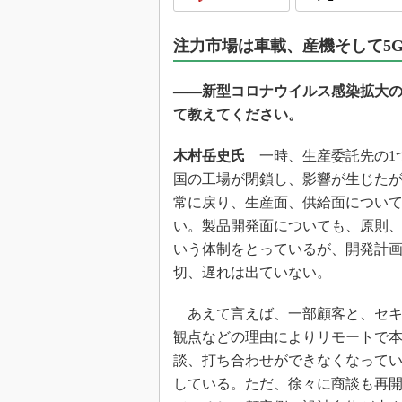
光伝送技
“異端児
注力市場は車載、産機そして5G
改革、執
イノベー
――新型コロナウイルス感染拡大
JASA発
て教えてください。
IHSア
木村岳史氏
一時、生産委託先の1
「英語に
ための新
国の工場が閉鎖し、影響が生じた
常に戻り、生産面、供給面につい
い。製品開発面についても、原則
いう体制をとっているが、開発計
切、遅れは出ていない。
あえて言えば、一部顧客と、セキ
観点などの理由によりリモートで
談、打ち合わせができなくなって
している。ただ、徐々に商談も再