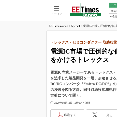
テク
業界
電池／エネル
ア
メディア
特
メ
福田昭の
EE Times Japan
>
Special
>
電源IC市場で圧倒的な低消
LS
福田昭の
マ
湯之上隆
トレックス・セミコンダクター 取締役常
FP
大山聡の
電源IC市場で圧倒的
大原雄介
をかけるトレックス
ック
リタイア
学漂流記
電源IC専業メーカーであるトレックス
を追求した製品開発を一層、加速させる
世界を「
DC/DCコンバータ「“micro DC/D
踊るバズワ
の浸透を図る方針。同社取締役常務執行
Buzzwo
方針について聞く。
この10
で起こる
2020年08月18日 10時00分 公開
製品分解
印刷する
見る