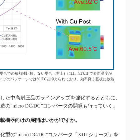
ない場合での放熱性比較。ない場合（右上）には、92℃まで表面温度が
プのパッケージでは60.5℃と抑えられており、効率良く基板に放熱
した中高耐圧品のラインアップを強化するとともに、
“micro DC/DC”コンバータの開発も行っていく。
ータの車載機器向けの展開はいかがですか。
“micro DC/DC”コンバータ「XDLシリーズ」を