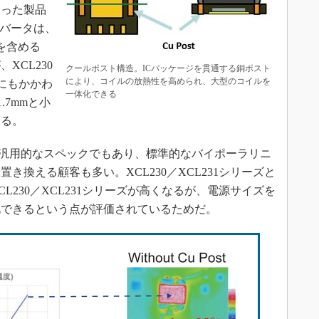
なった製品
ンバータは、
を含める
XCL230
クールポスト構造。ICパッケージを貫通する銅ポスト
により、コイルの放熱性を高められ、大型のコイルを
型にもかかわ
一体化できる
.7mmと小
きる。
いう汎用的なスペックでもあり、標準的なバイポーラリニ
き換える顧客も多い。XCL230／XCL231シリーズと
L230／XCL231シリーズが高くなるが、電源サイズを
化できるという点が評価されているためだ。