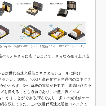
ル一体型DC/DCコンバータ製品「“micro DC/DC”コンバータ」
ータの品ぞろえをさらに広げることで、さらなる売り上げ成
いる次世代高速光通信コネクタモジュールに向け
を拡充させたい。100G、400Gと高速化する光通信のコネクタ
かかわらず、3〜4系統の電源が必要で、電源回路の小
イズを抑えることも必須であり、小型／低ノイズ
タの特長を生かすことができる用途であり、多くの光通信ケー
実績を残してきた。この次世代高速光通信コネクタで