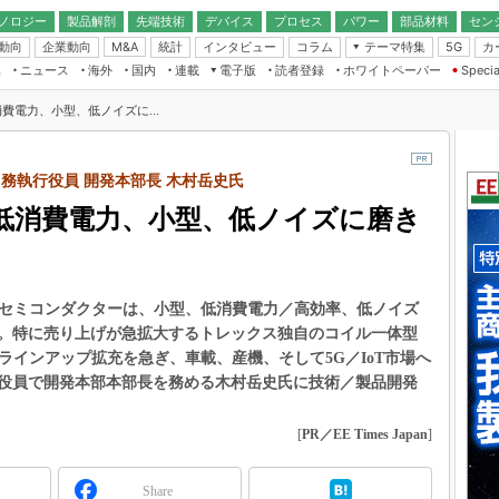
ノロジー
製品解剖
先端技術
デバイス
プロセス
パワー
部品材料
セン
動向
企業動向
統計
インタビュー
コラム
テーマ特集
カ
M&A
5G
ギー
ナログ
無線
集
ニュース
海外
国内
連載
電子版
読者登録
ホワイトペーパー
Specia
フィジカルAI
IoT・エッジコ
モリ
EXPO
Microchip情報
ストレージ通信
EE Times Japan×EDN Japan統合電
エッジAI
費電力、小型、低ノイズに...
子版
I
SEMICON Japan
デバイス通信
パワーエレクトロニクス
電子ブックレット
イコン
CEATEC
のナノフォーカス
半導体後工程
務執行役員 開発本部長 木村岳史氏
GA
EdgeTech＋
業界スコープ
な低消費電力、小型、低ノイズに磨き
読者調査（EE Times Research）
TECHNO-FRONT
のエレ・組み込みプレイバ
カーボンニュートラル
人とくるま展
IoT
直前エンジニアの社会人大
・セミコンダクターは、小型、低消費電力／高効率、低ノイズ
電源設計（EDN Japan）
。特に売り上げが急拡大するトレックス独自のコイル一体型
数字」で回してみよう
エレクトロニクス入門（EDN
C”」のラインアップ拡充を急ぎ、車載、産機、そして5G／IoT市場へ
Japan）
ード ～Behind the
役員で開発本部本部長を務める木村岳史氏に技術／製品開発
rd
年で起こったこと、次の10年
[
PR／EE Times Japan
]
こと
で探るアジアの新トレンド
Share