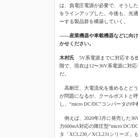
は、負電圧電源が必要で、そうした負
をラインアップした。今後も、光
ーする製品群を構築していく。
――産業機器や車載機器などに向けた“
かせください。
木村氏
5V系電源までに対応する
階で、現在は12〜36V系電源に
だ。
高耐圧、大電流化を進めるとどう
が問題になるが、クールポストと
し、“micro DC/DC”コンバー
例えば、2020年3月に発売した36
力600mA対応の降圧型“micro DC/
タ「XCL230／XCL231シリーズ