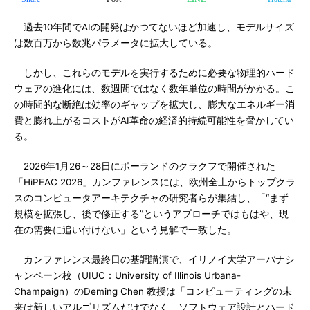
過去10年間でAIの開発はかつてないほど加速し、モデルサイズ
は数百万から数兆パラメータに拡大している。
しかし、これらのモデルを実行するために必要な物理的ハード
ウェアの進化には、数週間ではなく数年単位の時間がかかる。こ
の時間的な断絶は効率のギャップを拡大し、膨大なエネルギー消
費と膨れ上がるコストがAI革命の経済的持続可能性を脅かしてい
る。
2026年1月26～28日にポーランドのクラクフで開催された
「HiPEAC 2026」カンファレンスには、欧州全土からトップクラ
スのコンピュータアーキテクチャの研究者らが集結し、「“まず
規模を拡張し、後で修正する”というアプローチではもはや、現
在の需要に追い付けない」という見解で一致した。
カンファレンス最終日の基調講演で、イリノイ大学アーバナシ
ャンペーン校（UIUC：University of Illinois Urbana-
Champaign）のDeming Chen 教授は「コンピューティングの未
来は新しいアルゴリズムだけでなく、ソフトウェア設計とハード