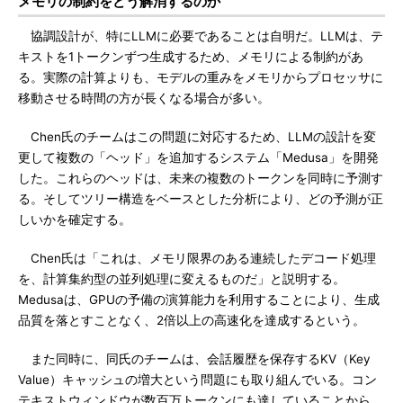
メモリの制約をどう解消するのか
協調設計が、特にLLMに必要であることは自明だ。LLMは、テ
キストを1トークンずつ生成するため、メモリによる制約があ
る。実際の計算よりも、モデルの重みをメモリからプロセッサに
移動させる時間の方が長くなる場合が多い。
Chen氏のチームはこの問題に対応するため、LLMの設計を変
更して複数の「ヘッド」を追加するシステム「Medusa」を開発
した。これらのヘッドは、未来の複数のトークンを同時に予測す
る。そしてツリー構造をベースとした分析により、どの予測が正
しいかを確定する。
Chen氏は「これは、メモリ限界のある連続したデコード処理
を、計算集約型の並列処理に変えるものだ」と説明する。
Medusaは、GPUの予備の演算能力を利用することにより、生成
品質を落とすことなく、2倍以上の高速化を達成するという。
また同時に、同氏のチームは、会話履歴を保存するKV（Key
Value）キャッシュの増大という問題にも取り組んでいる。コン
テキストウィンドウが数百万トークンにも達していることから、