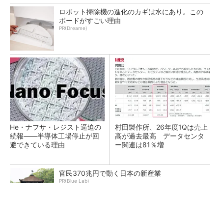
ロボット掃除機の進化のカギは水にあり。この
ボードがすごい理由
PR(Dreame)
He・ナフサ・レジスト逼迫の
村田製作所、26年度1Qは売上
続報――半導体工場停止が回
高が過去最高 データセンタ
避できている理由
ー関連は81％増
官民370兆円で動く日本の新産業
PR(Blue Lab)