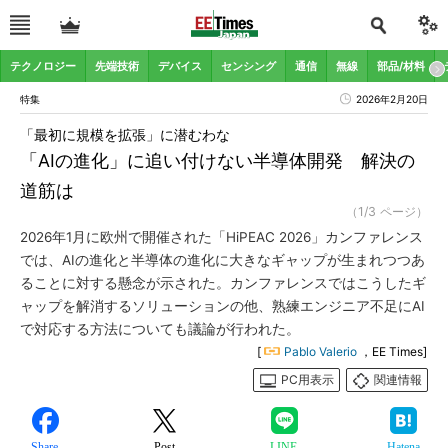
テクノロジー
先端技術
デバイス
センシング
通信
無線
部品/材料
特集
2026年2月20日
「最初に規模を拡張」に潜むわな
「AIの進化」に追い付けない半導体開発 解決の
道筋は
（1/3 ページ）
2026年1月に欧州で開催された「HiPEAC 2026」カンファレンス
では、AIの進化と半導体の進化に大きなギャップが生まれつつあ
ることに対する懸念が示された。カンファレンスではこうしたギ
ャップを解消するソリューションの他、熟練エンジニア不足にAI
で対応する方法についても議論が行われた。
[
Pablo Valerio
，EE Times]
PC用表示
関連情報
Share
Post
LINE
Hatena