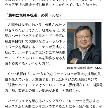
ウェア実行の障壁を打ち破ることにかかっている」と語った。
「最初に規模を拡張」の罠（わな）
AI開発は長年にわたり、分断されたプ
ロセスをたどってきた。研究者らは、完
璧なハードウェアを前提として、最高の
精度を目指して大規模なニューラルネッ
トワークを構築する。モデルが完成して
初めて、ハードウェアエンジニアが実際
のチップ上でそのモデルを動作させる方
法を模索するというやり方だ。
Deming Chen氏 出所：UIUC
Chen教授は「この一方向的なワークフローが重大な技術的負
債を生んでいる」と主張する。同氏はHiPEACの聴衆に向けて
「現代のハードウェアはヘテロジニアス（異種混在）で、消費電
力、熱、製造上の厳しい制約がある」と指摘した。
ハードウェアを単なるバックグラウンドレイヤーと見なすと、
AIシステムと実際にシリコンでできることに不一致が生じる。そ