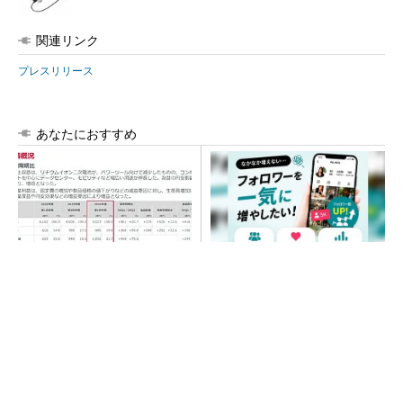
関連リンク
プレスリリース
あなたにおすすめ
村田製作所、26年度1Qは売上
SNSアカウントを着実に成
高が過去最高 データセンタ
長。実はみんなココ使ってま
ー関連は81％増
す。
PR(Dreaw合同会社)
マイクロン、AI需要で広島工場増強へ起工式
1.5兆円投資