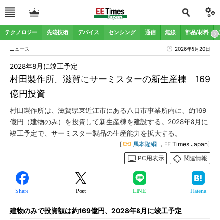
テクノロジー
先端技術
デバイス
センシング
通信
無線
部品/材料
ニュース
2026年5月20日
2028年8月に竣工予定
村田製作所、滋賀にサーミスターの新生産棟 169
億円投資
村田製作所は、滋賀県東近江市にある八日市事業所内に、約169
億円（建物のみ）を投資して新生産棟を建設する。2028年8月に
竣工予定で、サーミスター製品の生産能力を拡大する。
[
馬本隆綱
，EE Times Japan]
PC用表示
関連情報
Share
Post
LINE
Hatena
建物のみで投資額は約169億円、2028年8月に竣工予定