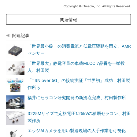
Copyright © ITmedia, Inc. All Rights Reserved.
関連情報
関連記事
「世界最小級」の消費電流と低電圧駆動を両立、AMR
センサー
「世界最大」静電容量の車載MLCC 7品番を一挙投
入、村田製
「TSN over 5G」の接続実証「世界初」成功、村田製
作所ら
福井にセラコン研究開発の新拠点完成、村田製作所
3225Mサイズで定格電圧1.25kVの積層セラコン、村田
製作所
エッジAIカメラを用い製造現場の人手作業を可視化