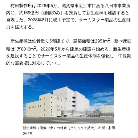
村田製作所は2026年5月、滋賀県東近江市にある八日市事業所
内に、約169億円（建物のみ）を投資して新生産棟を建設すると
発表した。2028年8月に竣工予定で、サーミスター製品の生産能
力を拡大する。
2
新生産棟は鉄骨造り5階建てで、建築面積は2951m
、延べ床面
2
積は1万8010m
。2026年5月から建屋の建設を始める。新生産棟
を建設することでサーミスター製品の生産体制を強化し、中長期
的な需要増に対応していく。
新生産棟（画像中央）の外観［クリックで拡大］ 出所：村田
製作所