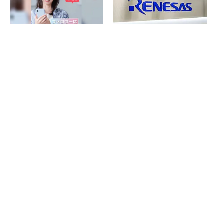
SNSアカウントを着実に成
ルネサス高崎工場が閉鎖へ
長。実はみんなココ使ってま
「6インチライン維持限界」
す。
操業50年
PR(Dreaw合同会社)
SNSアカウントを着実に成長。実はみんなココ
使ってます。
PR(Dreaw合同会社)
令和8年熊本地震、半導体メーカー工場の対応
状況
村田製作所、26年度1Qは売上高が過去最高
データセンター関連は81％増