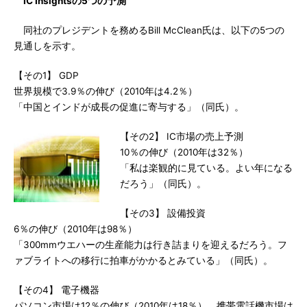
IC Insightsの5つの予測
同社のプレジデントを務めるBill McClean氏は、以下の5つの
見通しを示す。
【その1】 GDP
世界規模で3.9％の伸び（2010年は4.2％）
「中国とインドが成長の促進に寄与する」（同氏）。
【その2】 IC市場の売上予測
10％の伸び（2010年は32％）
「私は楽観的に見ている。よい年になる
だろう」（同氏）。
【その3】 設備投資
6％の伸び（2010年は98％）
「300mmウエハーの生産能力は行き詰まりを迎えるだろう。フ
ァブライトへの移行に拍車がかかるとみている」（同氏）。
【その4】 電子機器
パソコン市場は12％の伸び（2010年は18％）、携帯電話機市場は