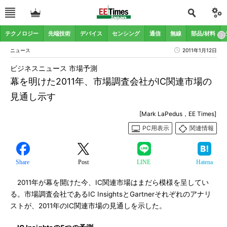
テクノロジー
先端技術
デバイス
センシング
通信
無線
部品/材料
ニュース
2011年1月12日
ビジネスニュース 市場予測
幕を明けた2011年、市場調査会社がIC関連市場の
見通し示す
[Mark LaPedus，EE Times]
PC用表示
関連情報
Share
Post
LINE
Hatena
2011年が幕を開けた今、IC関連市場はまだら模様を呈してい
る。市場調査会社であるIC InsightsとGartnerそれぞれのアナリ
ストが、2011年のIC関連市場の見通しを示した。