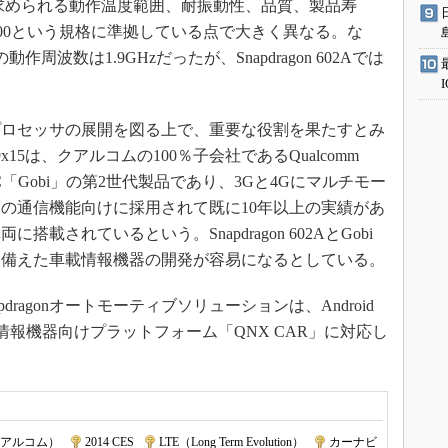
半導体に求められる動作温度範囲、耐振動性、品質、製品寿
100という規格に準拠している点で大きく異なる。な
0 CPUの動作周波数は1.9GHzだったが、Snapdragon 602Aでは
ロセッサの展開を図る上で、重要な役割を果たすとみ
 9x15は、クアルコムの100％子会社であるQualcomm
デムIC「Gobi」の第2世代製品であり、3Gと4Gにマルチモー
器の通信機能向けに採用されて既に10年以上の実績があ
搭載されているという。Snapdragon 602AとGobi
を備えた車載情報機器の開発が容易になるとしている。
napdragonオートモーティブソリューションは、Android
msの車載情報機器向けプラットフォーム「QNX CAR」に対応し
クアルコム）
|
2014 CES
|
LTE（Long Term Evolution）
|
カーナビ