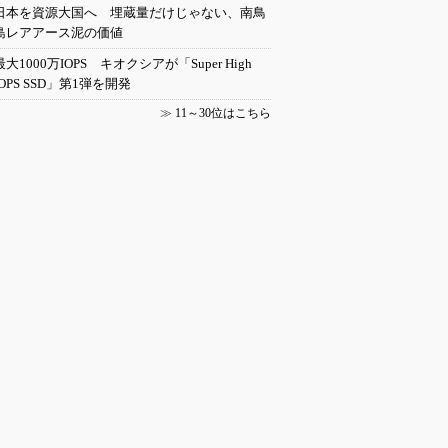
日本を資源大国へ 埋蔵量だけじゃない、南鳥
島レアアース泥の価値
最大1000万IOPS キオクシアが「Super High
IOPS SSD」第1弾を開発
≫
11～30位はこちら