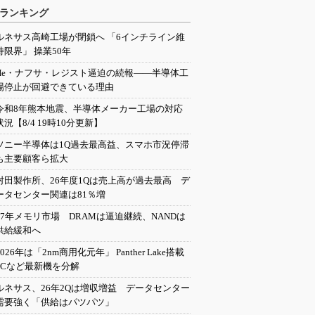
ランキング
ルネサス高崎工場が閉鎖へ 「6インチライン維
持限界」 操業50年
He・ナフサ・レジスト逼迫の続報――半導体工
場停止が回避できている理由
令和8年熊本地震、半導体メーカー工場の対応
状況【8/4 19時10分更新】
ソニー半導体は1Q過去最高益、スマホ市況停滞
も主要顧客ら拡大
村田製作所、26年度1Qは売上高が過去最高 デ
ータセンター関連は81％増
27年メモリ市場 DRAMは逼迫継続、NANDは
供給緩和へ
2026年は「2nm商用化元年」 Panther Lake搭載
PCなど最新機を分解
ルネサス、26年2Qは増収増益 データセンター
需要強く「供給はパツパツ」