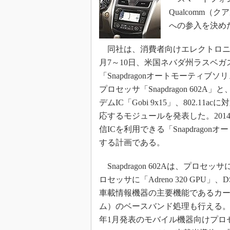
光伝送技
Qualcomm
“異端児
への参入を決め
改革、執
イノベー
同社は、消費者向けエレクトロニクスの総合展
JASA発
月7～10日、米国ネバダ州ラスベガ
「Snapdragonオートモーティ
IHSア
プロセッサ「Snapdragon 602A」
「英語に
ための新
デムIC「Gobi 9x15」、802.11acに
応するモジュールを発表した。2014年1
信ICを利用できる「Snapdrag
する計画である。
Snapdragon 602Aは、プロセッ
ロセッサに「Adreno 320 GPU」
車載情報機器の主要機能であるカー
ム）のベースバンド処理も行える。これら
年1月発表のモバイル機器向けプロセッサ