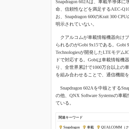
Snapdragon 602Aは、車載
命、信頼性などを満足するAEC-Q
お、Snapdragon 600のKrait 30
明示されていない。
クアルコムが車載情報機器向けプ
られるのがGobi 9x15である。Gobi
Technologiesが開発したLTEモ
ドで対応する。Gobiは車載情報機
り、全世界累計で1000万台以上の車両に
を組み合わせることで、通信機能
Snapdragon 602Aを中核とするS
の他、QNX Software Syste
ている。
関連キーワード
Snapdragon
|
車載
|
QUALCOMM（