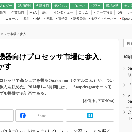
ノロジー
製品解剖
先端技術
デバイス
プロセス
パワー
部品材料
セン
動向
企業動向
統計
インタビュー
コラム
テーマ特集
カ
M&A
5G
ギー
ナログ
無線
集
ニュース
海外
国内
連載
電子版
読者登録
ホワイトペーパー
Specia
フィジカルAI
IoT・エッジコ
モリ
EXPO
Microchip情報
ストレージ通信
EE Times Japan×EDN Japan統合電
エッジAI
子版
I
SEMICON Japan
ッサ市場に参入...
デバイス通信
パワーエレクトロニクス
電子ブックレット
イコン
CEATEC
のナノフォーカス
半導体後工程
GA
EdgeTech＋
業界スコープ
機器向けプロセッサ市場に参入、
読者調査（EE Times Research）
印刷
TECHNO-FRONT
のエレ・組み込みプレイバ
かす
カーボンニュートラル
2
人とくるま展
版
IoT
直前エンジニアの社会人大
セッサで高シェアを握るQualcomm（クアルコム）が、つい
電源設計（EDN Japan）
「
決めた。2014年1～3月期には、「Snapdragonオートモ
数字」で回してみよう
エレクトロニクス入門（EDN
プル提供する計画である。
A
Japan）
ード ～Behind the
[朴尚洙，
MONOist
]
2
rd
年で起こったこと、次の10年
台
Share
こと
4
で探るアジアの新トレンド
やタブレット端末向けプロセッサで高シェアを握る