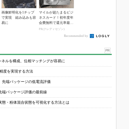
画像鮮明化を1チップ
マイルが超たまるビジ
で実現 組み込みも容
ネスカード！初年度年
易に
会費無料で還元率最大
1.125%
PR(クレディセゾン)
Recommended by
PR
チャンネルを構成、位相マッチングが容易に
の精度を実現する方法
 先端パッケージの低電流評価
先端パッケージ評価の最前線
状態・粉体混合状態を可視化する方法とは