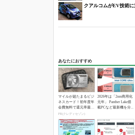
クアルコムがEV技術
あなたにおすすめ
マイルが超たまるビジ
2026年は「2nm商用化
ネスカード！初年度年
元年」 Panther Lake搭
会費無料で還元率最大
載PCなど最新機を分...
1.125%
PR(クレディセゾン)