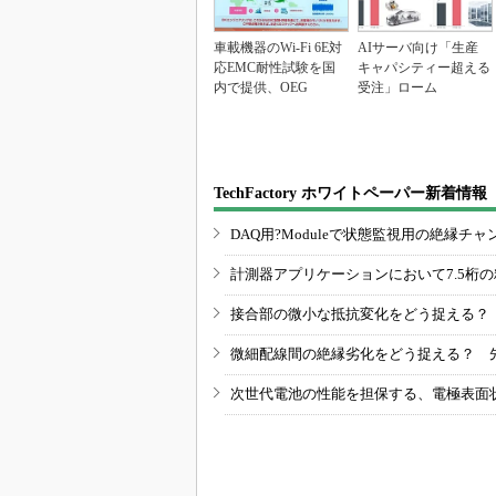
車載機器のWi-Fi 6E対
AIサーバ向け「生産
応EMC耐性試験を国
キャパシティー超える
内で提供、OEG
受注」ローム
TechFactory ホワイトペーパー新着情報
DAQ用?Moduleで状態監視用の絶縁
計測器アプリケーションにおいて7.5桁
接合部の微小な抵抗変化をどう捉える？
微細配線間の絶縁劣化をどう捉える？ 
次世代電池の性能を担保する、電極表面