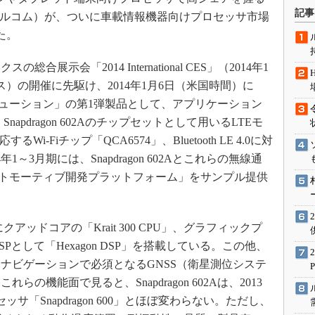
術を知る
記事
（クアルコム）が、ついに車載情報機器向けプロセッサ市場
エンジニア”が仕掛けた社内
た。
念の180日
ションは日本を救うのか
示会「2014 International CES」（2014年1
IoT通信
ス）の開催に先駆け、2014年1月6日（米国時間）に
ブソリューション」の第1弾製品として、アプリケーション
ナリスト「未来展望」
と、Snapdragon 602Aのチップセットとして用いるLTEモ
愛されないエンジニア」の
行動論
対応するWi-Fiチップ「QCA6574」、Bluetooth LE 4.0に対
～3月期には、Snapdragon 602Aとこれらの無線通
onオートモーティブ開発プラットフォーム」をサンプル提供
サにクアッドコアの「Krait 300 CPU」、グラフィックプ
、DSPとして「Hexagon DSP」を搭載している。この他、
ナビゲーションで必須となるGNSS（衛星測位システ
の機能面で見ると、Snapdragon 602Aは、2013
「Snapdragon 600」とほぼ変わらない。ただし、