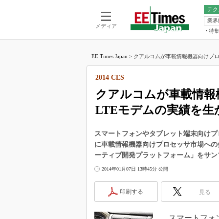
テク
業界
電池／エネル
ア
メディア
特
メ
福田昭の
LS
EE Times Japan
>
クアルコムが車載情報機器向けプロセ
福田昭の
マ
湯之上隆
2014 CES
FP
大山聡の
クアルコムが車載情報
大原雄介
LTEモデムの実績を生
ック
リタイア
学漂流記
スマートフォンやタブレット端末向けプロ
に車載情報機器向けプロセッサ市場への参入を
世界を「
ーティブ開発プラットフォーム」をサン
踊るバズワ
2014年01月07日 13時45分 公開
Buzzwo
この10
印刷する
見る
で起こる
製品分解
スマートフォン