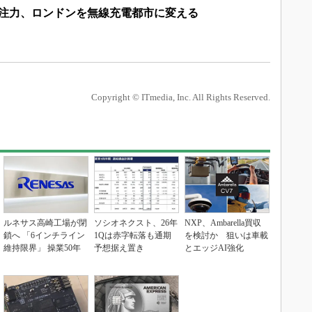
に注力、ロンドンを無線充電都市に変える
Copyright © ITmedia, Inc. All Rights Reserved.
ルネサス高崎工場が閉
ソシオネクスト、26年
NXP、Ambarella買収
鎖へ 「6インチライン
1Qは赤字転落も通期
を検討か 狙いは車載
維持限界」 操業50年
予想据え置き
とエッジAI強化