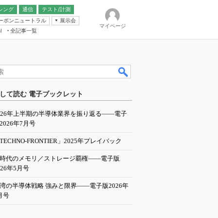
シング
通信
テスト/計測
ーボンニュートラル
展示会
マイページ
全記事一覧
l
ンピューティング
して読む 電子ブックレット
IER
026年上半期の半導体業界を振り返る――電子
2026年7月号
TECHNO-FRONTIER」2025年プレイバック
I時代のメモリ／ストレージ覇権――電子版
026年5月号
湾の半導体戦略 強みと限界――電子版2026年
月号