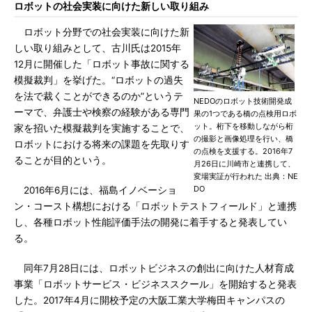
ロボットの社会実装に向けた新しい取り組み
ロボット分野での社会実装に向けた新
しい取り組みとして、古川氏は2015年
12月に開催した「ロボット事故に関する
模擬裁判」を挙げた。“ロボットの過失
を法で裁くことができるのか”というテ
NEDOのロボット技術開発成
ーマで、弁護士や検察の経験がある専門
果の1つである橋の点検用ロボ
ット。桁下を移動しながら桁
家を招いた模擬裁判を実施することで、
の撮影と画像処理を行い、橋
ロボットにおける将来の課題を先取りす
の点検を支援する。2016年7
ることが目的という。
月26日に川崎市と連携して、
変場実証が行われた 出典：NE
DO
2016年6月には、福島イノベーショ
ン・コースト構想における「ロボットテストフィールド」と連携
し、各種ロボット性能評価手法の開発に着手すると発表してい
る。
同年7月28日には、ロボットビジネスの創出に向けた人材育成
事業「ロボットサービス・ビジネススクール」を開始すると発表
した。2017年4月に開校予定の大阪工業大学梅田キャンパスの