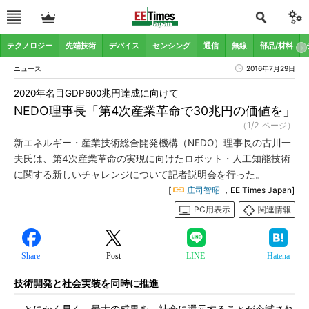
テクノロジー
先端技術
デバイス
センシング
通信
無線
部品/材料
ニュース
2016年7月29日
2020年名目GDP600兆円達成に向けて
NEDO理事長「第4次産業革命で30兆円の価値を」
（1/2 ページ）
新エネルギー・産業技術総合開発機構（NEDO）理事長の古川一
夫氏は、第4次産業革命の実現に向けたロボット・人工知能技術
に関する新しいチャレンジについて記者説明会を行った。
[
庄司智昭
，EE Times Japan]
PC用表示
関連情報
Share
Post
LINE
Hatena
技術開発と社会実装を同時に推進