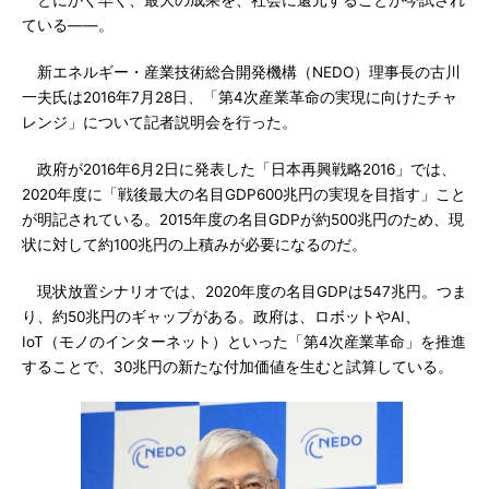
とにかく早く、最大の成果を、社会に還元することが今試され
ている――。
新エネルギー・産業技術総合開発機構（NEDO）理事長の古川
一夫氏は2016年7月28日、「第4次産業革命の実現に向けたチャ
レンジ」について記者説明会を行った。
政府が2016年6月2日に発表した「日本再興戦略2016」では、
2020年度に「戦後最大の名目GDP600兆円の実現を目指す」こと
が明記されている。2015年度の名目GDPが約500兆円のため、現
状に対して約100兆円の上積みが必要になるのだ。
現状放置シナリオでは、2020年度の名目GDPは547兆円。つま
り、約50兆円のギャップがある。政府は、ロボットやAI、
IoT（モノのインターネット）といった「第4次産業革命」を推進
することで、30兆円の新たな付加価値を生むと試算している。