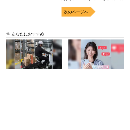
次のページへ
あなたにおすすめ
坂道もスムーズに登坂。免許
SNSアカウントを着実に成
返納後の日常を支えるシニア
長。実はみんなココ使ってま
カー
す。
PR(BLAZE)
PR(Dreaw合同会社)
NXP、Ambarella買収を検討か 狙いは車載と
エッジAI強化