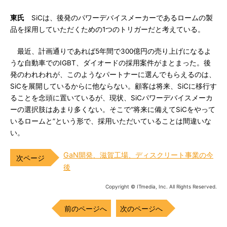
東氏
SiCは、後発のパワーデバイスメーカーであるロームの製
品を採用していただくための1つのトリガーだと考えている。
最近、計画通りであれば5年間で300億円の売り上げになるよ
うな自動車でのIGBT、ダイオードの採用案件がまとまった。後
発のわれわれが、このようなパートナーに選んでもらえるのは、
SiCを展開しているからに他ならない。顧客は将来、SiCに移行す
ることを念頭に置いているが、現状、SiCパワーデバイスメーカ
ーの選択肢はあまり多くない。そこで“将来に備えてSiCをやって
いるロームと”という形で、採用いただいていることは間違いな
い。
GaN開発、滋賀工場、ディスクリート事業の今
後
Copyright © ITmedia, Inc. All Rights Reserved.
前のページへ
次のページへ