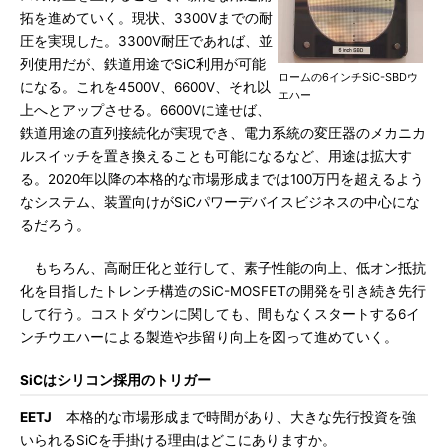
拓を進めていく。現状、3300Vまでの耐
圧を実現した。3300V耐圧であれば、並
列使用だが、鉄道用途でSiC利用が可能
ロームの6インチSiC-SBDウ
になる。これを4500V、6600V、それ以
エハー
上へとアップさせる。6600Vに達せば、
鉄道用途の直列接続化が実現でき、電力系統の変圧器のメカニカ
ルスイッチを置き換えることも可能になるなど、用途は拡大す
る。2020年以降の本格的な市場形成までは100万円を超えるよう
なシステム、装置向けがSiCパワーデバイスビジネスの中心にな
るだろう。
もちろん、高耐圧化と並行して、素子性能の向上、低オン抵抗
化を目指したトレンチ構造のSiC-MOSFETの開発を引き続き先行
して行う。コストダウンに関しても、間もなくスタートする6イ
ンチウエハーによる製造や歩留り向上を図って進めていく。
SiCはシリコン採用のトリガー
EETJ
本格的な市場形成まで時間があり、大きな先行投資を強
いられるSiCを手掛ける理由はどこにありますか。