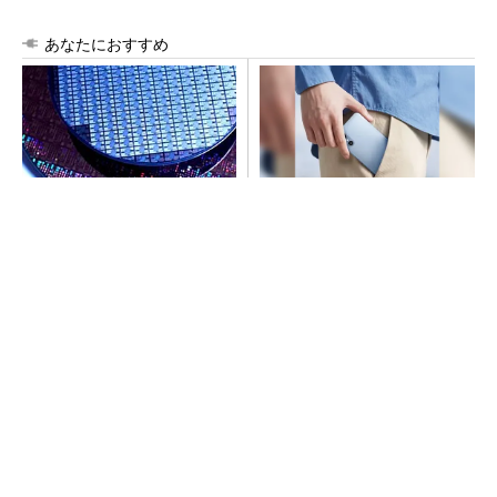
あなたにおすすめ
令和8年熊本地震、半導体メー
arrowsの頑丈さがとんでもな
カー工場の対応状況
いレベルに
PR(arrows)
arrowsの頑丈さがとんでもないレベルに
PR(arrows)
ルネサス高崎工場が閉鎖へ 「6インチライン維
持限界」 操業50年