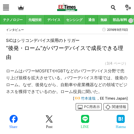
テクノロジー
先端技術
デバイス
センシング
通信
無線
部品/材料
インタビュー
2016年9月15日
SiCはシリコンデバイス採用のトリガー
“後発・ローム”がパワーデバイスで成長できる理
由
（3/4 ページ）
ロームはパワーMOSFETやIGBTなどのパワーデバイス分野で売
り上げ規模を拡大させている。パワーデバイス市場では、後発の
ローム。なぜ、後発ながら、自動車や産業機器などの領域でビジ
ネスを獲得できているのか。ローム役員に聞いた。
[
竹本達哉
，EE Times Japan]
PC用表示
関連情報
Share
Post
LINE
Hatena