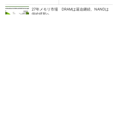
27年メモリ市場 DRAMは逼迫継続、NANDは
供給緩和へ
マイクロン、AI需要で広島工場増強へ起工式
1.5兆円投資
ルネサス、26年2Qは増収増益 データセンタ
ー需要強く「供給はパツパツ」