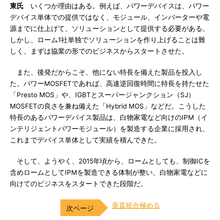
東氏
いくつか理由はある。例えば、パワーデバイスは、パワー
デバイス単体での提供ではなく、モジュール、インバーターや電
源までに仕上げて、ソリューションとして提供する必要がある。
しかし、ローム1社単独でソリューションを作り上げることは難
しく、まずは協業の形でのビジネスからスタートさせた。
また、後発だからこそ、他にない特長を備えた製品を投入し
た。パワーMOSFETであれば、高速逆回復時間に特長を持たせた
「Presto MOS」や、IGBTとスーパージャンクション（SJ）
MOSFETの良さを兼ね備えた「Hybrid MOS」などだ。こうした
特長のあるパワーデバイス製品は、白物家電など向けのIPM（イ
ンテリジェントパワーモジュール）を製造する企業に採用され、
これまでデバイス単体として実績を積んできた。
そして、ようやく、2015年頃から、ロームとしても、制御ICを
含めロームとしてIPMを製造できる体制が整い、白物家電などに
向けてのビジネスをスタートできた段階だ。
垂直統合極める