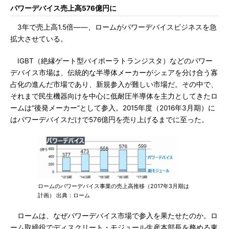
パワーデバイス売上高576億円に
3年で売上高1.5倍――、ロームがパワーデバイスビジネスを急
拡大させている。
IGBT（絶縁ゲート型バイポーラトランジスタ）などのパワー
デバイス市場は、伝統的な半導体メーカーがシェアを分け合う寡
占化の進んだ市場であり、新規参入が難しい市場だ。その中で、
それまで民生機器向けを中心に低耐圧半導体を主力としてきたロ
ームは“後発メーカー”として参入。2015年度（2016年3月期）に
はパワーデバイスだけで576億円を売り上げるまでに至った。
ロームのパワーデバイス事業の売上高推移（2017年3月期は
計画） 出典：ローム
ロームは、なぜパワーデバイス市場で参入を果たせたのか。ロ
ーム取締役でディスクリート・モジュール生産本部長を務める東