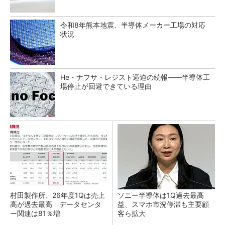
令和8年熊本地震、半導体メーカー工場の対応
状況
He・ナフサ・レジスト逼迫の続報――半導体工
場停止が回避できている理由
村田製作所、26年度1Qは売上
ソニー半導体は1Q過去最高
高が過去最高 データセンタ
益、スマホ市況停滞も主要顧
ー関連は81％増
客ら拡大