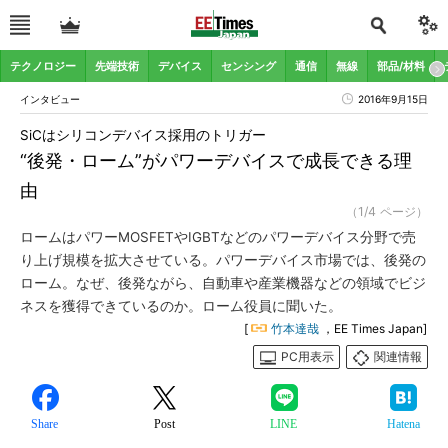
テクノロジー
先端技術
デバイス
センシング
通信
無線
部品/材料
インタビュー
2016年9月15日
SiCはシリコンデバイス採用のトリガー
“後発・ローム”がパワーデバイスで成長できる理
由
（1/4 ページ）
ロームはパワーMOSFETやIGBTなどのパワーデバイス分野で売
り上げ規模を拡大させている。パワーデバイス市場では、後発の
ローム。なぜ、後発ながら、自動車や産業機器などの領域でビジ
ネスを獲得できているのか。ローム役員に聞いた。
[
竹本達哉
，EE Times Japan]
PC用表示
関連情報
Share
Post
LINE
Hatena