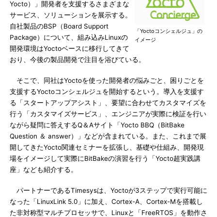
Yocto）」開発者を支援するさまざまな
サービス、ソリューションを展示する。
自社製品のBSP（Board Support
「Yoctoコンシェルジュ」の
Package）について、組み込みLinuxの
イメージ
開発環境はYoctoベースに移行してきて
おり、今後の製品開発で注目を浴びている。
そこで、同社はYoctoを使った開発者の悩みごと、困りごとを
支援するYoctoコンシェルジュを開始するという。導入を支援す
る「スタートアップアシスト」、要望に合わせてカスタマイズを
行う「カスタマイズサービス」、エンジニアが実際に検証を行い
ながら疑問に答えするQ＆Aサイト「Yocto BBQ（BitBake
Question ＆ answer）」などが含まれている。また、これまで展
開してきたYocto関連セミナーを拡張し、基礎や仕組み、開発現
場をイメージして実際にBitBakeの演習を行う「Yocto超実践講
座」なども紹介する。
パートナーであるTimesysは、Yoctoが3ステップで実行可能に
なった「LinuxLink 5.0」に加え、Cortex-A、Cortex-Mを搭載し
た非対称型マルチプロセッサで、Linuxと「FreeRTOS」を動作さ