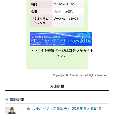
時間
10：00～17：00
会場
パシフィコ横浜
リネオソリュ
ブースNo．：D-04
ーションズ
＞＞↑↑↑特集ページはコチラから↑↑
↑＜＜
Copyright © ITmedia, Inc. All Rights Reserved.
関連情報
関連記事
「新しいIoTビジネス創出を」 30周年迎えるET展