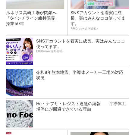
ルネサス高崎工場が閉鎖へ
SNSアカウントを着実に成
「6インチライン維持限界」
長。実はみんなココ使ってま
操業50年
す。
PR(Dreaw合同会社)
SNSアカウントを着実に成長。実はみんなココ
使ってます。
PR(Dreaw合同会社)
令和8年熊本地震、半導体メーカー工場の対応
状況
He・ナフサ・レジスト逼迫の続報――半導体工
場停止が回避できている理由