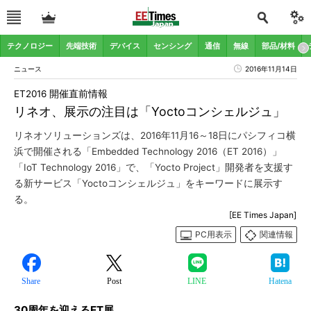
テクノロジー
先端技術
デバイス
センシング
通信
無線
部品/材料
ニュース
2016年11月14日
ET2016 開催直前情報
リネオ、展示の注目は「Yoctoコンシェルジュ」
リネオソリューションズは、2016年11月16～18日にパシフィコ横
浜で開催される「Embedded Technology 2016（ET 2016）」
「IoT Technology 2016」で、「Yocto Project」開発者を支援す
る新サービス「Yoctoコンシェルジュ」をキーワードに展示す
る。
[EE Times Japan]
PC用表示
関連情報
Share
Post
LINE
Hatena
30周年を迎えるET展