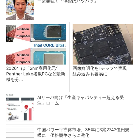
ー需要強く「供給はパツパツ」
2026年は「2nm商用化元年」
画像鮮明化を1チップで実現
Panther Lake搭載PCなど最新
組み込みも容易に
機を分...
AIサーバ向け「生産キャパシティー超える受
注」ローム
中国パワー半導体市場、35年に3兆2742億円規
模に 価格競争さらに激化