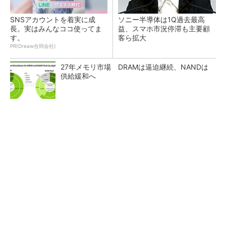
SNSアカウントを着実に成
ソニー半導体は1Q過去最高
長。実はみんなココ使ってま
益、スマホ市況停滞も主要顧
す。
客ら拡大
PR(Dreaw合同会社)
27年メモリ市場 DRAMは逼迫継続、NANDは
供給緩和へ
マイクロン、AI需要で広島工場増強へ起工式
1.5兆円投資
ルネサス、26年2Qは増収増益 データセンタ
ー需要強く「供給はパツパツ」