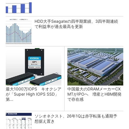
HDD大手Seagateの四半期業績、3四半期連続
で利益率が過去最高を更新
最大1000万IOPS キオクシア
中国最大のDRAMメーカーCX
が「Super High IOPS SSD」
MTがIPOへ 増産とHBM開発
第...
で存在感
ソシオネクスト、26年1Qは赤字転落も通期予
想据え置き