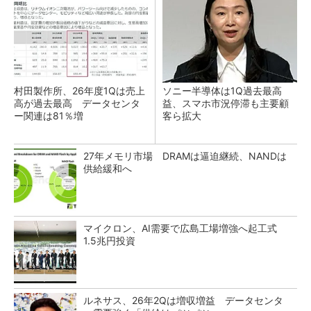
村田製作所、26年度1Qは売上
ソニー半導体は1Q過去最高
高が過去最高 データセンタ
益、スマホ市況停滞も主要顧
ー関連は81％増
客ら拡大
27年メモリ市場 DRAMは逼迫継続、NANDは
供給緩和へ
マイクロン、AI需要で広島工場増強へ起工式
1.5兆円投資
ルネサス、26年2Qは増収増益 データセンタ