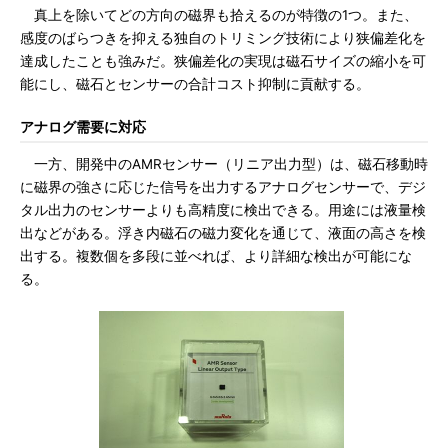
真上を除いてどの方向の磁界も拾えるのが特徴の1つ。また、
感度のばらつきを抑える独自のトリミング技術により狭偏差化を
達成したことも強みだ。狭偏差化の実現は磁石サイズの縮小を可
能にし、磁石とセンサーの合計コスト抑制に貢献する。
アナログ需要に対応
一方、開発中のAMRセンサー（リニア出力型）は、磁石移動時
に磁界の強さに応じた信号を出力するアナログセンサーで、デジ
タル出力のセンサーよりも高精度に検出できる。用途には液量検
出などがある。浮き内磁石の磁力変化を通じて、液面の高さを検
出する。複数個を多段に並べれば、より詳細な検出が可能にな
る。