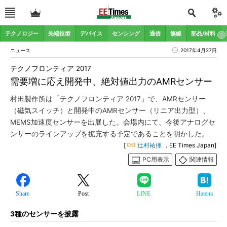
テクノロジー
先端技術
デバイス
センシング
通信
無線
部品/材料
ニュース
2017年4月27日
テクノフロンティア 2017
需要増に応え開発中、絶対値出力のAMRセンサー
村田製作所は「テクノフロンティア 2017」で、AMRセンサー
（磁気スイッチ）と開発中のAMRセンサー（リニア出力型）、
MEMS加速度センサーを出展した。会場内にて、今後アナログセ
ンサーのラインアップを拡充する予定であることを明かした。
[
辻村祐揮
，EE Times Japan]
PC用表示
関連情報
Share
Post
LINE
Hatena
3種のセンサーを披露