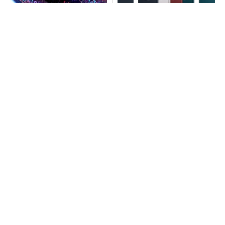
令和8年熊本地震、半導体メー
arrowsの頑丈さがとんでもな
カー工場の対応状況
いレベルに
PR(arrows)
ソニー半導体は1Q過去最高益、スマホ市況停滞
も主要顧客ら拡大
arrowsの頑丈さがとんでもないレベルに
PR(arrows)
SNSアカウントを着実に成長。実はみんなココ
使ってます。
PR(Dreaw合同会社)