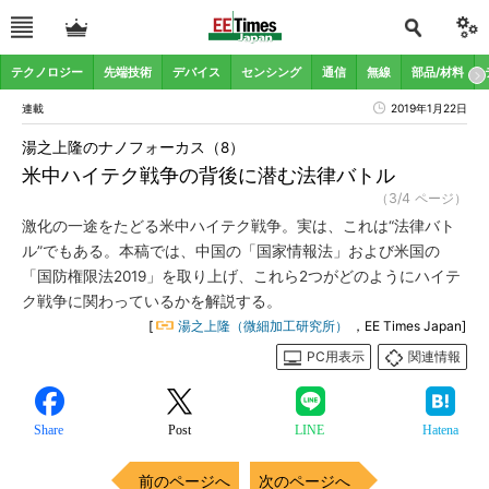
テクノロジー
先端技術
デバイス
センシング
通信
無線
部品/材料
連載
2019年1月22日
湯之上隆のナノフォーカス（8）
米中ハイテク戦争の背後に潜む法律バトル
（3/4 ページ）
激化の一途をたどる米中ハイテク戦争。実は、これは“法律バト
ル”でもある。本稿では、中国の「国家情報法」および米国の
「国防権限法2019」を取り上げ、これら2つがどのようにハイテ
ク戦争に関わっているかを解説する。
[
湯之上隆（微細加工研究所）
，EE Times Japan]
PC用表示
関連情報
Share
Post
LINE
Hatena
前のページへ
次のページへ