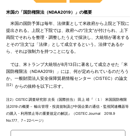
米国の「国防権限法（NDAA2019）」の概要
米国の国防予算は毎年、法律案として米政府から上院と下院に
提出される。上院と下院では、政府への“注文”が付けられ、上下
両院でそれらを整理・調整したうえで採決し、大統領が署名する
とその“注文”は「法律」として成立するという。法律であるか
ら、それは強制力を持つことになる。
では、米トランプ大統領が8月13日に著名して成立させた「米
国防権限法（NDAA2019）」には、何が定められているのだろう
か。一般財団法人安全保障貿易情報センター（CISTEC）の論文
注2）
からの抜粋を以下に示す。
注2）CISTEC 調査研究部 次長（国際担当） 田上 靖『〈１〉 米国国防権限
法2019 の概要－ 輸出管理・投資規制及び中国企業の通信・監視関連機器等
の購入・利用禁止等の重要規定の解説』（CISTEC Journal 2018.9
No.177、7～22ページ）