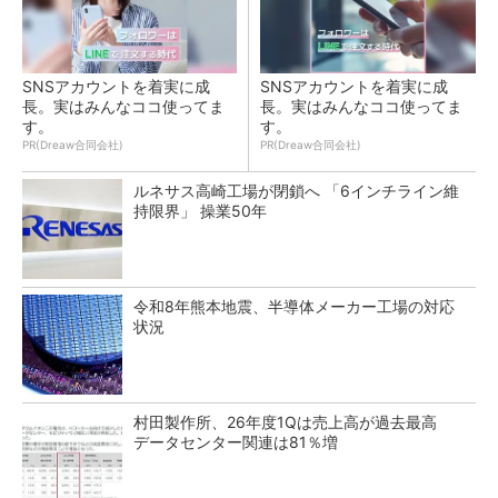
SNSアカウントを着実に成
SNSアカウントを着実に成
長。実はみんなココ使ってま
長。実はみんなココ使ってま
す。
す。
PR(Dreaw合同会社)
PR(Dreaw合同会社)
ルネサス高崎工場が閉鎖へ 「6インチライン維
持限界」 操業50年
令和8年熊本地震、半導体メーカー工場の対応
状況
村田製作所、26年度1Qは売上高が過去最高
データセンター関連は81％増