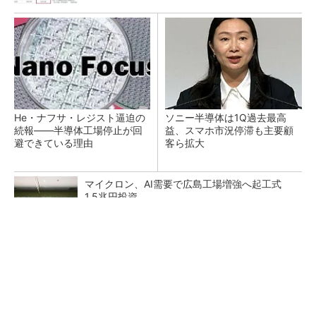
He・ナフサ・レジスト逼迫の
ソニー半導体は1Q過去最高
続報――半導体工場停止が回
益、スマホ市況停滞も主要顧
避できている理由
客ら拡大
マイクロン、AI需要で広島工場増強へ起工式
1.5兆円投資
27年メモリ市場 DRAMは逼迫継続、NANDは
供給緩和へ