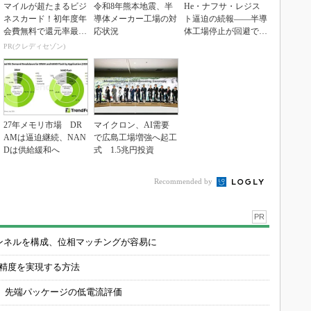
マイルが超たまるビジ
令和8年熊本地震、半
He・ナフサ・レジス
ネスカード！初年度年
導体メーカー工場の対
ト逼迫の続報――半導
会費無料で還元率最大
応状況
体工場停止が回避でき
1.125%
ている理由
PR(クレディセゾン)
27年メモリ市場 DR
マイクロン、AI需要
AMは逼迫継続、NAN
で広島工場増強へ起工
Dは供給緩和へ
式 1.5兆円投資
Recommended by
PR
チャンネルを構成、位相マッチングが容易に
の精度を実現する方法
 先端パッケージの低電流評価