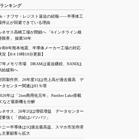
ランキング
He・ナフサ・レジスト逼迫の続報――半導体工
場停止が回避できている理由
ルネサス高崎工場が閉鎖へ 「6インチライン維
持限界」 操業50年
令和8年熊本地震、半導体メーカー工場の対応
状況【8/4 19時10分更新】
27年メモリ市場 DRAMは逼迫継続、NANDは
供給緩和へ
村田製作所、26年度1Qは売上高が過去最高 デ
ータセンター関連は81％増
2026年は「2nm商用化元年」 Panther Lake搭載
PCなど最新機を分解
ルネサス、26年2Qは増収増益 データセンター
需要強く「供給はパツパツ」
ソニー半導体は1Q過去最高益、スマホ市況停滞
も主要顧客ら拡大