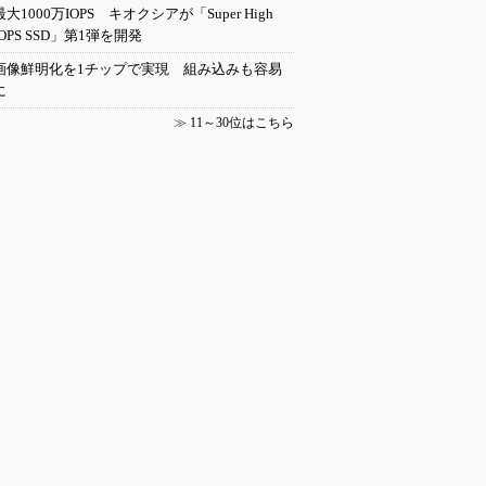
最大1000万IOPS キオクシアが「Super High
IOPS SSD」第1弾を開発
画像鮮明化を1チップで実現 組み込みも容易
に
≫
11～30位はこちら