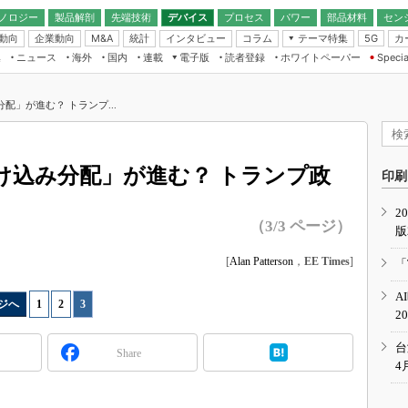
ノロジー
製品解剖
先端技術
デバイス
プロセス
パワー
部品材料
セン
動向
企業動向
統計
インタビュー
コラム
テーマ特集
カ
M&A
5G
ギー
ナログ
無線
集
ニュース
海外
国内
連載
電子版
読者登録
ホワイトペーパー
Specia
フィジカルAI
IoT・エッジコ
モリ
EXPO
Microchip情報
ストレージ通信
EE Times Japan×EDN Japan統合電
エッジAI
子版
I
SEMICON Japan
分配」が進む？ トランプ...
デバイス通信
パワーエレクトロニクス
電子ブックレット
イコン
CEATEC
のナノフォーカス
半導体後工程
GA
EdgeTech＋
業界スコープ
駆け込み分配」が進む？ トランプ政
読者調査（EE Times Research）
印刷
TECHNO-FRONT
のエレ・組み込みプレイバ
カーボンニュートラル
2
人とくるま展
（3/3 ページ）
版
IoT
直前エンジニアの社会人大
電源設計（EDN Japan）
[
Alan Patterson
，
EE Times
]
「
数字」で回してみよう
エレクトロニクス入門（EDN
A
Japan）
ード ～Behind the
ジへ
1
|
2
|
3
2
rd
年で起こったこと、次の10年
台
Share
こと
4
で探るアジアの新トレンド