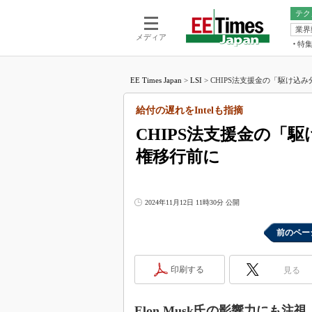
テク
業界
電池／エネル
ア
メディア
特
メ
福田昭の
LS
EE Times Japan
>
LSI
>
CHIPS法支援金の「駆け込み
福田昭の
マ
湯之上隆
給付の遅れをIntelも指摘
FP
大山聡の
CHIPS法支援金の「
大原雄介
権移行前に
ック
リタイア
学漂流記
2024年11月12日 11時30分 公開
世界を「
踊るバズワ
前のペー
Buzzwo
この10
印刷する
見る
で起こる
製品分解
Elon Musk氏の影響力にも注視