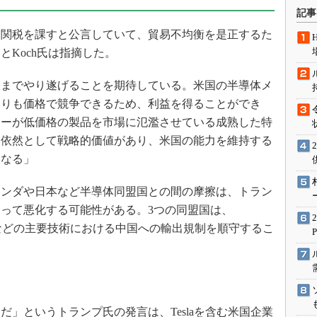
術を知る
記事
エンジニア”が仕掛けた社内
関税を課すと公言していて、貿易不均衡を是正するた
念の180日
Koch氏は指摘した。
ションは日本を救うのか
IoT通信
までやり遂げることを期待している。米国の半導体メ
よりも価格で競争できるため、利益を得ることができ
ナリスト「未来展望」
ヤーが低価格の製品を市場に氾濫させている成熟した特
愛されないエンジニア」の
行動論
は依然として戦略的価値があり、米国の能力を維持する
になる」
ンダや日本など半導体同盟国との間の摩擦は、トラン
って悪化する可能性がある。3つの同盟国は、
などの主要技術における中国への輸出規制を順守するこ
」というトランプ氏の発言は、Teslaを含む米国企業