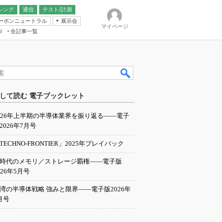
シング
通信
テスト/計測
ーボンニュートラル
展示会
マイページ
全記事一覧
l
ンピューティング
して読む 電子ブックレット
IER
026年上半期の半導体業界を振り返る――電子
2026年7月号
TECHNO-FRONTIER」2025年プレイバック
I時代のメモリ／ストレージ覇権――電子版
026年5月号
湾の半導体戦略 強みと限界――電子版2026年
月号