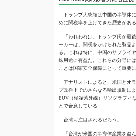
光伝送技
“異端児
トランプ大統領は中国の半導体に
改革、執
めに関税率を上げてきた歴史があると
イノベー
JASA発
「われわれは、トランプ氏が最後
ーカーは、関税をかけられた製品
IHSア
る。これは特に、中国のサプライ
「英語に
ための新
殊用途に有益だ。これらの分野に
ことは国家安全保障にとって重要
アナリストによると、米国とオラ
プ政権下でのさらなる輸出規制によ
EUV（極端紫外線）リソグラフィ
とで合意している。
台湾も注目されるだろう。
「台湾が米国の半導体産業を盗んだ