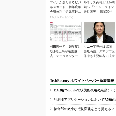
マイルが超たまるビジ
ルネサス高崎工場が閉
ネスカード！初年度年
鎖へ 「6インチライン
会費無料で還元率最大
維持限界」 操業50年
1.125%
PR(クレディセゾン)
村田製作所、26年度1
ソニー半導体は1Q過
Qは売上高が過去最
去最高益、スマホ市況
高 データセンター関
停滞も主要顧客ら拡大
連は81％増
TechFactory ホワイトペーパー新着情報
DAQ用?Moduleで状態監視用の絶縁
計測器アプリケーションにおいて7.5桁
接合部の微小な抵抗変化をどう捉える？