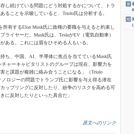
依存し続けている問題にどう対処するかについて、トラ
ることを示唆していると、Triolo氏は分析する。
nkを所有するElon Musk氏に政権の要職を与えると約束し
イヤーだ。Musk氏は、TeslaがEV（電気自動車）
係がある。これには眉をひそめる人もいる。
ち、中国、AI、半導体に焦点を当てているMusk氏
保守系ベンチャーキャピタリストのグループは現在、影響力を
と課題が複雑に絡み合うことになる」（Triolo
テクノロジーの問題でトランプ氏に影響を与え得る潜在
デカップリングに反対したり、紛争のリスクを高める可
動きに反対したりといった具合だ」
原文へのリンク