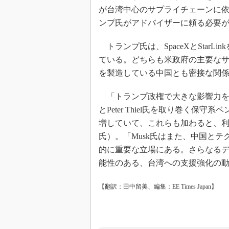
が台湾中心のサプライチェーンに
ンプ氏がアドバイザーに頼る必要があ
トランプ氏は、SpaceXとStarLi
ている。どちらも米政府の主要なサプラ
を製造している中国とも密接な関
「トランプ政権で大きな影響力を持
とPeter Thiel氏を取り巻く
増していて、これらも加わると、利害
氏）。「Musk氏はまた、中国と
的に重要な立場にある。さらなる
能性のある、台湾への支援強化の
【翻訳：田中留美、編集：EE Times Japan】