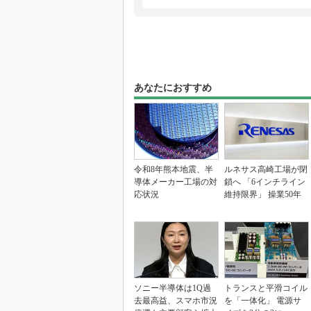
あなたにおすすめ
令和8年熊本地震、半
ルネサス高崎工場が閉
導体メーカー工場の対
鎖へ 「6インチライン
応状況
維持限界」 操業50年
ソニー半導体は1Q過
トランスと平滑コイル
去最高益、スマホ市況
を「一体化」 電源サ