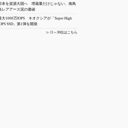
日本を資源大国へ 埋蔵量だけじゃない、南鳥
島レアアース泥の価値
最大1000万IOPS キオクシアが「Super High
IOPS SSD」第1弾を開発
≫
11～30位はこちら