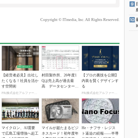
Copyright © ITmedia, Inc. All Rights Reserved.
【経営者必見】出社し
村田製作所、26年度1
【プロの裏技を公開】
たくなる！社員を活か
Qは売上高が過去最
内装を賢くデザインす
す空間術
高 データセンター関
る
連は81％増
PR(株式会社アルファーテクノ)
PR(株式会社アルファーテクノ)
マイクロン、AI需要
マイルが超たまるビジ
He・ナフサ・レジス
で広島工場増強へ起工
ネスカード！初年度年
ト逼迫の続報――半導