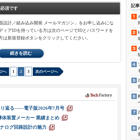
術を知る
記事
必須です
エンジニア”が仕掛けた社内
念の180日
器設計／組み込み開発 メールマガジン」をお申し込みにな
ションは日本を救うのか
ィアIDを持っている方は次のページでIDとパスワードを
IoT通信
方は新規登録ボタンをクリックしてください。
ナリスト「未来展望」
続きを読む
愛されないエンジニア」の
行動論
ジへ
1
|
2
|
3
次のページへ
り返る――電子版2026年7月号
半導体装置メーカー 業績まとめ
ナログ回路設計の魅力