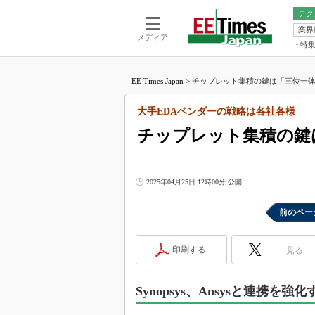
テク
業界
電池／エネル
ア
メディア
特
メ
福田昭の
LS
EE Times Japan
>
チップレット集積の鍵は「三位一体」
福田昭の
マ
湯之上隆
大手EDAベンダーの戦略は各社各様
FP
大山聡の
チップレット集積の鍵
大原雄介
ック
リタイア
2025年04月25日 12時00分 公開
学漂流記
前のペー
世界を「
踊るバズワ
Buzzwo
印刷する
見る
この10
で起こる
Synopsys、Ansysと連携を強
製品分解