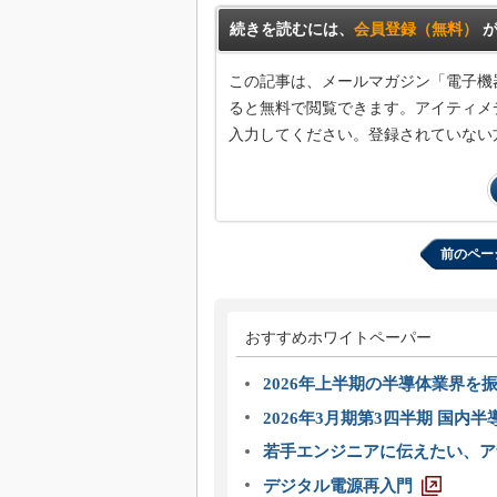
光伝送技
続きを読むには、
会員登録（無料）
が
“異端児
改革、執
この記事は、メールマガジン「電子機
イノベー
ると無料で閲覧できます。アイティメデ
JASA発
入力してください。登録されていない
IHSア
「英語に
ための新
前のペー
おすすめホワイトペーパー
2026年上半期の半導体業界を振
2026年3月期第3四半期 国内
若手エンジニアに伝えたい、ア
デジタル電源再入門