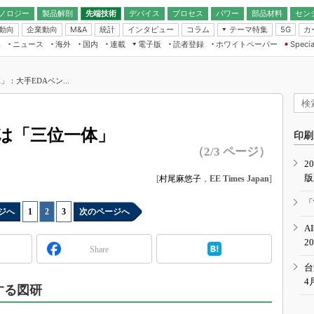
ノロジー
製品解剖
先端技術
デバイス
プロセス
パワー
部品材料
セン
動向
企業動向
統計
インタビュー
コラム
テーマ特集
カ
M&A
5G
ギー
ナログ
無線
集
ニュース
海外
国内
連載
電子版
読者登録
ホワイトペーパー
Specia
フィジカルAI
IoT・エッジコ
モリ
EXPO
Microchip情報
ストレージ通信
EE Times Japan×EDN Japan統合電
エッジAI
子版
I
SEMICON Japan
：大手EDAベン...
デバイス通信
パワーエレクトロニクス
電子ブックレット
イコン
CEATEC
のナノフォーカス
半導体後工程
GA
EdgeTech＋
業界スコープ
は「三位一体」
読者調査（EE Times Research）
印刷
TECHNO-FRONT
のエレ・組み込みプレイバ
（2/3 ページ）
カーボンニュートラル
2
人とくるま展
版
IoT
[
村尾麻悠子
，
EE Times Japan
]
直前エンジニアの社会人大
電源設計（EDN Japan）
「
ジへ
1
|
2
|
3
次のページへ
数字」で回してみよう
エレクトロニクス入門（EDN
A
Japan）
ード ～Behind the
2
rd
Share
年で起こったこと、次の10年
台
こと
4
化する図研
で探るアジアの新トレンド