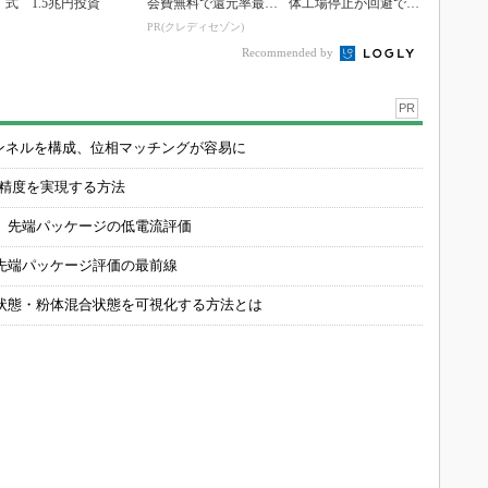
式 1.5兆円投資
会費無料で還元率最大
体工場停止が回避でき
1.125%
ている理由
PR(クレディセゾン)
Recommended by
PR
チャンネルを構成、位相マッチングが容易に
の精度を実現する方法
 先端パッケージの低電流評価
先端パッケージ評価の最前線
状態・粉体混合状態を可視化する方法とは