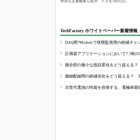
停滞も主要顧客ら拡大
イズを3分の2に
TechFactory ホワイトペーパー新着情報
DAQ用?Moduleで状態監視用の絶縁
計測器アプリケーションにおいて7.5桁
接合部の微小な抵抗変化をどう捉える？
微細配線間の絶縁劣化をどう捉える？ 
次世代電池の性能を担保する、電極表面