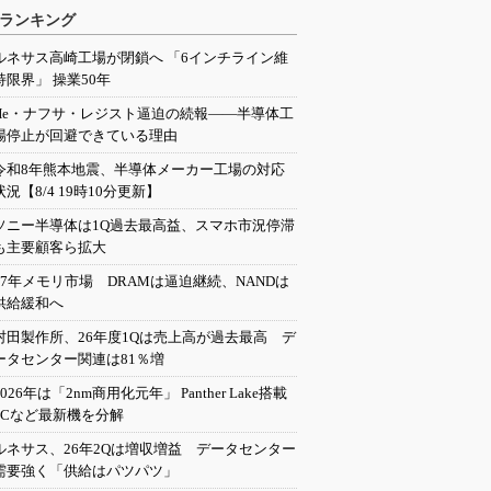
ランキング
ルネサス高崎工場が閉鎖へ 「6インチライン維
持限界」 操業50年
He・ナフサ・レジスト逼迫の続報――半導体工
場停止が回避できている理由
令和8年熊本地震、半導体メーカー工場の対応
状況【8/4 19時10分更新】
ソニー半導体は1Q過去最高益、スマホ市況停滞
も主要顧客ら拡大
27年メモリ市場 DRAMは逼迫継続、NANDは
供給緩和へ
村田製作所、26年度1Qは売上高が過去最高 デ
ータセンター関連は81％増
2026年は「2nm商用化元年」 Panther Lake搭載
PCなど最新機を分解
ルネサス、26年2Qは増収増益 データセンター
需要強く「供給はパツパツ」