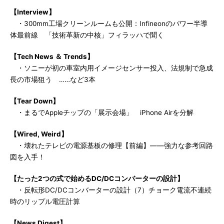
【Interview】
・300mm工場クリーンルームも公開：Infineonのパワー半導
体最前線 「技術革新の中核」フィラッハで聞く
【Tech News ＆ Trends】
・ソニーが初の車室内用イメージセンサー投入、法規制で急成
長の市場狙う ……など3本
【Tear Down】
・まるでAppleチップの「展示会場」 iPhone Airを分解
【Wired, Weird】
・壊れたテレビの電源基板の修理【前編】――強力な参考回路
図を入手！
【たった2つの式で始めるDC/DCコンバーターの設計】
・反転形DC/DCコンバーターの設計（7）チョーク電流不連続
時のリップル電圧計算
【News Digest】