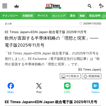
テクノロジー
先端技術
デバイス
センシング
通信
無線
部品/材料
まとめ
2025年11月20日
EE Times Japan×EDN Japan 統合電子版 2025年11月号
欧州が直面する半導体戦略の「理想と現実」――
電子版2025年11月号
「EE Times Japan×EDN Japan 統合電子版」の2025年11月号を
発行しました。EE Exclusive（電子版限定先行公開記事）は『欧
州が直面する半導体戦略の「理想と現実」』です。
[EE Times Japan]
PC用表示
関連情報
Share
Post
LINE
Hatena
EE Times Japan×EDN Japan 統合電子版 2025年11月号