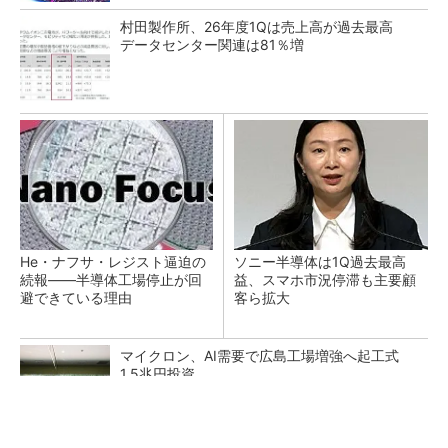
村田製作所、26年度1Qは売上高が過去最高
データセンター関連は81％増
He・ナフサ・レジスト逼迫の
ソニー半導体は1Q過去最高
続報――半導体工場停止が回
益、スマホ市況停滞も主要顧
避できている理由
客ら拡大
マイクロン、AI需要で広島工場増強へ起工式
1.5兆円投資