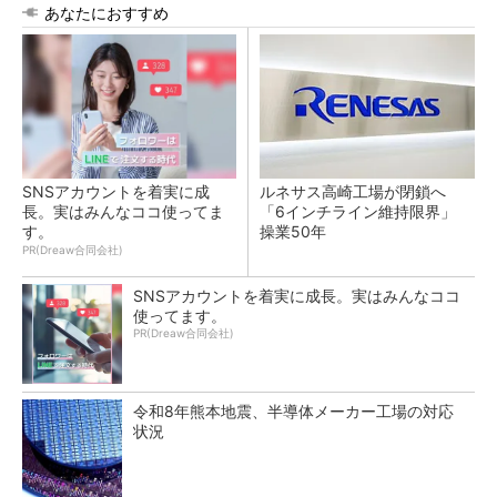
あなたにおすすめ
SNSアカウントを着実に成
ルネサス高崎工場が閉鎖へ
長。実はみんなココ使ってま
「6インチライン維持限界」
す。
操業50年
PR(Dreaw合同会社)
SNSアカウントを着実に成長。実はみんなココ
使ってます。
PR(Dreaw合同会社)
令和8年熊本地震、半導体メーカー工場の対応
状況