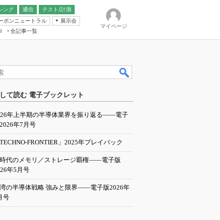
シング
通信
テスト/計測
ーボンニュートラル
展示会
マイページ
全記事一覧
l
ンピューティング
して読む 電子ブックレット
IER
026年上半期の半導体業界を振り返る――電子
2026年7月号
TECHNO-FRONTIER」2025年プレイバック
I時代のメモリ／ストレージ覇権――電子版
026年5月号
湾の半導体戦略 強みと限界――電子版2026年
月号