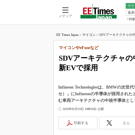
テク
業界
電池／エネル
ア
メディア
特
メ
福田昭の
LS
EE Times Japan
>
マイコン
>
SDVアーキテクチャの中核に
福田昭の
マ
湯之上隆
マイコンやeFuseなど
FP
大山聡の
SDVアーキテクチャの中
大原雄介
新EVで採用
ック
リタイア
学漂流記
Infineon Technologiesは、BMW
世界を「
セ）」にInfineonの半導体が採用さ
む車両アーキテクチャの中核半導体とし
踊るバズワ
Buzzwo
2026年02月19日 10時30分 公開
この10
で起こる
印刷する
見る
製品分解