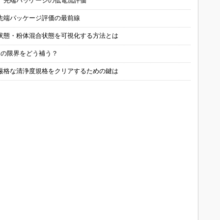
 先端パッケージの低電流評価
先端パッケージ評価の最前線
状態・粉体混合状態を可視化する方法とは
定の限界をどう補う？
厳格な清浄度規格をクリアするための鍵は