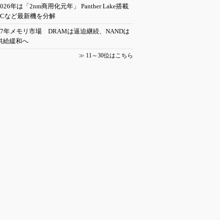
2026年は「2nm商用化元年」 Panther Lake搭載
PCなど最新機を分解
27年メモリ市場 DRAMは逼迫継続、NANDは
供給緩和へ
≫
11～30位はこちら