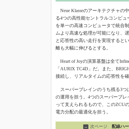
Neue Klasseのアーキテクチ
る4つの高性能セントラルコンピュ
を単一の高速コンピュータで統合制御す
ムより高速な処理が可能になり、
と応答性の高い走行を実現すると
離も大幅に伸びるとする。
Heart of Joyの演算基盤は全て
「AURIX TC4D」だ。また、BRIG
接続し、リアルタイムの応答性を
スーパーブレインのうち残る3つ
の運用を担う。4つのスーパーブレ
って支えられるもので、このZCUの制
電力分配の最適化を担う。
次ページ
配線ハー
→