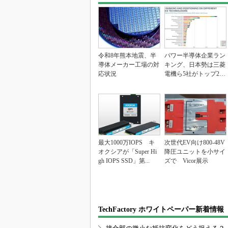
令和8年熊本地震、半
パワー半導体企業ラン
導体メーカー工場の対
キング、日本勢は三菱
応状況
電機ら5社がトップ20
入り
最大1000万IOPS キ
次世代EV向け800-48V
オクシアが「Super Hi
降圧ユニットを小サイ
gh IOPS SSD」第...
ズで Vicor展示
TechFactory ホワイトペーパー新着情報