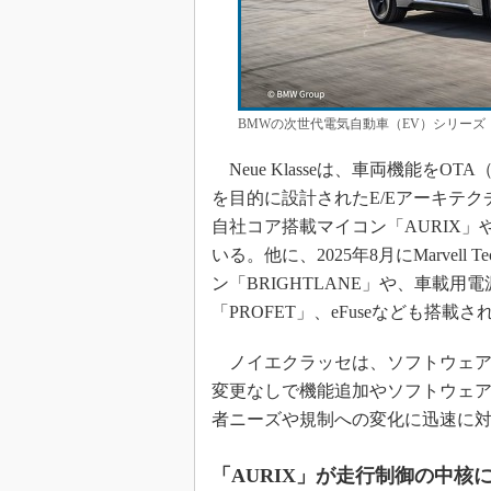
BMWの次世代電気自動車（EV）シリーズ「N
Neue Klasseは、車両機能をOT
を目的に設計されたE/Eアーキテクチ
自社コア搭載マイコン「AURIX」
いる。他に、2025年8月にMarvel
ン「BRIGHTLANE」や、車載用
「PROFET」、eFuseなども搭載
ノイエクラッセは、ソフトウェア
変更なしで機能追加やソフトウェア
者ニーズや規制への変化に迅速に
「AURIX」が走行制御の中核