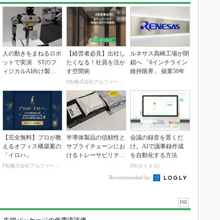
人の動きをまねるロボ
【経営者必見】出社し
ルネサス高崎工場が閉
ットで実演 STのフ
たくなる！社員を活か
鎖へ 「6インチライン
ィジカルAI向け製品
す空間術
維持限界」 操業50年
群
PR(株式会社アルファーテクノ)
【完全無料】プロが教
半導体製品の信頼性と
会議の録音を置くだ
えるオフィス構築案の
サプライチェーンにお
け。AIで議事録作成
「イロハ」
けるトレーサビリティ
を自動化する方法
の重要性（後編）
PR(株式会社アルファーテクノ)
PR(カイタヨ)
Recommended by
PR