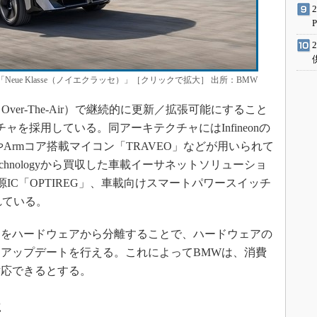
eue Klasse（ノイエクラッセ）」［クリックで拡大］ 出所：BMW
A（Over-The-Air）で継続的に更新／拡張可能にすること
ャを採用している。同アーキテクチャにはInfineonの
やArmコア搭載マイコン「TRAVEO」などが用いられて
l Technologyから買収した車載イーサネットソリューショ
電源IC「OPTIREG」、車載向けスマートパワースイッチ
されている。
をハードウェアから分離することで、ハードウェアの
アップデートを行える。これによってBMWは、消費
対応できるとする。
に