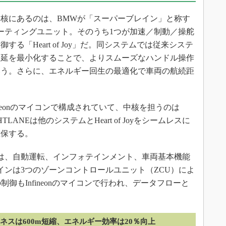
ャの中核にあるのは、BMWが「スーパーブレイン」と称す
ーティングユニット。そのうち1つが加速／制動／操舵
る「Heart of Joy」だ。同システムでは従来システ
遅延を最小化することで、よりスムーズなハンドル操作
いう。さらに、エネルギー回生の最適化で車両の航続距
Infineonのマイコンで構成されていて、中核を担うのは
HTLANEは他のシステムとHeart of Joyをシームレスに
確保する。
は、自動運転、インフォテインメント、車両基本機能
インは3つのゾーンコントロールユニット（ZCU）によ
御もInfineonのマイコンで行われ、データフローと
ネスは600m短縮、エネルギー効率は20％向上