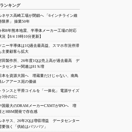
ランキング
ルネサス高崎工場が閉鎖へ 「6インチライン維
持限界」 操業50年
令和8年熊本地震、半導体メーカー工場の対応
状況【8/4 19時10分更新】
ソニー半導体は1Q過去最高益、スマホ市況停滞
も主要顧客ら拡大
村田製作所、26年度1Qは売上高が過去最高 デ
ータセンター関連は81％増
日本を資源大国へ 埋蔵量だけじゃない、南鳥
島レアアース泥の価値
トランスと平滑コイルを「一体化」 電源サイズ
を3分の2に
中国最大のDRAMメーカーCXMTがIPOへ 増
産とHBM開発で存在感
ルネサス、26年2Qは増収増益 データセンター
需要強く「供給はパツパツ」