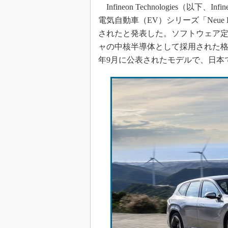
光伝送技
Infineon Technologies（以
電気自動車（EV）シリーズ「Neue K
“異端児
改革、執
されたと発表した。ソフトウェア定
イノベー
ャの中核半導体として採用された格好だ。N
JASA発
年9月に公表されたモデルで、日本で
IHSア
「英語に
ための新