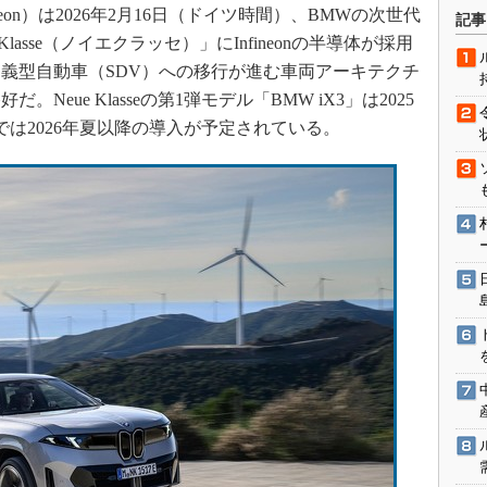
術を知る
下、Infineon）は2026年2月16日（ドイツ時間）、BMWの次世代
記事
lasse（ノイエクラッセ）」にInfineonの半導体が採用
エンジニア”が仕掛けた社内
念の180日
義型自動車（SDV）への移行が進む車両アーキテクチ
ションは日本を救うのか
eue Klasseの第1弾モデル「BMW iX3」は2025
IoT通信
は2026年夏以降の導入が予定されている。
ナリスト「未来展望」
愛されないエンジニア」の
行動論