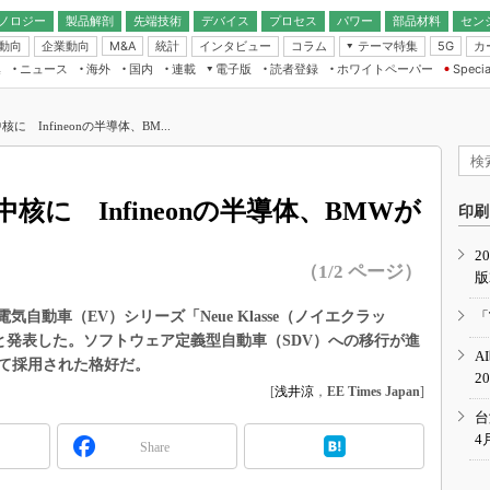
ノロジー
製品解剖
先端技術
デバイス
プロセス
パワー
部品材料
セン
動向
企業動向
統計
インタビュー
コラム
テーマ特集
カ
M&A
5G
ギー
ナログ
無線
集
ニュース
海外
国内
連載
電子版
読者登録
ホワイトペーパー
Specia
フィジカルAI
IoT・エッジコ
モリ
EXPO
Microchip情報
ストレージ通信
EE Times Japan×EDN Japan統合電
エッジAI
子版
I
SEMICON Japan
 Infineonの半導体、BM...
デバイス通信
パワーエレクトロニクス
電子ブックレット
イコン
CEATEC
のナノフォーカス
半導体後工程
GA
EdgeTech＋
業界スコープ
核に Infineonの半導体、BMWが
読者調査（EE Times Research）
印刷
TECHNO-FRONT
のエレ・組み込みプレイバ
カーボンニュートラル
2
人とくるま展
（1/2 ページ）
版
IoT
直前エンジニアの社会人大
電源設計（EDN Japan）
の次世代電気自動車（EV）シリーズ「Neue Klasse（ノイエクラッ
「
数字」で回してみよう
れたと発表した。ソフトウェア定義型自動車（SDV）への移行が進
エレクトロニクス入門（EDN
A
Japan）
て採用された格好だ。
ード ～Behind the
2
rd
[
浅井涼
，
EE Times Japan
]
年で起こったこと、次の10年
台
こと
4
Share
で探るアジアの新トレンド