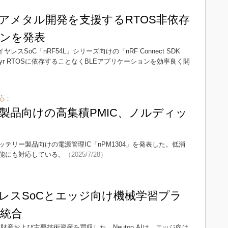
ベアメタル開発を支援するRTOS非依存
ンを発表
力ワイヤレスSoC「nRF54L」シリーズ向けの「nRF Connect SDK
ephyr RTOSに依存することなくBLEアプリケーションを効率良く開
応：
製品向けの高集積PMIC、ノルディッ
テリー製品向けの電源管理IC「nPM1304」を発表した。低消
能にも対応している。
（2025/7/28）
レスSoCとエッジ向け機械学習プラ
統合
on.AIの知的財産および主要技術資産を買収した。Neuton.AIは、エッジ向け