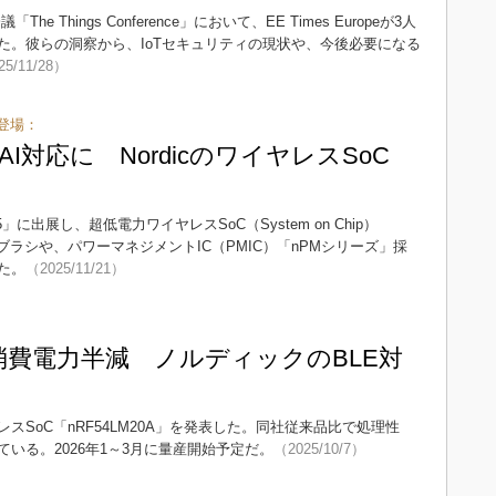
e Things Conference」において、EE Times Europeが3人
た。彼らの洞察から、IoTセキュリティの現状や、今後必要になる
25/11/28）
登場：
I対応に NordicのワイヤレスSoC
h+ 2025」に出展し、超低電力ワイヤレスSoC（System on Chip）
歯ブラシや、パワーマネジメントIC（PMIC）「nPMシリーズ」採
た。
（2025/11/21）
消費電力半減 ノルディックのBLE対
SoC「nRF54LM20A」を発表した。同社従来品比で処理性
いる。2026年1～3月に量産開始予定だ。
（2025/10/7）