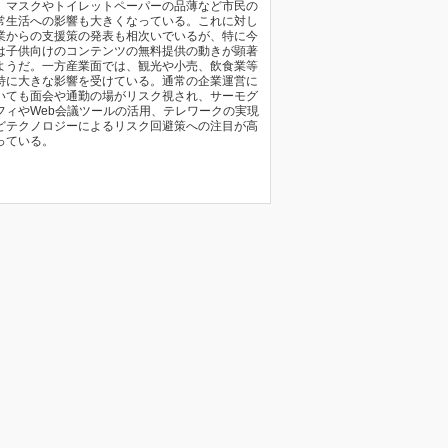
、マスクやトイレットペーパーの品薄など市民の
常生活への影響も大きくなっている。これに対し
業からの支援策の発表も相次いでいるが、特に今
は子供向けのコンテンツの無料提供の動きが顕著
ようだ。一方産業面では、観光や小売、飲食業等
特に大きな影響を受けている。通常の企業運営に
いても面会や通勤の場がリスク視され、サーモグ
フィやWeb会議ツールの活用、テレワークの実現
どテクノロジーによるリスク回避策への注目が高
っている。