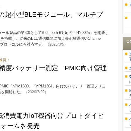
：
 6対応の超小型BLEモジュール、マルチプ
E）モジュール製品の第3弾としてBluetooth 6対応の「HY0025」を開発し
F54L15」を搭載し、従来のBLE通信機能に加え長距離通信やChannel
こ
マルチプロトコルにも対応する。
（2026/8/5）
維持：
高精度バッテリー測定 PMIC向け管理
C「nPM1300」「nPM1304」向けのバッテリー管理ソリュ
」の提供を開始した。
（2026/7/29）
低消費電力IoT機器向けプロトタイピ
ォームを発売