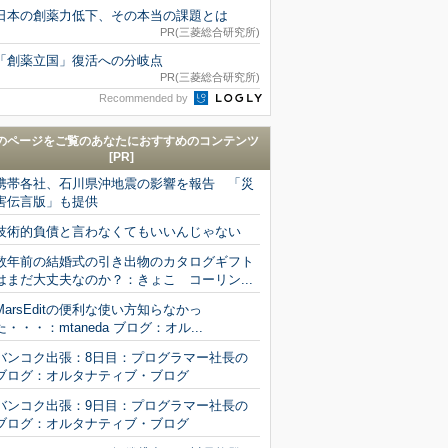
日本の創薬力低下、その本当の課題とは
PR(三菱総合研究所)
「創薬立国」復活への分岐点
PR(三菱総合研究所)
Recommended by
のページをご覧のあなたにおすすめのコンテンツ
[PR]
携帯各社、石川県沖地震の影響を報告 「災
害伝言版」も提供
技術的負債と言わなくてもいいんじゃない
数年前の結婚式の引き出物のカタログギフト
はまだ大丈夫なのか？：きょこ コーリン...
MarsEditの便利な使い方知らなかっ
た・・・：mtaneda ブログ：オル...
バンコク出張：8日目：プログラマー社長の
ブログ：オルタナティブ・ブログ
バンコク出張：9日目：プログラマー社長の
ブログ：オルタナティブ・ブログ