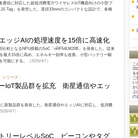
4Mbpsの高速通信に対応した超低消費電力ワイヤレスIoT機器向けの小型プ
L15 Tag」を発売した。直径33mmのコンパクトな設計で、各種
でエッジAIの処理速度を15倍に高速化
torは、同社初となるNPU搭載のSoC「nRF54LM20B」を発表した。従来
度を最大15倍に高め、エネルギー効率も改善。小型バッテリー駆
装を可能にする。
（2026/4/7）
こ
2
を
3」シリーズ：
ご
い
ルラーIoT製品群を拡充 衛星通信やエッ
か
上
の
ラーIoT向けに新製品群を発表した。衛星通信やエッジAIに対応し、低消費
026/4/7）
ントリーレベルSoC、ビーコンやタグ