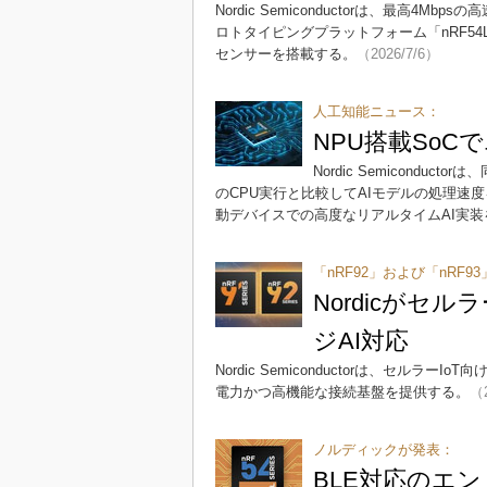
Nordic Semiconductorは、最高
ロトタイピングプラットフォーム「nRF54
センサーを搭載する。
（2026/7/6）
人工知能ニュース：
NPU搭載SoC
Nordic Semiconduc
のCPU実行と比較してAIモデルの処理速
動デバイスでの高度なリアルタイムAI実
「nRF92」および「nRF9
Nordicがセ
ジAI対応
Nordic Semiconductorは、セル
電力かつ高機能な接続基盤を提供する。
（2
ノルディックが発表：
BLE対応のエ