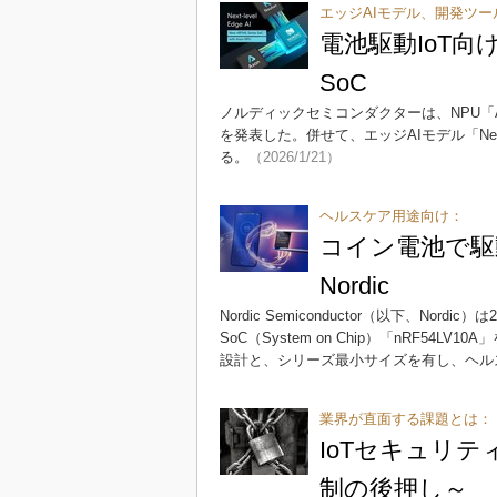
エッジAIモデル、開発ツー
電池駆動IoT
SoC
ノルディックセミコンダクターは、NPU「Ax
を発表した。併せて、エッジAIモデル「Neuto
る。
（2026/1/21）
ヘルスケア用途向け：
コイン電池で駆動
Nordic
Nordic Semiconductor（以下、Nordic）
SoC（System on Chip）「nRF5
設計と、シリーズ最小サイズを有し、ヘル
業界が直面する課題とは：
IoTセキュリ
制の後押し～