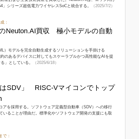
54」シリーズ超低電力ワイヤレスSoCと統合する。
（2025/7/2）
生成：
yMLのNeuton.AI買収 極小モデルの自動
小機械学習（ML）モデルを完全自動生成するソリューションを手掛ける
「資源に制約のあるデバイスに対してもスケーラブルかつ高性能なAIを提
ける」としている。
（2025/6/18）
SDV」 RISC-Vマイコンでトップ
n
SC-Vコアを採用する。ソフトウェア定義型自動車（SDV）への移行
ていることが理由だ。標準化やソフトウェア開発の支援にも取
まで：