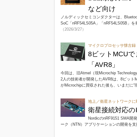
など向け
ノルディックセミコンダクターは、Bluetoot
SoC「nRF54LS05A」「nRF54LS
（2026/3/27）
マイクロプロセッサ懐古録（
8ビットMCUで
「AVR8」
今回は、旧Atmel（現Microchip Tec
2人の技術者が開発したAVR8は、8ビット
がMicrochipに買収された後も、いまだに
地上／衛星ネットワークに
衛星接続対応のIo
NordicのnRF9151 
ーク（NTN）アプリケーションの開発を支