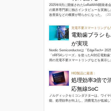
2025年9月に開催されたLoRaWAN開発者会議「Th
の業界専門家に独占インタビューを実施し
改善策などの概要が明らかになった。
（20
充電不要スマートリングも
電動歯ブラシもA
が実現
Nordic Semiconductorは「EdgeTec
「nRF54シリーズ」を使ったAI対応電動
用の充電不要スマートリングなどを展示し
HID製品に最適：
処理効率3倍で
応無線SoC
ノルディックセミコンダクターは、ワイヤレス
能、処理効率が向上し、消費電力が低減して