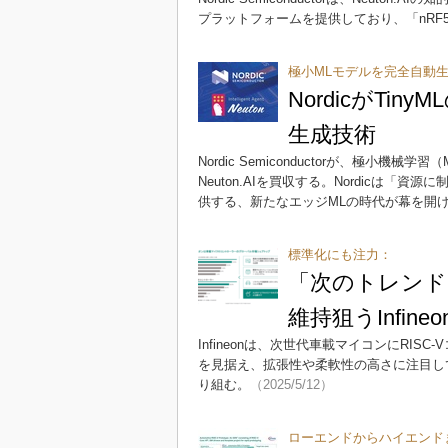
プラットフォームを提供しており、「nRF
極小MLモデルを完全自動
NordicがTin
生成技術
Nordic Semiconductorが、極
Neuton.AIを買収する。Nordicは
供する、新たなエッジMLの時代が幕を開
標準化にも注力：
「次のトレンドは
維持狙うInfineo
Infineonは、次世代車載マイコンにRI
を見据え、拡張性や柔軟性の高さに注目し
り組む。
（2025/5/12）
ローエンドからハイエンド