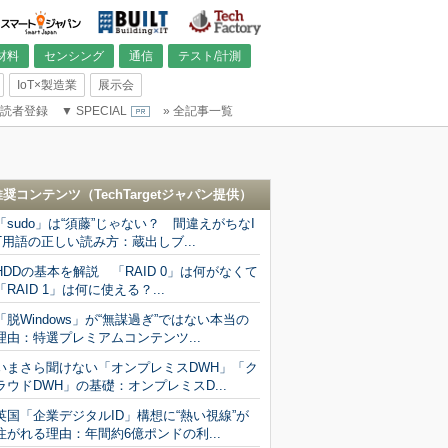
材料
センシング
通信
テスト/計測
IoT×製造業
展示会
読者登録
▼
SPECIAL
»
全記事一覧
推奨コンテンツ（
TechTargetジャパン
提供）
「sudo」は“須藤”じゃない？ 間違えがちなI
T用語の正しい読み方：蔵出しブ...
HDDの基本を解説 「RAID 0」は何がなくて
「RAID 1」は何に使える？...
「脱Windows」が“無謀過ぎ”ではない本当の
理由：特選プレミアムコンテンツ...
いまさら聞けない「オンプレミスDWH」「ク
ラウドDWH」の基礎：オンプレミスD...
英国「企業デジタルID」構想に“熱い視線”が
注がれる理由：年間約6億ポンドの利...