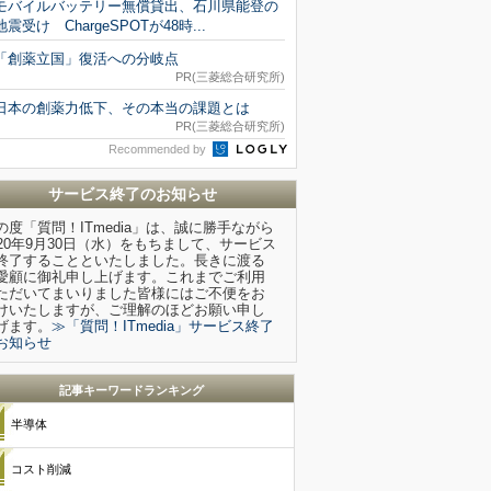
モバイルバッテリー無償貸出、石川県能登の
地震受け ChargeSPOTが48時...
「創薬立国」復活への分岐点
PR(三菱総合研究所)
日本の創薬力低下、その本当の課題とは
PR(三菱総合研究所)
Recommended by
サービス終了のお知らせ
の度「質問！ITmedia」は、誠に勝手ながら
020年9月30日（水）をもちまして、サービス
終了することといたしました。長きに渡る
愛顧に御礼申し上げます。これまでご利用
ただいてまいりました皆様にはご不便をお
けいたしますが、ご理解のほどお願い申し
げます。
≫「質問！ITmedia」サービス終了
お知らせ
記事キーワードランキング
半導体
コスト削減