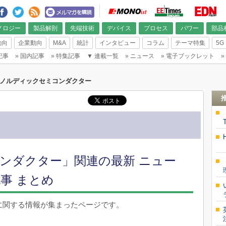
ノロジー
製品解剖
先端技術
デバイス
プロセス
パワー
部品
動向
企業動向
M&A
統計
インタビュー
コラム
テーマ特集
5G
記事
»
国内記事
»
特集記事
▼
連載一覧
»
ニュース
»
電子ブックレット
»
ノルディックセミコンダクター
ンダクター」関連の最新 ニュー
事 まとめ
に関する情報が集まったページです。