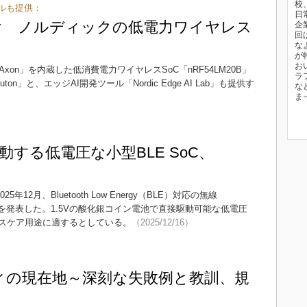
校
ルも提供：
日
向け ノルディックの低電力ワイヤレス
企
回
な
が
お
on」を内蔵した低消費電力ワイヤレスSoC「nRF54LM20B」
ラ
n」と、エッジAI開発ツール「Nordic Edge AI Lab」も提供す
な
ま
する低電圧な小型BLE SoC、
は2025年12月、Bluetooth Low Energy（BLE）対応の無線
4LV10A」を発表した。1.5Vの酸化銀コイン電池で直接駆動可能な低電圧
スケア用途に適するとしている。
（2025/12/16）
ティの現在地～深刻な失敗例と教訓、規