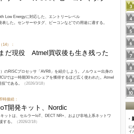
h Low Energyに対応した、エントリーレベル
05B」を発表した。センサーやタグ、ビーコンなどでの用途に適する。
14）：
まだ現役 Atmel買収後も生き残った
hnology）のRISCプロセッサ「AVR8」を紹介しよう。ノルウェー出身の
MCUでは一時期30％のシェアを獲得するほど広く使われた。Atmel
“現役”である。
（2026/3/18）
即時接続：
T開発キット、Nordic
SMA開発キットは、セルラーIoT、DECT NR+、および非地上系ネットワ
援する。
（2026/2/18）
に
イ