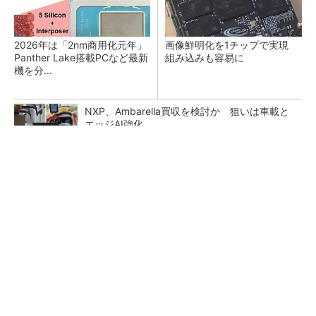
2026年は「2nm商用化元年」
画像鮮明化を1チップで実現
Panther Lake搭載PCなど最新
組み込みも容易に
機を分...
NXP、Ambarella買収を検討か 狙いは車載と
エッジAI強化
27年メモリ市場 DRAMは逼迫継続、NANDは
供給緩和へ
トランスと平滑コイルを「一体化」 電源サイズ
を3分の2に