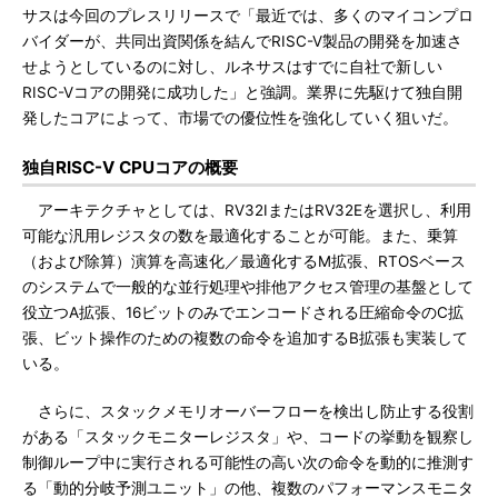
サスは今回のプレスリリースで「最近では、多くのマイコンプロ
バイダーが、共同出資関係を結んでRISC-V製品の開発を加速さ
せようとしているのに対し、ルネサスはすでに自社で新しい
RISC-Vコアの開発に成功した」と強調。業界に先駆けて独自開
発したコアによって、市場での優位性を強化していく狙いだ。
独自RISC-V CPUコアの概要
アーキテクチャとしては、RV32IまたはRV32Eを選択し、利用
可能な汎用レジスタの数を最適化することが可能。また、乗算
（および除算）演算を高速化／最適化するM拡張、RTOSベース
のシステムで一般的な並行処理や排他アクセス管理の基盤として
役立つA拡張、16ビットのみでエンコードされる圧縮命令のC拡
張、ビット操作のための複数の命令を追加するB拡張も実装して
いる。
さらに、スタックメモリオーバーフローを検出し防止する役割
がある「スタックモニターレジスタ」や、コードの挙動を観察し
制御ループ中に実行される可能性の高い次の命令を動的に推測す
る「動的分岐予測ユニット」の他、複数のパフォーマンスモニタ