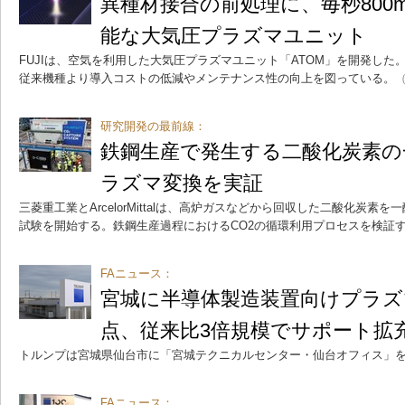
異種材接合の前処理に、毎秒800
能な大気圧プラズマユニット
FUJIは、空気を利用した大気圧プラズマユニット「ATOM」を開発した。
従来機種より導入コストの低減やメンテナンス性の向上を図っている。
（
研究開発の最前線：
鉄鋼生産で発生する二酸化炭素の
ラズマ変換を実証
三菱重工業とArcelorMittalは、高炉ガスなどから回収した二酸化炭
試験を開始する。鉄鋼生産過程におけるCO2の循環利用プロセスを検証
FAニュース：
宮城に半導体製造装置向けプラズ
点、従来比3倍規模でサポート拡
トルンプは宮城県仙台市に「宮城テクニカルセンター・仙台オフィス」
FAニュース：