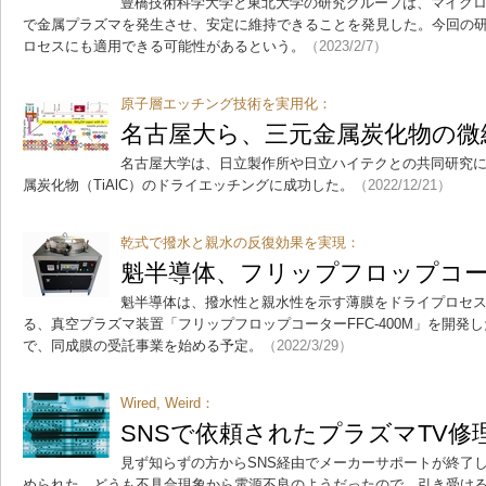
豊橋技術科学大学と東北大学の研究グループは、マイク
で金属プラズマを発生させ、安定に維持できることを発見した。今回の
ロセスにも適用できる可能性があるという。
（2023/2/7）
原子層エッチング技術を実用化：
名古屋大ら、三元金属炭化物の微
名古屋大学は、日立製作所や日立ハイテクとの共同研究
属炭化物（TiAlC）のドライエッチングに成功した。
（2022/12/21）
乾式で撥水と親水の反復効果を実現：
魁半導体、フリップフロップコ
魁半導体は、撥水性と親水性を示す薄膜をドライプロセ
る、真空プラズマ装置「フリップフロップコーターFFC-400M」を開発し
で、同成膜の受託事業を始める予定。
（2022/3/29）
Wired, Weird：
SNSで依頼されたプラズマTV修
見ず知らずの方からSNS経由でメーカーサポートが終了
められた。どうも不具合現象から電源不良のようだったので、引き受け