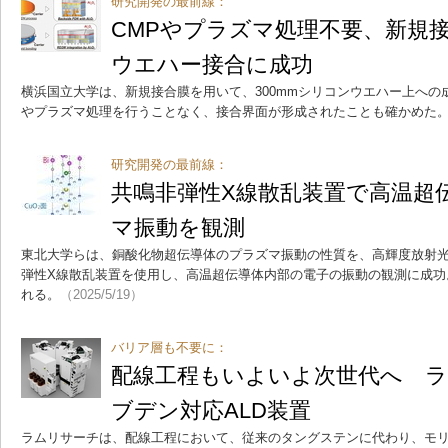
研究開発の最前線：
CMPやプラズマ処理不要、新規接
ウエハー接合に成功
横浜国立大学は、新規接合膜を用いて、300mmシリコンウエハー上への
やプラズマ処理を行うことなく、接合界面が形成されたことも確かめた
研究開発の最前線：
共鳴非弾性X線散乱装置で高温超
マ振動を観測
東北大学らは、銅酸化物超伝導体のプラズマ振動の性質を、高輝度放射
弾性X線散乱装置を使用し、高温超伝導体内部の電子の振動の観測に成功
れる。
（2025/5/19）
バリア層も不要に：
配線工程もいよいよ次世代へ 
ブデン対応ALD装置
ラムリサーチは、配線工程において、従来のタングステンに代わり、モ