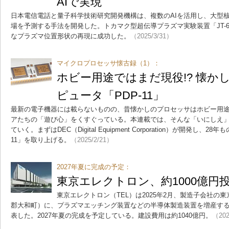
AIで実現
日本電信電話と量子科学技術研究開発機構は、複数のAIを活用し、大型
場を予測する手法を開発した。トカマク型超伝導プラズマ実験装置「JT-6
なプラズマ位置形状の再現に成功した。
（2025/3/31）
マイクロプロセッサ懐古録（1）：
ホビー用途ではまだ現役!? 懐か
ピュータ「PDP-11」
最新の電子機器には載らないものの、昔懐かしのプロセッサはホビー用
アたちの「遊び心」をくすぐっている。本連載では、そんな「いにしえ
ていく。まずはDEC（Digital Equipment Corporation）が開発し、
11」を取り上げる。
（2025/2/21）
2027年夏に完成の予定：
東京エレクトロン、約1000億円
東京エレクトロン（TEL）は2025年2月、製造子会社の
郡大和町）に、プラズマエッチング装置などの半導体製造装置を増産す
表した。2027年夏の完成を予定している。建設費用は約1040億円。
（202