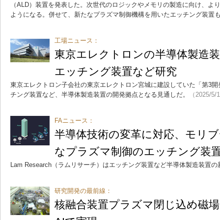
（ALD）装置を発表した。次世代のロジックやメモリの製造に向け、よ
ようになる。併せて、新たなプラズマ制御機構を用いたエッチング装置
工場ニュース：
東京エレクトロンの半導体製造装
エッチング装置など研究
東京エレクトロン子会社の東京エレクトロン宮城に建設していた「第3開
チング装置など、半導体製造装置の開発拠点となる見通しだ。
（2025/5/
FAニュース：
半導体技術の変革に対応、モリブ
なプラズマ制御のエッチング装
Lam Research（ラムリサーチ）はエッチング装置など半導体製造装置
研究開発の最前線：
核融合装置プラズマ閉じ込め磁場