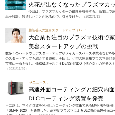
火花が出なくなったプラズマカ
今回は、プラズマカッターの修理を報告する。高電圧で
品を設計、製造したことがあるので、引き受けた。
（2022/1/13）
越智岳人の注目スタートアップ（1）：
大企業も注目のプラズマ技術で家
美容スタートアップの挑戦
数多くのハードウェアスタートアップやメイカースペース事業者などを
のスタートアップを紹介する連載。今回は、小型の家庭用プラズマ美顔器
市場に一石を投じ、価格破壊を起こすDENSHINDO（傳心堂）の開発ス
（2021/11/29）
FAニュース：
高速外面コーティングと細穴内面
DLCコーティング装置を発売
不二越は、マイクロ波を利用したコーティング技術であるMVP法を採用し
「SMVP-1020」を発売した。高密度プラズマによるDLC膜の高速外面