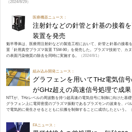
（2024/8/29）
医療機器ニュース：
注射針などの針管と針基の接着
装置を発売
魁半導体は、医療用注射針などの製造工程において、針管と針基の接着
置「針用真空プラズマ装置 TSM-90」を発売した。プラズマ技術で、カ
の表面汚染物質の除去を同時に実施する。
（2024/8/1）
組み込み開発ニュース：
グラフェンを用いてTHz電気信号
がGHz超えの高速信号処理で成果
NTTが、THzレベルの周波数を持つ超高速の電気信号に制御に向けた基
グラフェン上に電荷密度のプラズマ振動であるプラズモンの波束を、パルス
で電気的に発生させるとともに伝搬を制御することに成功したという。
（
FAニュース：