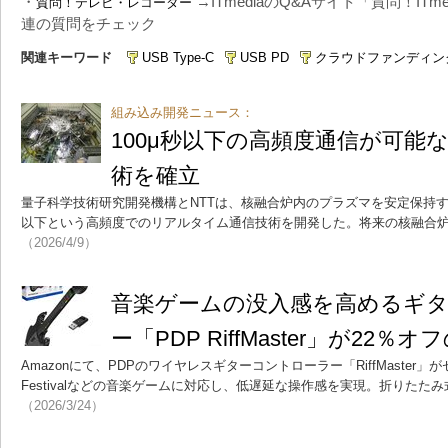
・
→ITmediaのQ&Aサイト「質問！IT
質問！テレビ・レコーダー
連の質問をチェック
関連キーワード
USB Type-C
USB PD
クラウドファンディン
組み込み開発ニュース：
100μ秒以下の高頻度通信が可能
術を確立
量子科学技術研究開発機構とNTTは、核融合炉内のプラズマを安定保持す
以下という高頻度でのリアルタイム通信技術を開発した。将来の核融合
（2026/4/9）
音楽ゲームの没入感を高めるギ
ー「PDP RiffMaster」が22％オ
Amazonにて、PDPのワイヤレスギターコントローラー「RiffMaster」がセ
Festivalなどの音楽ゲームに対応し、低遅延な操作感を実現。折りた
（2026/3/24）