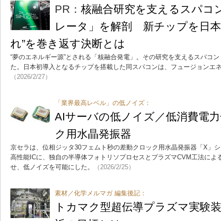
PR：
核融合研究を支えるスパコ
レータ」を解剖 新チップを日本
れ”を巻き返す決断とは
“夢のエネルギー源”とされる「核融合発電」。その研究を支えるスパコ
た。日本初導入となるチップを搭載した同スパコンは、フュージョンエ
（2026/2/27）
「業界最高レベル」の低ノイズ：
AIサーバの低ノイズ／低消費電
ク用水晶発振器
京セラは、位相ジッタ30フェムト秒の差動クロック用水晶発振器「X」
高性能ICに、独自の半導体フォトリソプロセスとプラズマCVM工法によ
せ、低ノイズを可能にした。
（2026/2/25）
素材／化学メルマガ 編集後記：
トカマク型超伝導プラズマ実験装置「