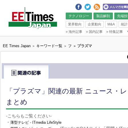
テクノロジー
製品解剖
先端技
業界動向
企業動向
M&A
統計
»
海外記事
»
国内記事
»
特集記事
EE Times Japan
キーワード一覧
フ
プラズマ
>
>
>
「プラズマ」関連の最新 ニュース・レ
まとめ
-こちらもご覧ください-
・
薄型テレビ - ITmedia LifeStyle