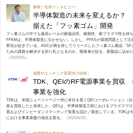
素材／化学インタビュー：
半導体製造の未来を変えるか？ P
据えた「フッ素ゴム」開発
フッ素ゴムの中でも最高レベルの耐薬品性、耐熱性、耐プラズマ性を持
FFKMは、半導体製造に欠かせない。しかし、PFASが環境問題として
変化が起きている。AGCが満を持してリリースしたフッ素ゴム製品「S
ための課題を解決する切り札となるのか。開発者が語る、新製品に込め
（2025/9/5）
成膜やエッチング装置向け技術：
TDK、QEIのRF電源事業を買収
事業を強化
TDKは、米国ニュージャージー州に本社を置くQEIコーポレーション（以
産を買収したと発表した。QEIは、半導体製造工程におけるプラズマプロ
置およびインピーダンスマッチング装置を設計／製造している。TDKは
における事業基盤の強化を図る。
（2025/6/20）