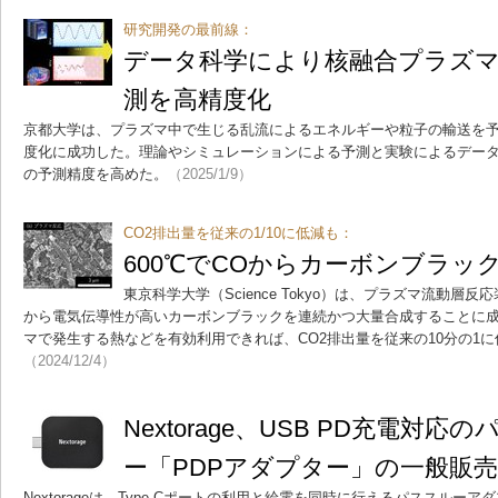
研究開発の最前線：
データ科学により核融合プラズ
測を高精度化
京都大学は、プラズマ中で生じる乱流によるエネルギーや粒子の輸送を
度化に成功した。理論やシミュレーションによる予測と実験によるデー
の予測精度を高めた。
（2025/1/9）
CO2排出量を従来の1/10に低減も：
600℃でCOからカーボンブラッ
東京科学大学（Science Tokyo）は、プラズマ流動層反
から電気伝導性が高いカーボンブラックを連続かつ大量合成することに
マで発生する熱などを有効利用できれば、CO2排出量を従来の10分の1
（2024/12/4）
Nextorage、USB PD充電対
ー「PDPアダプター」の一般販
Nextorageは、Type-Cポートの利用と給電を同時に行えるパススルー