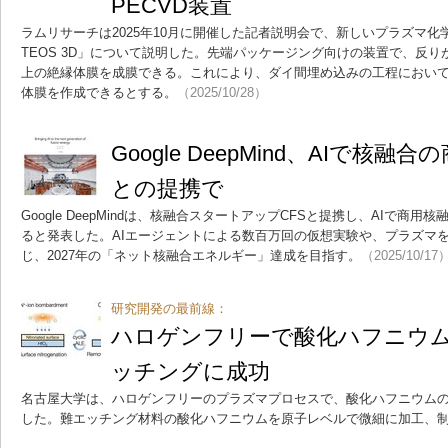
PECVD装置
ラムリサーチは2025年10月に開催した記者説明会で、新しいプラズマ化学蒸
TEOS 3D」について説明した。先端パッケージング向けの装置で、反り
上の絶縁体膜を成膜できる。これにより、ダイ間埋め込みの工程におい
体膜を作成できるとする。
（2025/10/28）
Google DeepMind、AIで核融
との提携で
Google DeepMindは、核融合スタートアップCFSと提携し、AIで商用
ると発表した。AIエージェントによる数百万回の仮想実験や、プラズマを制
じ、2027年の「ネット核融合エネルギー」達成を目指す。
（2025/10/17
研究開発の最前線：
ハロゲンフリーで酸化ハフニウ
ッチングに成功
名古屋大学は、ハロゲンフリーのプラズマプロセスで、酸化ハフニウム
した。難エッチング材料の酸化ハフニウムを原子レベルで微細に加工、