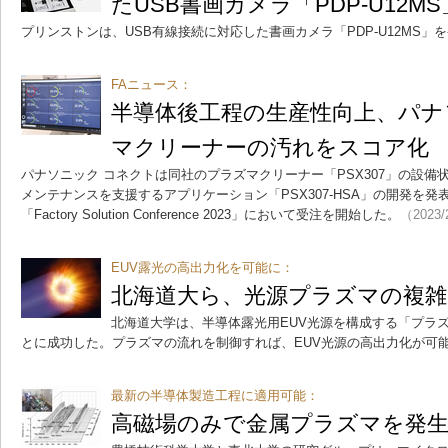
たUSB書画カメラ「PDP-U12MS
プリンストンは、USB有線接続に対応した書画カメラ「PDP-U12MS」
FAニュース：
半導体後工程の生産性向上、パ
マクリーナーの汚れをスコア化
パナソニック コネクトは同社のプラズマクリーナー「PSX307」の設
メンテナンスを支援するアプリケーション「PSX307-HSA」の開発を
「Factory Solution Conference 2023」において受注を開始した。
（2023/
EUV露光の高出力化を可能に：
北海道大ら、光源プラズマの複雑
北海道大学は、半導体露光用EUV光源を構成する「プラ
とに成功した。プラズマの流れを制御すれば、EUV光源の高出力化が可
最新の半導体製造工程に適用可能：
高磁場のみで金属プラズマを発生