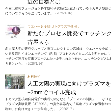
近の目標とは
今回は那珂フュージョン科学技術研究所に設置されているトカマク型超伝導プ
についてつらつら語っています。
（2026/1/16）
ウエハーを冷却しHFプラズマ使用：
新たなプロセス開発でエッチング
古屋大ら
名古屋大学の研究グループと東京エレクトロン宮城は、ウエハーを冷却し
いる反応性イオンエッチング（RIE）プロセスのメカニズムを明らかにし
ッチング速度を従来プロセスに比べ5倍も向上させた。エッチングガスに
きるという。
（2026/1/14）
材料技術：
人工太陽の実現に向けプラズマを
±2mmでコイル完成
トカマク型核融合発電炉の実現で鍵となる「プラズマの制御」――QST
プラズマ実験装置「JT-60SA」の真空容器内で「高速プラズマ位置制御
制御」に向け大きく一歩前進した。
（2026/1/5）