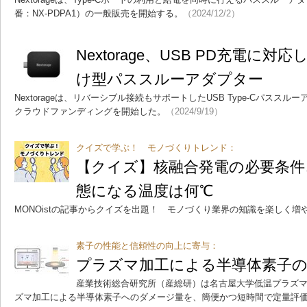
番：NX-PDPA1）の一般販売を開始する。
（2024/12/2）
Nextorage、USB PD充電に対応し
け型パススルーアダプター
Nextorageは、リバーシブル接続もサポートしたUSB Type-Cパスス
クラウドファンディングを開始した。
（2024/9/19）
クイズで学ぶ！ モノづくりトレンド：
【クイズ】核融合発電の必要条件
態になる温度は何℃
MONOistの記事からクイズを出題！ モノづくり業界の知識を楽しく増
素子の性能と信頼性の向上に寄与：
プラズマ加工による半導体素子の
産業技術総合研究所（産総研）は名古屋大学低温プラズ
ズマ加工による半導体素子へのダメージ量を、簡便かつ短時間で定量評