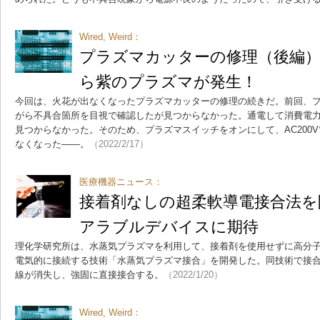
Wired, Weird：
プラズマカッターの修理（後編）
ら紫のプラズマが発生！
今回は、火花が出なくなったプラズマカッターの修理の続きだ。前回、
がら不具合箇所を目視で確認したが見つからなかった。通電して消費電
見つからなかった。そのため、プラズマスイッチをオンにして、AC200
なくなった――。
（2022/2/17）
医療機器ニュース：
接着剤なしの超柔軟導電接合法を
アラブルデバイスに期待
理化学研究所は、水蒸気プラズマを利用して、接着剤を使用せずに高分
電気的に接続する技術「水蒸気プラズマ接合」を開発した。同技術で接
線が消失し、強固に直接接合する。
（2022/1/20）
Wired, Weird：