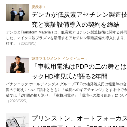
脱炭素：
デンカが低炭素アセチレン製造
究と実証設備導入の契約を締結
デンカとTransform Materialsは、低炭素アセチレン製造技術に関
した。マイクロ波プラズマを活用するアセチレン製造設備の導入により、
指す。
（2023/6/1）
製造マネジメント インタビュー：
「車載用電池はPDPの二の舞と
ックHD楠見氏が語る2年間
パナソニック ホールディングス グループCEOの楠見雄規氏は報道陣の
間の手応えについて語るとともに「成長へのギアチェンジ」とする中で
稿では「2年間の振り返り」「車載用電池」「環境への取り組み」につい
（2023/5/25）
プリンストン、オートフォーカ