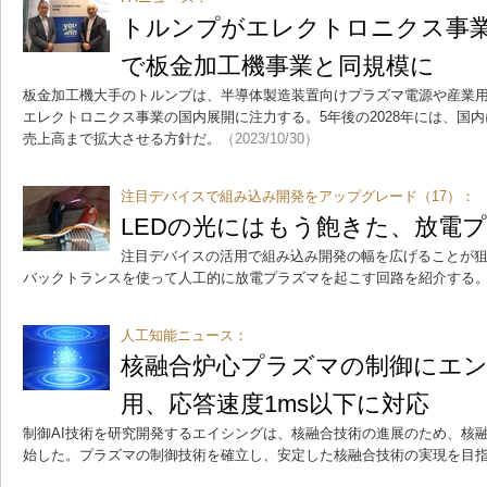
トルンプがエレクトロニクス事業
で板金加工機事業と同規模に
板金加工機大手のトルンプは、半導体製造装置向けプラズマ電源や産業
エレクトロニクス事業の国内展開に注力する。5年後の2028年には、国
売上高まで拡大させる方針だ。
（2023/10/30）
注目デバイスで組み込み開発をアップグレード（17）：
LEDの光にはもう飽きた、放電
注目デバイスの活用で組み込み開発の幅を広げることが狙
バックトランスを使って人工的に放電プラズマを起こす回路を紹介する
人工知能ニュース：
核融合炉心プラズマの制御にエン
用、応答速度1ms以下に対応
制御AI技術を研究開発するエイシングは、核融合技術の進展のため、核
始した。プラズマの制御技術を確立し、安定した核融合技術の実現を目