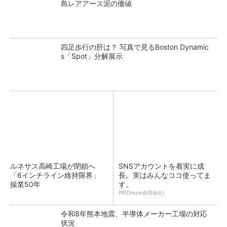
島レアアース泥の価値
四足歩行の肝は？ 写真で見るBoston Dynamic
s「Spot」分解展示
ルネサス高崎工場が閉鎖へ
SNSアカウントを着実に成
「6インチライン維持限界」
長。実はみんなココ使ってま
操業50年
す。
PR(Dreaw合同会社)
令和8年熊本地震、半導体メーカー工場の対応
状況