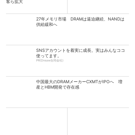
客ら拡大
27年メモリ市場 DRAMは逼迫継続、NANDは
供給緩和へ
SNSアカウントを着実に成長。実はみんなココ
使ってます。
PR(Dreaw合同会社)
中国最大のDRAMメーカーCXMTがIPOへ 増
産とHBM開発で存在感