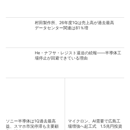
村田製作所、26年度1Qは売上高が過去最高
データセンター関連は81％増
He・ナフサ・レジスト逼迫の続報――半導体工
場停止が回避できている理由
ソニー半導体は1Q過去最高
マイクロン、AI需要で広島工
益、スマホ市況停滞も主要顧
場増強へ起工式 1.5兆円投資