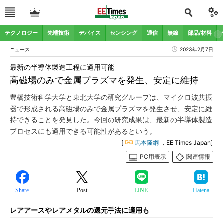
テクノロジー
先端技術
デバイス
センシング
通信
無線
部品/材料
ニュース
2023年2月7日
最新の半導体製造工程に適用可能
高磁場のみで金属プラズマを発生、安定に維持
豊橋技術科学大学と東北大学の研究グループは、マイクロ波共振
器で形成される高磁場のみで金属プラズマを発生させ、安定に維
持できることを発見した。今回の研究成果は、最新の半導体製造
プロセスにも適用できる可能性があるという。
[
馬本隆綱
，EE Times Japan]
PC用表示
関連情報
Share
Post
LINE
Hatena
レアアースやレアメタルの還元手法に適用も