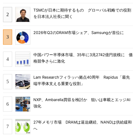
TSMCが日本に期待するもの グローバル戦略での役割
を日本法人社長に聞く
2026年Q2のDRAM市場シェア、Samsungが首位に
中国パワー半導体市場、35年に3兆2742億円規模に 価
格競争さらに激化
Lam Researchフィラッハ拠点40周年 Rapidus「最先
端半導体支える重要な役割」
NXP、Ambarella買収を検討か 狙いは車載とエッジAI
強化
27年メモリ市場 DRAMは逼迫継続、NANDは供給緩和
へ