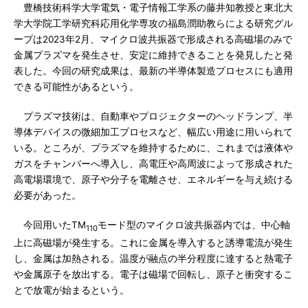
豊橋技術科学大学電気・電子情報工学系の藤井知教授と東北大
学大学院工学研究科応用化学専攻の福島潤助教らによる研究グル
ープは2023年2月、マイクロ波共振器で形成される高磁場のみで
金属プラズマを発生させ、安定に維持できることを発見したと発
表した。今回の研究成果は、最新の半導体製造プロセスにも適用
できる可能性があるという。
プラズマ技術は、自動車やプロジェクターのヘッドランプ、半
導体デバイスの微細加工プロセスなど、幅広い用途に用いられて
いる。ところが、プラズマを維持するために、これまでは液体や
ガスをチャンバーへ導入し、高電圧や高周波によって形成された
高電場環境で、原子や分子を電離させ、エネルギーを与え続ける
必要があった。
今回用いたTM
モード型のマイクロ波共振器内では、中心軸
110
上に高磁場が発生する。これに金属を導入すると誘導電流が発生
し、金属は加熱される。温度が融点の半分程度に達すると熱電子
や金属原子を放出する。電子は磁場で回転し、原子と衝突するこ
とで放電が始まるという。