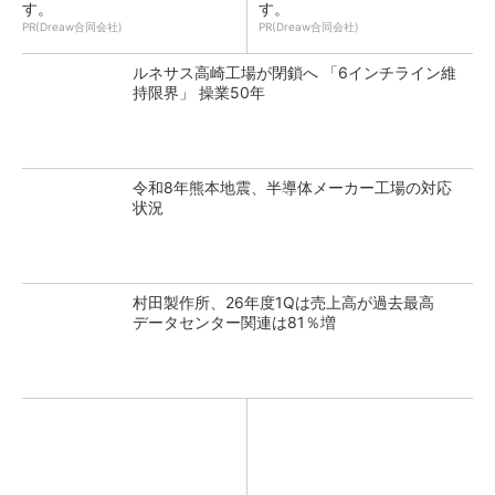
す。
す。
PR(Dreaw合同会社)
PR(Dreaw合同会社)
ルネサス高崎工場が閉鎖へ 「6インチライン維
持限界」 操業50年
令和8年熊本地震、半導体メーカー工場の対応
状況
村田製作所、26年度1Qは売上高が過去最高
データセンター関連は81％増