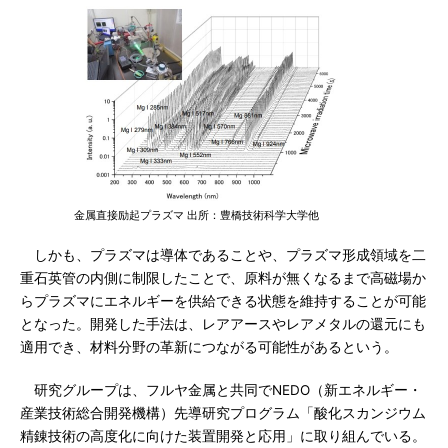
金属直接励起プラズマ 出所：豊橋技術科学大学他
しかも、プラズマは導体であることや、プラズマ形成領域を二
重石英管の内側に制限したことで、原料が無くなるまで高磁場か
らプラズマにエネルギーを供給できる状態を維持することが可能
となった。開発した手法は、レアアースやレアメタルの還元にも
適用でき、材料分野の革新につながる可能性があるという。
研究グループは、フルヤ金属と共同でNEDO（新エネルギー・
産業技術総合開発機構）先導研究プログラム「酸化スカンジウム
精錬技術の高度化に向けた装置開発と応用」に取り組んでいる。