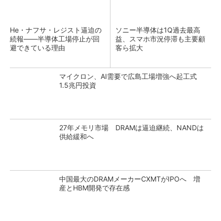
He・ナフサ・レジスト逼迫の
ソニー半導体は1Q過去最高
続報――半導体工場停止が回
益、スマホ市況停滞も主要顧
避できている理由
客ら拡大
マイクロン、AI需要で広島工場増強へ起工式
1.5兆円投資
27年メモリ市場 DRAMは逼迫継続、NANDは
供給緩和へ
中国最大のDRAMメーカーCXMTがIPOへ 増
産とHBM開発で存在感