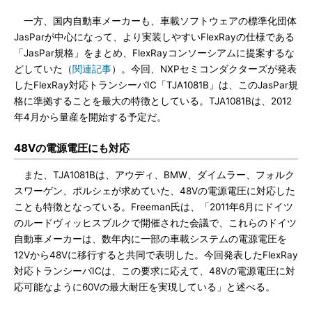
一方、国内自動車メーカーも、車載ソフトウェアの標準化団体
JasParが中心になって、より実装しやすいFlexRayの仕様である
「JasPar規格」をまとめ、FlexRayコンソーシアムに提案するな
どしていた（
関連記事
）。今回、NXPセミコンダクターズが発表
したFlexRay対応トランシーバIC「TJA1081B」は、このJasPar規
格に準拠することを最大の特徴としている。TJA1081Bは、2012
年4月から量産を開始する予定だ。
48Vの電源電圧にも対応
また、TJA1081Bは、アウディ、BMW、ダイムラー、フォルク
スワーゲン、ポルシェが求めていた、48Vの電源電圧に対応した
ことも特徴となっている。Freeman氏は、「2011年6月にドイツ
のルードヴィッヒスブルクで開催された会議で、これらのドイツ
自動車メーカーは、数年内に一部の車載システムの電源電圧を
12Vから48Vに移行すると共同で表明した。今回発表したFlexRay
対応トランシーバICは、この要求に応えて、48Vの電源電圧に対
応可能なように60Vの最大耐圧を実現している」と述べる。