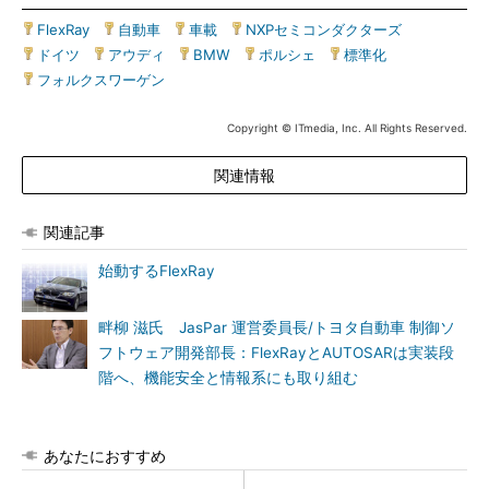
FlexRay
|
自動車
|
車載
|
NXPセミコンダクターズ
|
ドイツ
|
アウディ
|
BMW
|
ポルシェ
|
標準化
|
フォルクスワーゲン
Copyright © ITmedia, Inc. All Rights Reserved.
関連情報
関連記事
始動するFlexRay
畔柳 滋氏 JasPar 運営委員長/トヨタ自動車 制御ソ
フトウェア開発部長：FlexRayとAUTOSARは実装段
階へ、機能安全と情報系にも取り組む
あなたにおすすめ