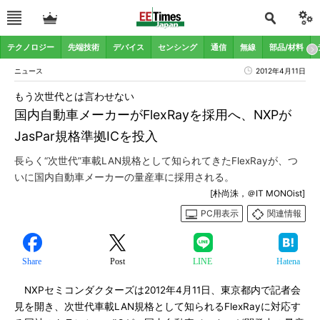
テクノロジー
先端技術
デバイス
センシング
通信
無線
部品/材料
ニュース
2012年4月11日
もう次世代とは言わせない
国内自動車メーカーがFlexRayを採用へ、NXPが
JasPar規格準拠ICを投入
長らく“次世代”車載LAN規格として知られてきたFlexRayが、つ
いに国内自動車メーカーの量産車に採用される。
[朴尚洙，＠IT MONOist]
PC用表示
関連情報
Share
Post
LINE
Hatena
NXPセミコンダクターズは2012年4月11日、東京都内で記者会
見を開き、次世代車載LAN規格として知られるFlexRayに対応す