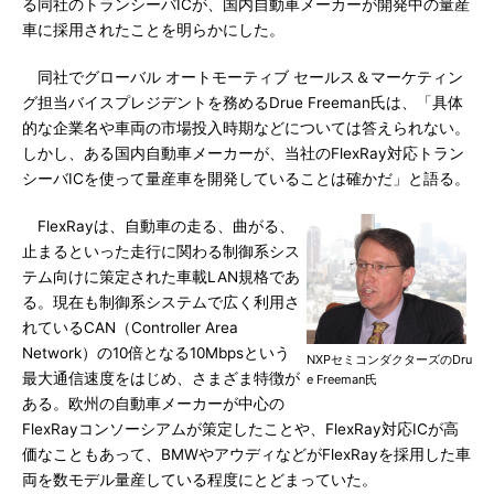
る同社のトランシーバICが、国内自動車メーカーが開発中の量産
車に採用されたことを明らかにした。
同社でグローバル オートモーティブ セールス＆マーケティン
グ担当バイスプレジデントを務めるDrue Freeman氏は、「具体
的な企業名や車両の市場投入時期などについては答えられない。
しかし、ある国内自動車メーカーが、当社のFlexRay対応トラン
シーバICを使って量産車を開発していることは確かだ」と語る。
FlexRayは、自動車の走る、曲がる、
止まるといった走行に関わる制御系シス
テム向けに策定された車載LAN規格であ
る。現在も制御系システムで広く利用さ
れているCAN（Controller Area
Network）の10倍となる10Mbpsという
NXPセミコンダクターズのDru
最大通信速度をはじめ、さまざま特徴が
e Freeman氏
ある。欧州の自動車メーカーが中心の
FlexRayコンソーシアムが策定したことや、FlexRay対応ICが高
価なこともあって、BMWやアウディなどがFlexRayを採用した車
両を数モデル量産している程度にとどまっていた。