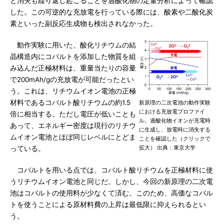
と消失も繰り返し起こることを過酸化物の定量分析によって確認
した。この可逆的な充放電を行っている際には、酸素や二酸化炭
素といった副反応生成物も検出されなかった。
動作実験に用いた、酸化リチウムの結
晶構造内にコバルトを添加した物質を組
み込んだ正極材料は、重量当たりの容量
で200mAh/gの充放電が可能だったとい
う。これは、リチウムイオン電池の正極
材料であるコバルト酸リチウムの約1.5
新原理の二次電池の動作実験
における充放電プロファイ
倍に相当する。ただし電圧が低いことも
ル。過酸化物イオンが充電時
あって、エネルギー密度は現行のリチウ
に生成し、放電時に消失する
ムイオン電池とほぼ同じレベルにとどま
ことを確認した（クリックで
拡大） 出典：東京大学
っている。
コバルトを用いる点では、コバルト酸リチウムを正極材料に使
うリチウムイオン電池と同じだ。しかし、今回の新原理の二次電
池はコバルトの使用料が少なくて済む。このため、高価なコバル
トを使うことによる原材料費の上昇は最低限に抑えられるとい
う。