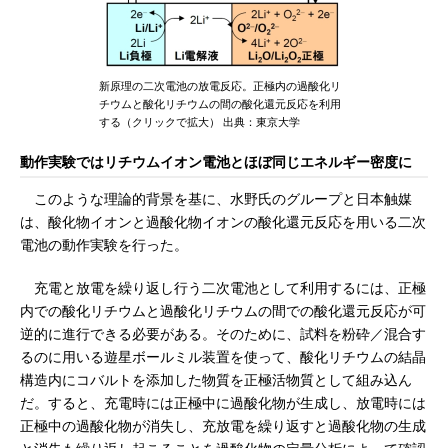
新原理の二次電池の放電反応。正極内の過酸化リ
チウムと酸化リチウムの間の酸化還元反応を利用
する（クリックで拡大） 出典：東京大学
動作実験ではリチウムイオン電池とほぼ同じエネルギー密度に
このような理論的背景を基に、水野氏のグループと日本触媒
は、酸化物イオンと過酸化物イオンの酸化還元反応を用いる二次
電池の動作実験を行った。
充電と放電を繰り返し行う二次電池として利用するには、正極
内での酸化リチウムと過酸化リチウムの間での酸化還元反応が可
逆的に進行できる必要がある。そのために、試料を粉砕／混合す
るのに用いる遊星ボールミル装置を使って、酸化リチウムの結晶
構造内にコバルトを添加した物質を正極活物質として組み込ん
だ。すると、充電時には正極中に過酸化物が生成し、放電時には
正極中の過酸化物が消失し、充放電を繰り返すと過酸化物の生成