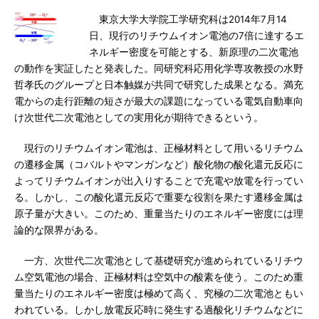
東京大学大学院工学研究科は2014年7月14
日、現行のリチウムイオン電池の7倍に達するエ
ネルギー密度を可能とする、新原理の二次電池
の動作を実証したと発表した。同研究科応用化学専攻教授の水野
哲孝氏のグループと日本触媒が共同で研究した成果となる。満充
電からの走行距離の短さが最大の課題になっている電気自動車向
け次世代二次電池としての実用化が期待できるという。
現行のリチウムイオン電池は、正極材料として用いるリチウム
の遷移金属（コバルトやマンガンなど）酸化物の酸化還元反応に
よってリチウムイオンが出入りすることで充電や放電を行ってい
る。しかし、この酸化還元反応で重要な役割を果たす遷移金属は
原子量が大きい。このため、重量当たりのエネルギー密度には理
論的な限界がある。
一方、次世代二次電池として基礎研究が進められているリチウ
ム空気電池の場合、正極材料は空気中の酸素を使う。このため重
量当たりのエネルギー密度は極めて高く、究極の二次電池ともい
われている。しかし放電反応時に発生する過酸化リチウムなどに