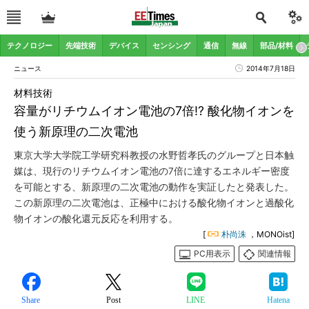
テクノロジー
先端技術
デバイス
センシング
通信
無線
部品/材料
ニュース
2014年7月18日
材料技術
容量がリチウムイオン電池の7倍!? 酸化物イオンを
使う新原理の二次電池
東京大学大学院工学研究科教授の水野哲孝氏のグループと日本触
媒は、現行のリチウムイオン電池の7倍に達するエネルギー密度
を可能とする、新原理の二次電池の動作を実証したと発表した。
この新原理の二次電池は、正極中における酸化物イオンと過酸化
物イオンの酸化還元反応を利用する。
[
朴尚洙
，MONOist]
PC用表示
関連情報
Share
Post
LINE
Hatena