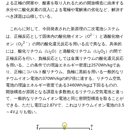
よる正極の閉塞や、酸素を取り入れるための開放構造に由来する
水分や二酸化炭素の混入による電極や電解液の劣化など、解決す
べき課題は山積している。
これらに対して、今回発表された新原理の二次電池システム
2－
は、正極反応として固体内の酸化物イオン（O
）と過酸化物イ
2－
オン（O
）の間の酸化還元反応を用いる点で異なる。具体的
2
には、酸化リチウム（Li
O）と過酸化リチウム（Li
O
）の間で
2
2
2
正極反応を行い、負極反応としては金属リチウムの酸化還元反応
を用いる。この条件での理論エネルギー密度は2570Wh/kgであ
り、正極にコバルト酸リチウム、負極に黒鉛を用いる一般的なリ
チウムイオン電池の370Wh/kgの約7倍に達する。リチウム空気
電池の理論エネルギー密度である3460Wh/kgは下回るものの、
開放構造が原因となる課題を多数抱えるリチウム空気電池と違っ
て、一般的なリチウムイオン電池と同じ密閉型構造を取ることが
できる。ただし電圧は2.87Vで、これはリチウムイオン電池の3.5
～4Vよりも低い。