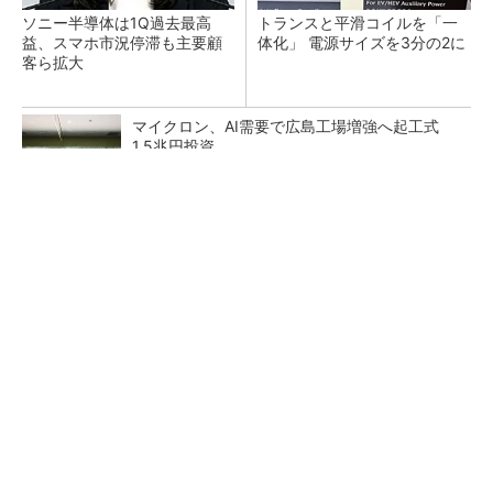
ソニー半導体は1Q過去最高
トランスと平滑コイルを「一
益、スマホ市況停滞も主要顧
体化」 電源サイズを3分の2に
客ら拡大
マイクロン、AI需要で広島工場増強へ起工式
1.5兆円投資
He・ナフサ・レジスト逼迫の続報――半導体工
場停止が回避できている理由
中国最大のDRAMメーカーCXMTがIPOへ 増
産とHBM開発で存在感