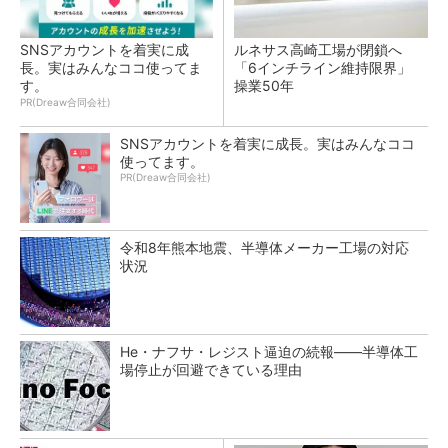
SNSアカウントを着実に成
ルネサス高崎工場が閉鎖へ
長。実はみんなココ使ってま
「6インチライン維持限界」
す。
操業50年
PR(Dreaw合同会社)
SNSアカウントを着実に成長。実はみんなココ
使ってます。
PR(Dreaw合同会社)
令和8年熊本地震、半導体メーカー工場の対応
状況
He・ナフサ・レジスト逼迫の続報――半導体工
場停止が回避できている理由