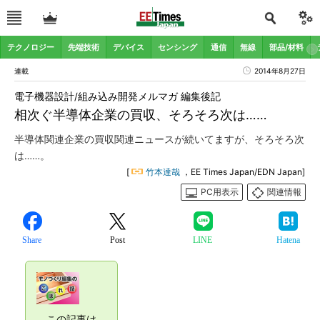
テクノロジー
先端技術
デバイス
センシング
通信
無線
部品/材料
連載
2014年8月27日
電子機器設計/組み込み開発メルマガ 編集後記
相次ぐ半導体企業の買収、そろそろ次は……
半導体関連企業の買収関連ニュースが続いてますが、そろそろ次
は……。
[
竹本達哉
，EE Times Japan/EDN Japan]
PC用表示
関連情報
Share
Post
LINE
Hatena
この記事は、