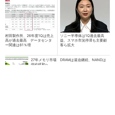
村田製作所、26年度1Qは売上
ソニー半導体は1Q過去最高
高が過去最高 データセンタ
益、スマホ市況停滞も主要顧
ー関連は81％増
客ら拡大
27年メモリ市場 DRAMは逼迫継続、NANDは
供給緩和へ
マイクロン、AI需要で広島工場増強へ起工式
1.5兆円投資
ルネサス、26年2Qは増収増益 データセンタ