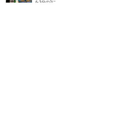
を3分の2に
ソニー半導体は1Q過去最高益、スマホ市況停滞
も主要顧客ら拡大
日本を資源大国へ 埋蔵量だけじゃない、南鳥
島レアアース泥の価値
三菱電機、第5世代SiC MOSF
マイクロン、AI需要で広島工