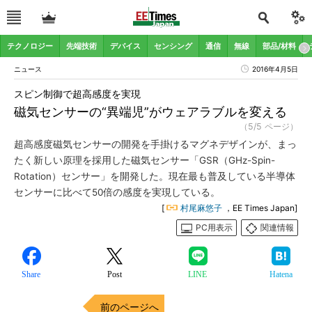
テクノロジー
先端技術
デバイス
センシング
通信
無線
部品/材料
ニュース
2016年4月5日
スピン制御で超高感度を実現
磁気センサーの“異端児”がウェアラブルを変える
（5/5 ページ）
超高感度磁気センサーの開発を手掛けるマグネデザインが、まっ
たく新しい原理を採用した磁気センサー「GSR（GHz-Spin-
Rotation）センサー」を開発した。現在最も普及している半導体
センサーに比べて50倍の感度を実現している。
[
村尾麻悠子
，EE Times Japan]
PC用表示
関連情報
Share
Post
LINE
Hatena
前のページへ