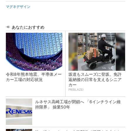
マグネデザイン
あなたにおすすめ
令和8年熊本地震、半導体メー
坂道もスムーズに登坂。免許
カー工場の対応状況
返納後の日常を支えるシニア
カー
PR(BLAZE)
ルネサス高崎工場が閉鎖へ 「6インチライン維
持限界」 操業50年