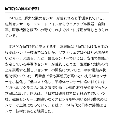
IoT時代の日本の役割
IoTでは、膨大な数のセンサーが使われると予測されている。
磁気センサーも、スマートフォンからウェアラブル機器、自動
車、医療機器と幅広い分野でこれまで以上に採用が進むとみられ
ている。
本格的なIoT時代に突入する中、本蔵氏は「IoTにおける日本の
役割はセンサー技術ではないか。ソフトウェアはやはり米国が強
いだろう」と語る。ただ、磁気センサーでいえば、安価で性能が
安定している半導体センサーが普及したまま、飛躍的な性能の向
上を実現する新しいセンサーの開発については、やや“足踏み状
態”が続いていた。現時点で最も高感度が高いといえるMIセンサ
ーを小型化して低コスト化し、半導体センサーに追い付くには、
ギガヘルツクラスのパルス電流や新しい磁性材料が必要だったと
本蔵氏は話す。同氏は、「日本は磁性材料にも極めて強い。今
後、磁気センサーは間違いなくスピン制御を用いる第3世代のセ
ンサーが主流になっていく」と続け、IoT時代の日本の勝機はセ
ンサー技術にあると強調した。