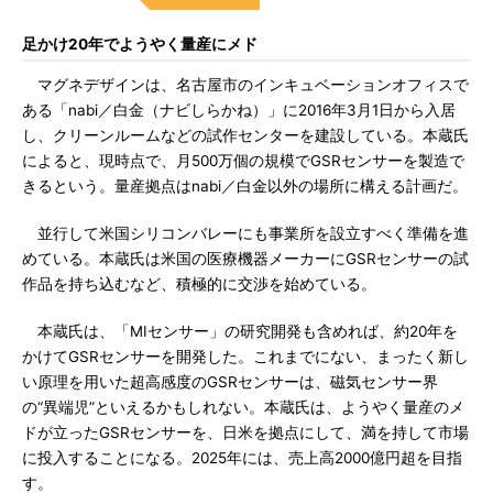
足かけ20年でようやく量産にメド
マグネデザインは、名古屋市のインキュベーションオフィスで
ある「nabi／白金（ナビしらかね）」に2016年3月1日から入居
し、クリーンルームなどの試作センターを建設している。本蔵氏
によると、現時点で、月500万個の規模でGSRセンサーを製造で
きるという。量産拠点はnabi／白金以外の場所に構える計画だ。
並行して米国シリコンバレーにも事業所を設立すべく準備を進
めている。本蔵氏は米国の医療機器メーカーにGSRセンサーの試
作品を持ち込むなど、積極的に交渉を始めている。
本蔵氏は、「MIセンサー」の研究開発も含めれば、約20年を
かけてGSRセンサーを開発した。これまでにない、まったく新し
い原理を用いた超高感度のGSRセンサーは、磁気センサー界
の“異端児”といえるかもしれない。本蔵氏は、ようやく量産のメ
ドが立ったGSRセンサーを、日米を拠点にして、満を持して市場
に投入することになる。2025年には、売上高2000億円超を目指
す。