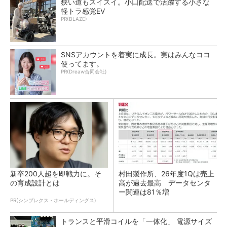
狭い道もスイスイ。小口配送で活躍する小さな
軽トラ感覚EV
PR(BLAZE)
SNSアカウントを着実に成長。実はみんなココ
使ってます。
PR(Dreaw合同会社)
新卒200人超を即戦力に。そ
村田製作所、26年度1Qは売上
の育成設計とは
高が過去最高 データセンタ
ー関連は81％増
PR(シンプレクス・ホールディングス)
トランスと平滑コイルを「一体化」 電源サイズ