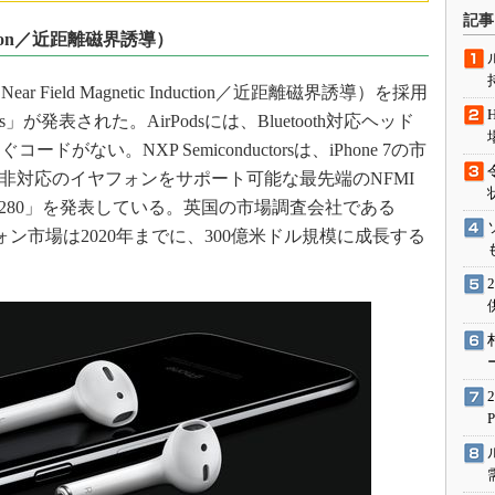
術を知る
記事
nduction／近距離磁界誘導）
エンジニア”が仕掛けた社内
念の180日
r Field Magnetic Induction／近距離磁界誘導）を採用
ションは日本を救うのか
が発表された。AirPodsには、Bluetooth対応ヘッド
IoT通信
ない。NXP Semiconductorsは、iPhone 7の市
ナリスト「未来展望」
oth非対応のイヤフォンをサポート可能な最先端のNFMI
愛されないエンジニア」の
）「NxH2280」を発表している。英国の市場調査会社である
行動論
、イヤフォン市場は2020年までに、300億米ドル規模に成長する