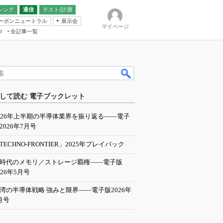
シング
通信
テスト/計測
ーボンニュートラル
展示会
マイページ
全記事一覧
l
ンピューティング
して読む 電子ブックレット
IER
026年上半期の半導体業界を振り返る――電子
2026年7月号
TECHNO-FRONTIER」2025年プレイバック
I時代のメモリ／ストレージ覇権――電子版
026年5月号
湾の半導体戦略 強みと限界――電子版2026年
月号