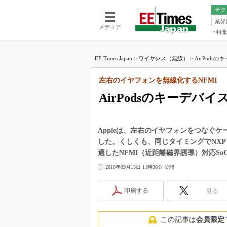
テク
業界
電池／エネル
ア
メディア
特
メ
福田昭の
LS
EE Times Japan
>
ワイヤレス（無線）
>
AirPodsの
福田昭の
マ
湯之上隆
左右のイヤフォンを無線化するNFMI
FP
大山聡の
AirPodsのキーデバイ
大原雄介
ック
リタイア
Appleは、左右のイヤフォンをつなぐケ
学漂流記
した。くしくも、同じタイミングでNXP S
適したNFMI（近距離磁界誘導）対応S
世界を「
2016年09月13日 11時30分 公開
踊るバズワ
Buzzwo
印刷する
見る
この10
で起こる
製品分解
この記事は
会員限定