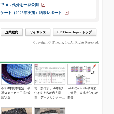
axまで10世代分を一挙公開
ケート（2025年実施）結果レポート
企業動向
ワイヤレス
EE Times Japan トップ
Copyright © ITmedia, Inc. All Rights Reserved.
令和8年熊本地震、半
村田製作所、26年度1
Wi-Fiの2.4GHz帯電波
導体メーカー工場の対
Qは売上高が過去最
で発電、東北大学らが
応状況
高 データセンター関
開発
連は81％増