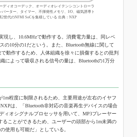
、DSP、オーディオコーデック、オーディオレイテンシコントローラ
バーター、タイマー、不揮発性メモリ、I/O、磁気誘導ト
世代のNFMI SoCを集積している 出典：NXP
実現し、10.6MHzで動作する。消費電力量は、同レベ
イスの10分の1だという。また、Bluetooth無線に関して
波数で動作するため、人体組織を徐々に損傷するとの批判
織によって吸収される信号の量は、Bluetoothの1万分
が1m程度に制限されるため、主要用途が左右のイヤフ
Pは、「Bluetooth非対応の音楽再生デバイスの場合
P、オーディオシグナルプロセッサを用いて、MP3プレーヤー
することができるため、ユーザーの頭部から1m未満の
での使用も可能だ」としている。