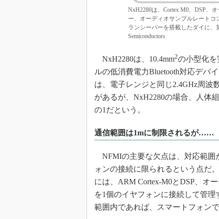
NxH2280は、Cortex M0
ー、オーディオサンプルレートコン
ランシーバーを搭載したダイに、第2
Semiconductors
2
NxH2280は、10.4mm
の小型化を
ルの低消費電力Bluetooth対応デバ
は、電子レンジと同じ2.4GHz周
があるが、NxH2280の場合、人体組
の1だという。
通信範囲は1mに制限されるが……
NFMIの主要な欠点は、対応範囲
ォンの接続に限られるという点だ。NX
には、ARM Cortex-M0とDS
を1個のイヤフォンに接続して管理
範囲内であれば、スマートフォン