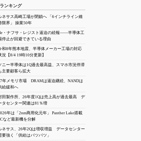
ランキング
ルネサス高崎工場が閉鎖へ 「6インチライン維
持限界」 操業50年
He・ナフサ・レジスト逼迫の続報――半導体工
場停止が回避できている理由
令和8年熊本地震、半導体メーカー工場の対応
状況【8/4 19時10分更新】
ソニー半導体は1Q過去最高益、スマホ市況停滞
も主要顧客ら拡大
27年メモリ市場 DRAMは逼迫継続、NANDは
供給緩和へ
村田製作所、26年度1Qは売上高が過去最高 デ
ータセンター関連は81％増
2026年は「2nm商用化元年」 Panther Lake搭載
PCなど最新機を分解
ルネサス、26年2Qは増収増益 データセンター
需要強く「供給はパツパツ」