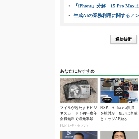
「iPhone」分解 15 Pro M
生成AIの業務利用に関するアン
通信技術
あなたにおすすめ
マイルが超たまるビジ
NXP、Ambarella買収
ネスカード！初年度年
を検討か 狙いは車載
会費無料で還元率最大
とエッジAI強化
1.125%
PR(クレディセゾン)