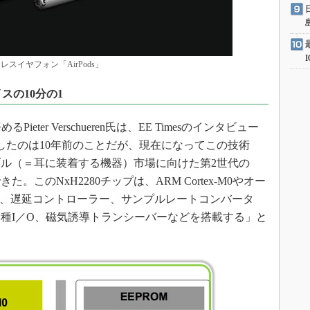
レスイヤフォン「AirPods」
イスの10分の1
ter Verschueren氏は、EE Timesのインタビュー
発したのは10年前のことだが、現在になってこの技術
ル（＝耳に装着する機器）市場に向けた第2世代の
た。このNxH2280チップは、ARM Cortex-M0やオー
ク、遅延コントローラー、サンプルレートコンバータ
種I／O、磁気誘導トランシーバーなどを搭載する」と