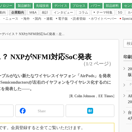
ノロジー
製品解剖
先端技術
デバイス
プロセス
パワー
部品材料
セン
動向
企業動向
統計
インタビュー
コラム
テーマ特集
カ
M&A
5G
ギー
ナログ
無線
集
ニュース
海外
国内
連載
電子版
読者登録
ホワイトペーパー
Specia
フィジカルAI
IoT・エッジコ
モリ
EXPO
Microchip情報
ストレージ通信
EE Times Japan×EDN Japan統合電
エッジAI
子版
I
SEMICON Japan
キーデバイス？ NXPがNFMI対応SoC発表：左...
デバイス通信
パワーエレクトロニクス
電子ブックレット
イコン
CEATEC
のナノフォーカス
半導体後工程
GA
EdgeTech＋
業界スコープ
ス？ NXPがNFMI対応SoC発表
読者調査（EE Times Research）
印刷
TECHNO-FRONT
のエレ・組み込みプレイバ
（1/2 ページ）
カーボンニュートラル
2
人とくるま展
版
IoT
直前エンジニアの社会人大
ーブルがない新たなワイヤレスイヤフォン「AirPods」を発表
emiconductorsが左右のイヤフォンをワイヤレス化するのに
電源設計（EDN Japan）
「
oCを発表した――。
数字」で回してみよう
エレクトロニクス入門（EDN
A
[
R. Colin Johnson
，
EE Times
]
Japan）
ード ～Behind the
2
rd
Share
年で起こったこと、次の10年
台
こと
4
で探るアジアの新トレンド
です。会員登録すると全てご覧いただけます。