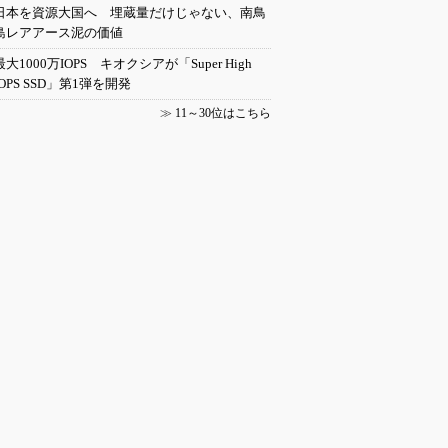
日本を資源大国へ 埋蔵量だけじゃない、南鳥
島レアアース泥の価値
最大1000万IOPS キオクシアが「Super High
IOPS SSD」第1弾を開発
≫
11～30位はこちら