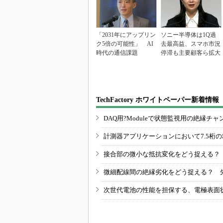
「2031年にアップリン
ソニー半導体は1Q過
ク5倍の可能性」 AI
去最高益、スマホ市況
時代の通信課題
停滞も主要顧客ら拡大
TechFactory ホワイトペーパー新着情報
DAQ用?Moduleで状態監視用の絶縁
計測器アプリケーションにおいて7.5桁
接合部の微小な抵抗変化をどう捉える？
微細配線間の絶縁劣化をどう捉える？ 
次世代電池の性能を担保する、電極表面