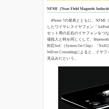
光伝送技
NFMI（Near Field Magnetic I
“異端児
改革、執
iPhone 7の発表とともに、NFMI（Nea
イノベー
したワイヤレスイヤフォン「AirPods」
JASA発
セット用の左右のイヤフォンをつなぐコードが
IHSア
場投入と時を同じくして、Blueto
「英語に
対応SoC（System On Chip
ための新
WiFore Consultingによると
見込みだという。