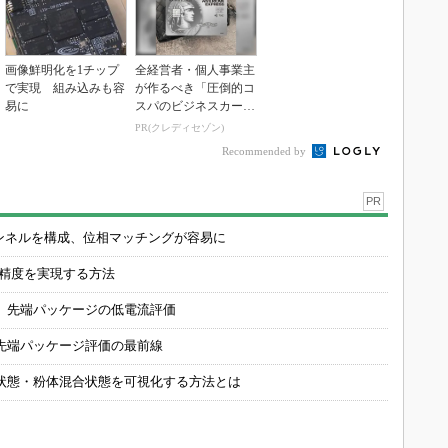
画像鮮明化を1チップ
全経営者・個人事業主
で実現 組み込みも容
が作るべき「圧倒的コ
易に
スパのビジネスカー
ド」
PR(クレディセゾン)
Recommended by
PR
チャンネルを構成、位相マッチングが容易に
の精度を実現する方法
 先端パッケージの低電流評価
先端パッケージ評価の最前線
状態・粉体混合状態を可視化する方法とは