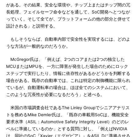
がある。その結果、安全な環境や、チップ上またはチップ間の冗
長処理、フェイルセーフ命令などを通して、SoC開発へとつなが
っていく。そして全てが、プラットフォームの他の部分と併せて
設計される」と説明する。
もしそうならば、自動車内部で安全性を実現するには、どのよ
うな方法が一般的なのだろうか。
McGregor氏は、「例えば、2つのコアまたは2つの独立した
MCUまたはMPUを、一方に障害が発生した場合のためにロック
ステップで実行したり、情報に依存性があるかどうかを判断する
場合がある。既存の自動車では、これは特定の制御機能に限られ
ているが、自動運転車の場合は、ほぼ全てのシステムにおいて、
このような冗長性が必要になるだろう」と述べる。
米国の市場調査会社であるThe Linley Groupでシニアアナリス
トを務めるMike Demler氏は、「既存の車載用SoCは、機能安全
要求水準（ASIL：Automotive Safety Integrity Level）のどのレ
ベルに準拠しているのか」とする質問に対し、「例えばNVIDIA
は、同社のSoC『Xavier（エグゼビア）』をASIL Dに準拠させる