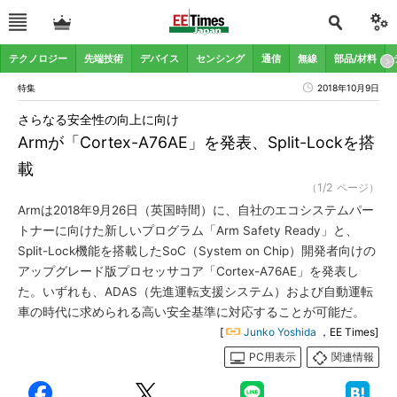
テクノロジー
先端技術
デバイス
センシング
通信
無線
部品/材料
特集
2018年10月9日
さらなる安全性の向上に向け
Armが「Cortex-A76AE」を発表、Split-Lockを搭
載
（1/2 ページ）
Armは2018年9月26日（英国時間）に、自社のエコシステムパー
トナーに向けた新しいプログラム「Arm Safety Ready」と、
Split-Lock機能を搭載したSoC（System on Chip）開発者向けの
アップグレード版プロセッサコア「Cortex-A76AE」を発表し
た。いずれも、ADAS（先進運転支援システム）および自動運転
車の時代に求められる高い安全基準に対応することが可能だ。
[
Junko Yoshida
，EE Times]
PC用表示
関連情報