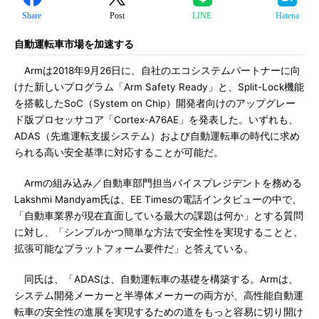
Share
Post
LINE
Hatena
自動運転車市場を加速する
Armは2018年9月26日に、自社のエコシステムパートナーに向
けた新しいプログラム「Arm Safety Ready」と、Split-Lock機能
を搭載したSoC（System on Chip）開発者向けのアップグレー
ド版プロセッサコア「Cortex-A76AE」を発表した。いずれも、
ADAS（先進運転支援システム）および自動運転車の時代に求め
られる高い安全基準に対応することが可能だ。
Armの組み込み／自動車部門担当バイスプレジデントを務める
Lakshmi Mandyam氏は、EE Timesの電話インタビューの中で、
「自動車業界が現在直面している最大の課題は何か」とする質問
に対し、「シンプルかつ簡単な方法で安全性を実現することと、
拡張可能なプラットフォーム要件だ」と答えている。
同氏は、「ADASは、自動運転車の基礎を構築する。Armは、
システム開発メーカーと半導体メーカーの両方が、高性能自動運
転車の安全性の進展を実現するための道をもっと容易に切り開け