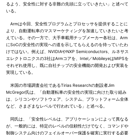
るよう、安全性に対する非難の先頭に立っていきたい」と述べて
いる。
Armは今回、安全性プログラムとプロセッサを提供することに
より、自動運転車のマスマーケティングを加速していきたいと考
えている。その一方で、大手車載用チップメーカー各社は、Arm
にSoCの安全性の実現への道を示してもらえるのを待っていたわ
けではない。例えば、NVIDIAやNXP Semiconductors、ルネサス
エレクトロニクスの3社はArmコアを、Intel／MobileyeはMIPSを
それぞれ使用し、既に自社チップの安全機能の開発および実装を
実現している。
米国の市場調査会社であるTirias Researchの創設者Jim
McGregor氏は、「自動運転車の安全性の実現に向けた取り組み
は、シリコンやソフトウェア、システム、プラットフォーム全体
など、さまざまなレベルで行われている」と述べる。
同氏は、「安全性レベルは、アプリケーションによって異なる
が、一般的には、特定のレベルの信頼性だけでなく、コマンドや
制御システム向けのフェイルオーバー保護を確実に実行する必要