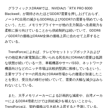
グラフィックスDRAMでは、NVIDIAの「RTX PRO 6000
Blackwell」が期待されたほどGDDR7需要を押し上げておらず、
ノートPC出荷の減少もGDDR6およびGDDR7の需要を弱めている
という。ただ、メモリサプライヤーが他の主力製品へ生産能力を
柔軟に振り向けていることから供給制約は続いていて、GDDR6
／GDDR7の価格はDRAM全体の価格上昇に合わせて上昇すると
みている。
TrendForceによれば、テレビやセットトップボックスおよび
その他従来の家電製品に用いられる民生向けDRAMの需要は低調
な状態が続いている一方、車載機器やサーバSSD、ネットワーク
機器向けなどのニッチ市場は比較的堅調に推移しているという。
主要サプライヤーの民生向けDRAM市場からの撤退が加速したこ
とを受け、受注先の移行が続いていて、需要の大幅な減少はみら
れないとしている。
また、大手メモリメーカーによる計画的な減産や、台湾メーカ
ーによるDDR4増産だけでは供給減少を補えないことから、
TrendForceは、契約価格は引き続き上昇すると予測している。