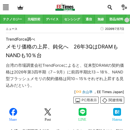
テクノロジー
先端技術
デバイス
センシング
通信
無線
部品/材料
ニュース
2026年7月7日
TrendForce調べ
メモリ価格の上昇、鈍化へ 26年3QはDRAMも
NANDも10％台
台湾の市場調査会社TrendForceによると、従来型DRAMの契約価
格は2026年第3四半期（7～9月）に前四半期比13～18％、NAND
型フラッシュメモリの契約価格は同10～15％それぞれ上昇する見
込みだという。
[
永山準
，EE Times Japan]
PC用表示
関連情報
Share
Post
LINE
Hatena