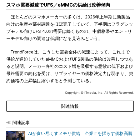
スマホ需要減速でUFS／eMMCの供給は改善傾向
ほとんどのスマホメーカーの多くは、2026年上半期に新製品
向けの生産や部材調達をほぼ完了していて、下半期はフラグシッ
プモデル向けUFS 4.0の需要は続くものの、中価格帯やエントリ
ーモデル向けの調達は低調になる見込みという。
TrendForceは、こうした需要全体の減速によって、これまで
供給が逼迫していたeMMCおよびUFS製品の供給は改善しつつあ
ると説明。メーカー各社のコスト増を吸収する意欲の低下および
最終需要の鈍化を受け、サプライヤーの価格決定力は弱まり、契
約価格の上昇幅は縮小すると予測している。
Copyright © ITmedia, Inc. All Rights Reserved.
関連情報
関連記事
AIが食い尽くすメモリ供給 企業ITを揺らす価格高騰