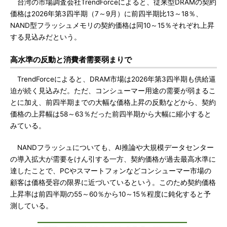
台湾の市場調査会社TrendForceによると、従来型DRAMの契約
価格は2026年第3四半期（7～9月）に前四半期比13～18％、
NAND型フラッシュメモリの契約価格は同10～15％それぞれ上昇
する見込みだという。
高水準の反動と消費者需要弱まりで
TrendForceによると、DRAM市場は2026年第3四半期も供給逼
迫が続く見込みだ。ただ、コンシューマー用途の需要が弱まるこ
とに加え、前四半期までの大幅な価格上昇の反動などから、契約
価格の上昇幅は58～63％だった前四半期から大幅に縮小すると
みている。
NANDフラッシュについても、AI推論や大規模データセンター
の導入拡大が需要をけん引する一方、契約価格が過去最高水準に
達したことで、PCやスマートフォンなどコンシューマー市場の
顧客は価格受容の限界に近づいているという。このため契約価格
上昇率は前四半期の55～60％から10～15％程度に鈍化すると予
測している。