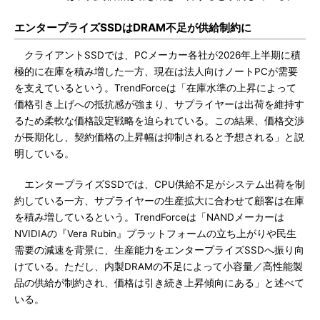
エンタープライズSSDはDRAM不足が供給制約に
クライアントSSDでは、PCメーカー各社が2026年上半期に積
極的に在庫を積み増した一方、現在は法人向けノートPCが需要
を支えているという。TrendForceは「在庫水準の上昇によって
価格引き上げへの抵抗感が強まり、サプライヤーは出荷を維持す
るため柔軟な価格設定戦略を迫られている。この結果、価格交渉
が長期化し、契約価格の上昇幅は抑制されると予想される」と説
明している。
エンタープライズSSDでは、CPU供給不足がシステム出荷を制
約している一方、サプライヤーの生産拡大に合わせて顧客は在庫
を積み増しているという。TrendForceは「NANDメーカーは
NVIDIAの『Vera Rubin』プラットフォームの立ち上がりや民生
需要の減速を背景に、生産能力をエンタープライズSSDへ振り向
けている。ただし、内製DRAMの不足によって小容量／高性能製
品の供給が制約され、価格は引き続き上昇傾向にある」と述べて
いる。