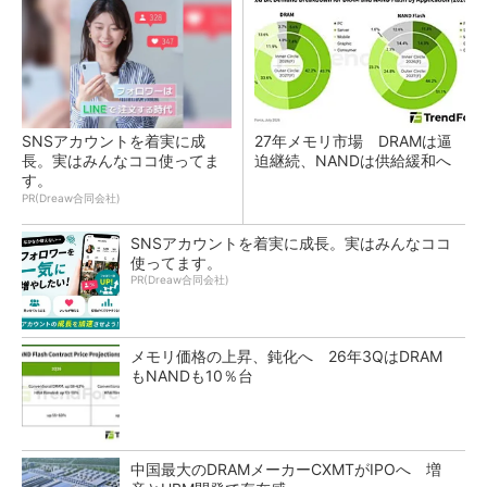
SNSアカウントを着実に成
27年メモリ市場 DRAMは逼
長。実はみんなココ使ってま
迫継続、NANDは供給緩和へ
す。
PR(Dreaw合同会社)
SNSアカウントを着実に成長。実はみんなココ
使ってます。
PR(Dreaw合同会社)
メモリ価格の上昇、鈍化へ 26年3QはDRAM
もNANDも10％台
中国最大のDRAMメーカーCXMTがIPOへ 増