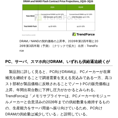
DRAM／NANDの契約価格の上昇率。2026年第2四半期と20
26年第3四半期（予測）［クリックで拡大］ 出所：TrendFo
rce
PC、サーバ、スマホ向けDRAM、いずれも供給逼迫続くが
製品別に詳しく見ると、PC向けDRAMは、PCメーカーが在庫
補充を継続することで調達需要を支える見込みである一方、高コ
スト部材が製品価格に反映されることでノートPCの販売価格は
上昇。年間出荷台数に下押し圧力がかかるとみられる。
TrendForceは「メモリサプライヤーは、PCメーカーやモジュー
ルメーカーと合意済みの2026年までの供給数量を維持するもの
の、生産能力をサーバ用途へ振り向けているため、PC向け
DRAMの供給量は減少している」と説明している。