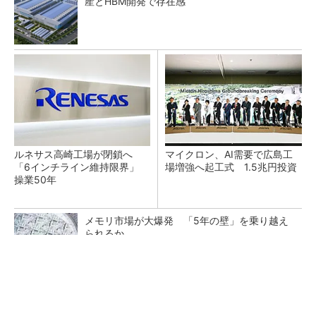
産とHBM開発で存在感
ルネサス高崎工場が閉鎖へ
マイクロン、AI需要で広島工
「6インチライン維持限界」
場増強へ起工式 1.5兆円投資
操業50年
メモリ市場が大爆発 「5年の壁」を乗り越え
られるか
He・ナフサ・レジスト逼迫の続報――半導体工
場停止が回避できている理由