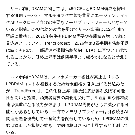
サーバ向けDRAMに関しては、x86 CPUとRDIMM構成を採用
する汎用サーバが、マルチタスク性能を背景にエージェンティッ
クAIワークロード向けの主要なメモリプラットフォームとなって
いると指摘。CPU供給の改善を受けてサーバ出荷は2027年まで
堅調に推移し、2026年後半もRDIMM需要や在庫積み増しが続く
見込みとしている。TrendForceは、2026年第3四半期も供給不足
は続くものの、一部調達が長期供給契約（LTA）に基づいて行わ
れることから、価格上昇率は前四半期より緩やかになると予測し
ている。
スマホ向けDRAMは、スマホメーカー各社が高止まりする
LPDRAMコストを相殺するため端末価格を引き上げる見込みだ
が、TrendForceは、この価格上昇は販売に悪影響を及ぼす可能
性が高いと指摘。消費者需要の鈍化を受けて、生産計画や部材調
達は慎重になる傾向が強まり、LPDRAM需要がさらに減少する可
能性があるとしている。一方でメモリサプライヤーは引き続きAI
関連用途を優先して生産能力を配分しているため、LPDRAMの供
給は逼迫した状態が続き、契約価格はさらに上昇すると予測して
いる。