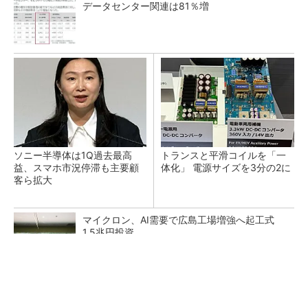
データセンター関連は81％増
ソニー半導体は1Q過去最高
トランスと平滑コイルを「一
益、スマホ市況停滞も主要顧
体化」 電源サイズを3分の2に
客ら拡大
マイクロン、AI需要で広島工場増強へ起工式
1.5兆円投資
He・ナフサ・レジスト逼迫の続報――半導体工
場停止が回避できている理由