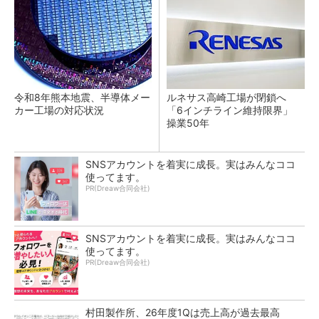
令和8年熊本地震、半導体メー
ルネサス高崎工場が閉鎖へ
カー工場の対応状況
「6インチライン維持限界」
操業50年
SNSアカウントを着実に成長。実はみんなココ
使ってます。
PR(Dreaw合同会社)
SNSアカウントを着実に成長。実はみんなココ
使ってます。
PR(Dreaw合同会社)
村田製作所、26年度1Qは売上高が過去最高