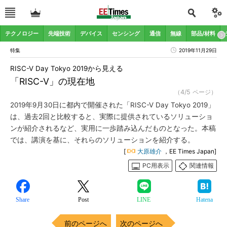
テクノロジー
先端技術
デバイス
センシング
通信
無線
部品/材料
特集
2019年11月29日
RISC-V Day Tokyo 2019から見える
「RISC-V」の現在地
（4/5 ページ）
2019年9月30日に都内で開催された「RISC-V Day Tokyo 2019」
は、過去2回と比較すると、実際に提供されているソリューショ
ンが紹介されるなど、実用に一歩踏み込んだものとなった。本稿
では、講演を基に、それらのソリューションを紹介する。
[
大原雄介
，EE Times Japan]
PC用表示
関連情報
Share
Post
LINE
Hatena
前のページへ
次のページへ