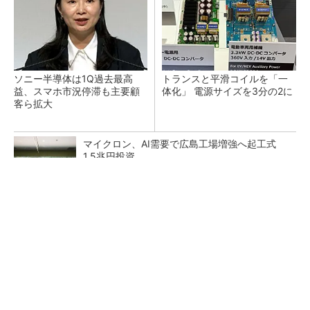
ソニー半導体は1Q過去最高
トランスと平滑コイルを「一
益、スマホ市況停滞も主要顧
体化」 電源サイズを3分の2に
客ら拡大
マイクロン、AI需要で広島工場増強へ起工式
1.5兆円投資
He・ナフサ・レジスト逼迫の続報――半導体工
場停止が回避できている理由
中国最大のDRAMメーカーCXMTがIPOへ 増
産とHBM開発で存在感