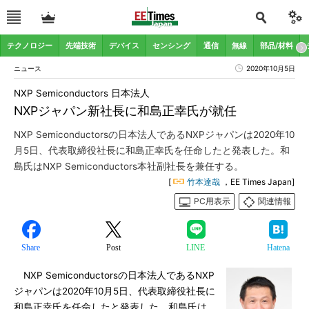
テクノロジー
先端技術
デバイス
センシング
通信
無線
部品/材料
ニュース
2020年10月5日
NXP Semiconductors 日本法人
NXPジャパン新社長に和島正幸氏が就任
NXP Semiconductorsの日本法人であるNXPジャパンは2020年10
月5日、代表取締役社長に和島正幸氏を任命したと発表した。和
島氏はNXP Semiconductors本社副社長を兼任する。
[
竹本達哉
，EE Times Japan]
PC用表示
関連情報
Share
Post
LINE
Hatena
NXP Semiconductorsの日本法人であるNXP
ジャパンは2020年10月5日、代表取締役社長に
和島正幸氏を任命したと発表した。和島氏は