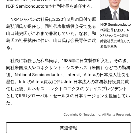
NXP Semiconductors本社副社長を兼任する。
NXPジャパンの社長は2020年3月31日付で原
NXP Semiconducto
島弘明氏が退任し、同社代表取締役会長である
rs副社長および、N
山口純史氏がこれまで兼務していた。なお、和
XPジャパン代表取
島氏の社長就任に伴い、山口氏は会長専任に戻
締役社長に就任した
和島正幸氏
る。
社長に就任した和島氏は、1985年に日立製作所入社。その後、
同社米国法人やコネクサント・システムズ（米国）などでの勤務
後、National Semiconductor、Intersil、Alteraの日本法人社長を
歴任。IntelのAltera買収に伴いIntel日本法人の常務執行役員に就
任した後、ルネサス エレクトロニクスのヴァイスプレジデント
としてIIBUグローバル・セールスの日本リージョンを担当してい
た。
Copyright © ITmedia, Inc. All Rights Reserved.
関連情報