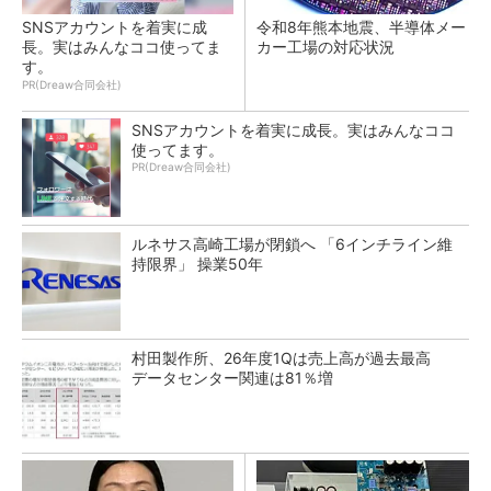
SNSアカウントを着実に成
令和8年熊本地震、半導体メー
長。実はみんなココ使ってま
カー工場の対応状況
す。
PR(Dreaw合同会社)
SNSアカウントを着実に成長。実はみんなココ
使ってます。
PR(Dreaw合同会社)
ルネサス高崎工場が閉鎖へ 「6インチライン維
持限界」 操業50年
村田製作所、26年度1Qは売上高が過去最高
データセンター関連は81％増