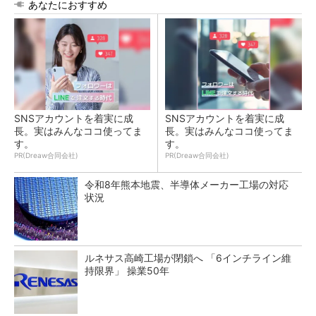
あなたにおすすめ
SNSアカウントを着実に成
SNSアカウントを着実に成
長。実はみんなココ使ってま
長。実はみんなココ使ってま
す。
す。
PR(Dreaw合同会社)
PR(Dreaw合同会社)
令和8年熊本地震、半導体メーカー工場の対応
状況
ルネサス高崎工場が閉鎖へ 「6インチライン維
持限界」 操業50年