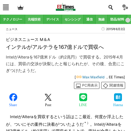
テクノロジー
先端技術
デバイス
センシング
通信
無線
部品/材料
ニュース
2015年6月2日
ビジネスニュース M＆A
インテルがアルテラを167億ドルで買収へ
IntelがAlteraを167億米ドル（約2兆円）で買収する。2015年4月
には、買収の交渉が決裂したと報じられたが、その後、合意にこ
ぎつけたようだ。
[
Max Maxfield
，EE Times]
PC用表示
関連情報
Share
Post
LINE
Hatena
IntelがAlteraを買収するという話はここ最近、何度か浮上した
＊）
が、ついにその案件に決着がついたようだ
。IntelがAlteraを
167億米ドル（約2兆円）で買収することで、両社が合意したとい