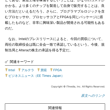
かかる。より多くのチップを製造して自身で販売することは、良
い方法だといえるだろう。さらに、プログラマブルロジックを含
むプロセッサや、プロセッサコアとFPGAを同じパッケージに搭
載したものなど、非常に興味深い製品が開発される可能性もある
のだ。
なお、Intelのプレスリリースによると、今回の買収について、
両社の取締役会は既に全会一致で承認しているという。今後、規
制当局とAlteraの株主の承認を得る予定だ。
関連キーワード
Intel
|
アルテラ
|
買収
|
FPGA
|
ビジネスニュース（EE Times Japan）
Copyright © ITmedia, Inc. All Rights Reserved.
原文へのリンク
関連情報