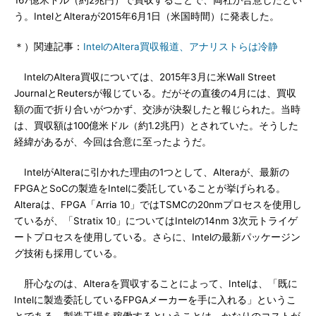
う。IntelとAlteraが2015年6月1日（米国時間）に発表した。
＊）関連記事：
IntelのAltera買収報道、アナリストらは冷静
IntelのAltera買収については、2015年3月に米Wall Street
JournalとReutersが報じている。だがその直後の4月には、買収
額の面で折り合いがつかず、交渉が決裂したと報じられた。当時
は、買収額は100億米ドル（約1.2兆円）とされていた。そうした
経緯があるが、今回は合意に至ったようだ。
IntelがAlteraに引かれた理由の1つとして、Alteraが、最新の
FPGAとSoCの製造をIntelに委託していることが挙げられる。
Alteraは、FPGA「Arria 10」ではTSMCの20nmプロセスを使用し
ているが、「Stratix 10」についてはIntelの14nm 3次元トライゲ
ートプロセスを使用している。さらに、Intelの最新パッケージン
グ技術も採用している。
肝心なのは、Alteraを買収することによって、Intelは、「既に
Intelに製造委託しているFPGAメーカーを手に入れる」というこ
とである。製造工場を稼働するということは、かなりのコストが