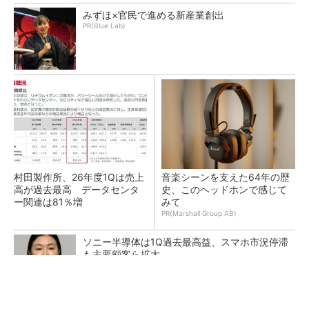
みずほ×官民で進める新産業創出
PR(Blue Lab)
村田製作所、26年度1Qは売上
音楽シーンを支えた64年の歴
高が過去最高 データセンタ
史、このヘッドホンで感じて
ー関連は81％増
みて
PR(Marshall Group AB)
ソニー半導体は1Q過去最高益、スマホ市況停滞
も主要顧客ら拡大