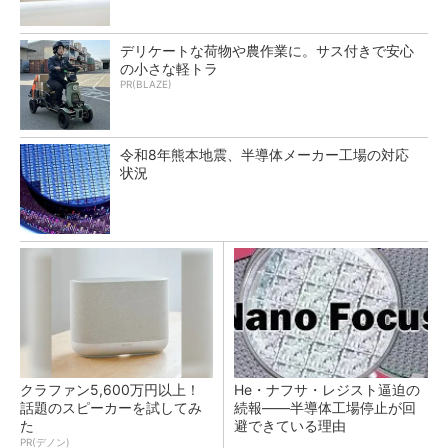
デリケートな荷物や農作業に。サス付きで安心
の小さな軽トラ
PR(BLAZE)
令和8年熊本地震、半導体メーカー工場の対応
状況
クラファン5,600万円以上！
He・ナフサ・レジスト逼迫の
話題のスピーカーを試してみ
続報――半導体工場停止が回
た
避できている理由
PR(デノン)