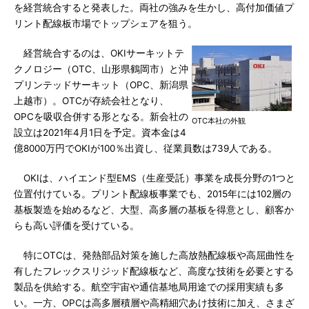
を経営統合すると発表した。両社の強みを生かし、高付加価値プ
リント配線板市場でトップシェアを狙う。
経営統合するのは、OKIサーキットテ
クノロジー（OTC、山形県鶴岡市）と沖
プリンテッドサーキット（OPC、新潟県
上越市）。OTCが存続会社となり、
OPCを吸収合併する形となる。新会社の
OTC本社の外観
設立は2021年4月1日を予定。資本金は4
億8000万円でOKIが100％出資し、従業員数は739人である。
OKIは、ハイエンド型EMS（生産受託）事業を成長分野の1つと
位置付けている。プリント配線板事業でも、2015年には102層の
基板製造を始めるなど、大型、高多層の基板を得意とし、顧客か
らも高い評価を受けている。
特にOTCは、発熱部品対策を施した高放熱配線板や高屈曲性を
有したフレックスリジッド配線板など、高度な技術を必要とする
製品を供給する。航空宇宙や通信基地局用途での採用実績も多
い。一方、OPCは高多層積層や高精細穴あけ技術に加え、さまざ