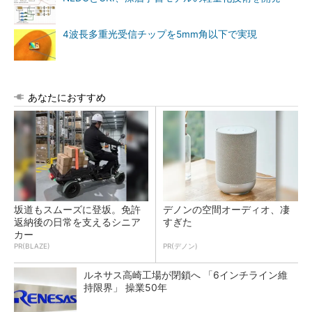
4波長多重光受信チップを5mm角以下で実現
あなたにおすすめ
坂道もスムーズに登坂。免許
デノンの空間オーディオ、凄
返納後の日常を支えるシニア
すぎた
カー
PR(BLAZE)
PR(デノン)
ルネサス高崎工場が閉鎖へ 「6インチライン維
持限界」 操業50年