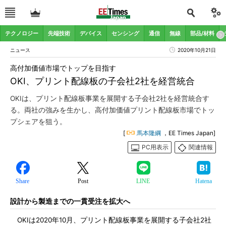
テクノロジー
先端技術
デバイス
センシング
通信
無線
部品/材料
ニュース
2020年10月21日
高付加価値市場でトップを目指す
OKI、プリント配線板の子会社2社を経営統合
OKIは、プリント配線板事業を展開する子会社2社を経営統合す
る。両社の強みを生かし、高付加価値プリント配線板市場でトッ
プシェアを狙う。
[
馬本隆綱
，EE Times Japan]
PC用表示
関連情報
Share
Post
LINE
Hatena
設計から製造までの一貫受注を拡大へ
OKIは2020年10月、プリント配線板事業を展開する子会社2社