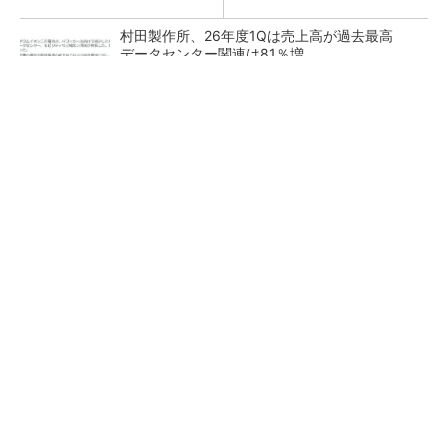
村田製作所、26年度1Qは売上高が過去最高
データセンター関連は81％増
ソニー半導体は1Q過去最高益、スマホ市況停滞
も主要顧客ら拡大
27年メモリ市場 DRAMは逼迫継続、NANDは
供給緩和へ