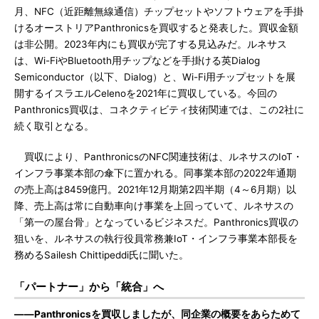
月、NFC（近距離無線通信）チップセットやソフトウェアを手掛
けるオーストリアPanthronicsを買収すると発表した。買収金額
は非公開。2023年内にも買収が完了する見込みだ。ルネサス
は、Wi-FiやBluetooth用チップなどを手掛ける英Dialog
Semiconductor（以下、Dialog）と、Wi-Fi用チップセットを展
開するイスラエルCelenoを2021年に買収している。今回の
Panthronics買収は、コネクティビティ技術関連では、この2社に
続く取引となる。
買収により、PanthronicsのNFC関連技術は、ルネサスのIoT・
インフラ事業本部の傘下に置かれる。同事業本部の2022年通期
の売上高は8459億円。2021年12月期第2四半期（4～6月期）以
降、売上高は常に自動車向け事業を上回っていて、ルネサスの
「第一の屋台骨」となっているビジネスだ。Panthronics買収の
狙いを、ルネサスの執行役員常務兼IoT・インフラ事業本部長を
務めるSailesh Chittipeddi氏に聞いた。
「パートナー」から「統合」へ
――Panthronicsを買収しましたが、同企業の概要をあらためて