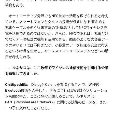
場合もある。
オートモーティブ分野でもNFC技術の活用を広げられると考え
ている。スマートフォンとクルマの接続が必要になる用途では、
充電ケーブルを使う従来方法の“対抗馬”としてNFCワイヤレス充
電を活用できるのではないか。さらに、NFCであれば、充電だけ
でなくデータ転送の機能も活用できる。動画のような大容量デー
タのやりとりには不向きだが、小容量のデータ転送を安全に行え
るという特長を生かし、キーレスエントリーシステムなどへの活
用が考えられる。
――ルネサスは、ここ数年でワイヤレス通信技術を手掛ける企業
を買収してきました。
Chittipeddi氏
DialogとCelenoを買収することで、Wi-Fiや
Bluetooth技術を入手した。さらに当社はUWB対応ソリューショ
ンも開発中だ。ここにNFCが加わることで、ルネサスは、
PAN（Personal Area Network）に関わる技術のピースを、また
一つ手に入れたことになる。