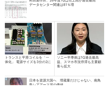
村田製作所、26年度1Qは売上高が過去最高
データセンター関連は81％増
トランスと平滑コイルを「一
ソニー半導体は1Q過去最高
体化」 電源サイズを3分の2に
益、スマホ市況停滞も主要顧
客ら拡大
日本を資源大国へ 埋蔵量だけじゃない、南鳥
島レアアース泥の価値
三菱電機、第5世代SiC MOSFETの核 オン抵