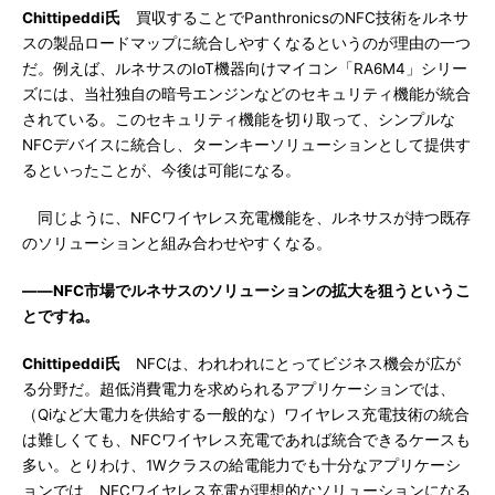
Chittipeddi氏
買収することでPanthronicsのNFC技術をルネサ
スの製品ロードマップに統合しやすくなるというのが理由の一つ
だ。例えば、ルネサスのIoT機器向けマイコン「RA6M4」シリー
ズには、当社独自の暗号エンジンなどのセキュリティ機能が統合
されている。このセキュリティ機能を切り取って、シンプルな
NFCデバイスに統合し、ターンキーソリューションとして提供す
るといったことが、今後は可能になる。
同じように、NFCワイヤレス充電機能を、ルネサスが持つ既存
のソリューションと組み合わせやすくなる。
――NFC市場でルネサスのソリューションの拡大を狙うというこ
とですね。
Chittipeddi氏
NFCは、われわれにとってビジネス機会が広が
る分野だ。超低消費電力を求められるアプリケーションでは、
（Qiなど大電力を供給する一般的な）ワイヤレス充電技術の統合
は難しくても、NFCワイヤレス充電であれば統合できるケースも
多い。とりわけ、1Wクラスの給電能力でも十分なアプリケーシ
ョンでは、NFCワイヤレス充電が理想的なソリューションになる