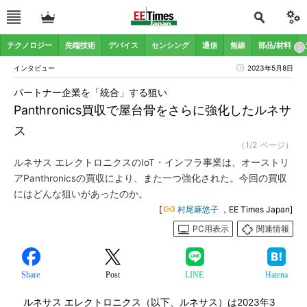
テクノロジー
先端技術
デバイス
センシング
通信
無線
部品/材料
インタビュー
2023年5月8日
パートナー企業を「統合」する狙い
Panthronics買収で屋台骨をさらに強化したルネサ
ス
（1/2 ページ）
ルネサス エレクトロニクスのIoT・インフラ事業は、オーストリ
アPanthronicsの買収により、また一つ強化された。今回の買収
にはどんな狙いがあったのか。
[
村尾麻悠子
，EE Times Japan]
PC用表示
関連情報
Share
Post
LINE
Hatena
ルネサス エレクトロニクス（以下、ルネサス）は2023年3