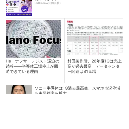
PR(Dreaw合同会社)
He・ナフサ・レジスト逼迫の
村田製作所、26年度1Qは売上
続報――半導体工場停止が回
高が過去最高 データセンタ
避できている理由
ー関連は81％増
ソニー半導体は1Q過去最高益、スマホ市況停滞
も主要顧客ら拡大
SNSアカウントを着実に成長。実はみんなココ
使ってます。
PR(Dreaw合同会社)