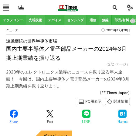
テクノロジー
先端技術
デバイス
センシング
通信
無線
部品/材料
ニュース
2023年12月28日
逆風継続の世界半導体市場
国内主要半導体／電子部品メーカーの2024年3月
期上期業績を振り返る
（2/2 ページ）
2023年のエレクトロニクス業界のニュースを振り返る年末企
画！ 今回は、国内主要半導体／電子部品メーカーの2024年3月
期上期業績を振り返ります。
[EE Times Japan]
PC用表示
関連情報
Share
Post
LINE
Hatena
前のページへ