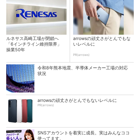
ルネサス高崎工場が閉鎖へ
arrowsの頑丈さがとんでもな
「6インチライン維持限界」
いレベルに
操業50年
PR(arrows)
令和8年熊本地震、半導体メーカー工場の対応
状況
arrowsの頑丈さがとんでもないレベルに
PR(arrows)
SNSアカウントを着実に成長。実はみんなココ
使ってます。