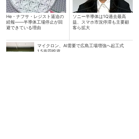
He・ナフサ・レジスト逼迫の
ソニー半導体は1Q過去最高
続報――半導体工場停止が回
益、スマホ市況停滞も主要顧
避できている理由
客ら拡大
マイクロン、AI需要で広島工場増強へ起工式
1.5兆円投資
27年メモリ市場 DRAMは逼迫継続、NANDは
供給緩和へ
中国最大のDRAMメーカーCXMTがIPOへ 増
産とHBM開発で存在感