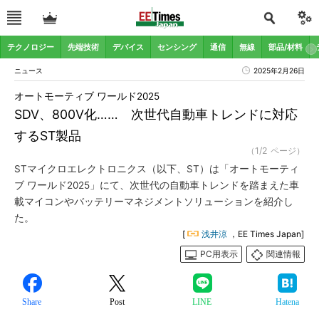
テクノロジー
先端技術
デバイス
センシング
通信
無線
部品/材料
ニュース
2025年2月26日
オートモーティブ ワールド2025
SDV、800V化…… 次世代自動車トレンドに対応
するST製品
（1/2 ページ）
STマイクロエレクトロニクス（以下、ST）は「オートモーティ
ブ ワールド2025」にて、次世代の自動車トレンドを踏まえた車
載マイコンやバッテリーマネジメントソリューションを紹介し
た。
[
浅井涼
，EE Times Japan]
PC用表示
関連情報
Share
Post
LINE
Hatena