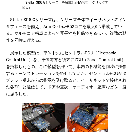
「Stellar SR6 Gシリーズ」を搭載したEV模型［クリックで
拡大］
Stellar SR6 Gシリーズは、シリーズ全体でイーサネットのイン
タフェースを備え、Arm Cortex-R52コアを最大6つ搭載してい
る。マルチコア構成によって冗長性を担保できるほか、複数の動
作を同時に行える。
展示した模型は、車体中央にセントラルECU（Electronic
Control Unit）を、車体前方と後方にZCU（Zonal Control Unit）
を搭載したもの。この模型を用いて、車内の各機能を同時に操作
するデモンストレーションを紹介していた。セントラルECUがタ
ブレット端末からの指示を受け取ると、イーサネットで接続され
た各ZCUと通信して、ドアや空調、オーディオ、座席などを一度
に操作した。