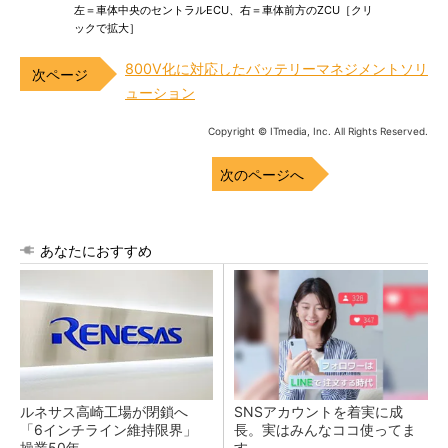
左＝車体中央のセントラルECU、右＝車体前方のZCU［クリ
ックで拡大］
800V化に対応したバッテリーマネジメントソリ
ューション
Copyright © ITmedia, Inc. All Rights Reserved.
次のページへ
あなたにおすすめ
ルネサス高崎工場が閉鎖へ
SNSアカウントを着実に成
「6インチライン維持限界」
長。実はみんなココ使ってま
操業50年
す。