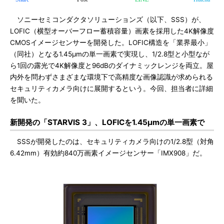
ソニーセミコンダクタソリューションズ（以下、SSS）が、
LOFIC（横型オーバーフロー蓄積容量）画素を採用した4K解像度
CMOSイメージセンサーを開発した。LOFIC構造を「業界最小」
（同社）となる1.45μmの単一画素で実現し、1/2.8型と小型なが
ら1回の露光で4K解像度と96dBのダイナミックレンジを両立。屋
内外を問わずさまざまな環境下で高精度な画像認識が求められる
セキュリティカメラ向けに展開するという。今回、担当者に詳細
を聞いた。
新開発の「STARVIS 3」、LOFICを1.45μmの単一画素で
SSSが開発したのは、セキュリティカメラ向けの1/2.8型（対角
6.42mm）有効約840万画素イメージセンサー「IMX908」だ。