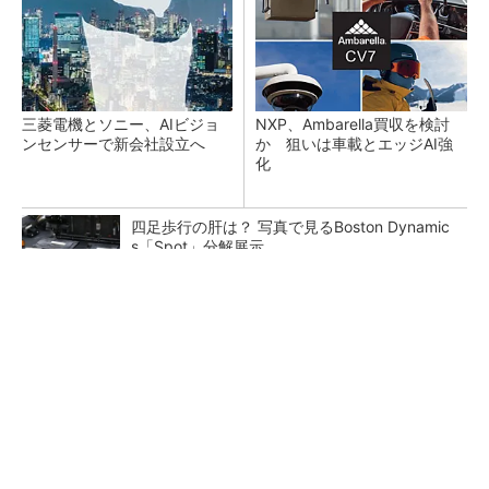
三菱電機とソニー、AIビジョ
NXP、Ambarella買収を検討
ンセンサーで新会社設立へ
か 狙いは車載とエッジAI強
化
四足歩行の肝は？ 写真で見るBoston Dynamic
s「Spot」分解展示
トランスと平滑コイルを「一体化」 電源サイズ
を3分の2に
発光層を結晶化させた「薄膜結晶有機EL」を開
発、富山大