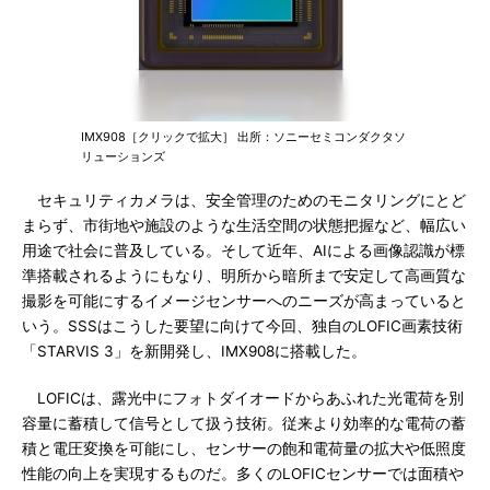
IMX908［クリックで拡大］ 出所：ソニーセミコンダクタソ
リューションズ
セキュリティカメラは、安全管理のためのモニタリングにとど
まらず、市街地や施設のような生活空間の状態把握など、幅広い
用途で社会に普及している。そして近年、AIによる画像認識が標
準搭載されるようにもなり、明所から暗所まで安定して高画質な
撮影を可能にするイメージセンサーへのニーズが高まっていると
いう。SSSはこうした要望に向けて今回、独自のLOFIC画素技術
「STARVIS 3」を新開発し、IMX908に搭載した。
LOFICは、露光中にフォトダイオードからあふれた光電荷を別
容量に蓄積して信号として扱う技術。従来より効率的な電荷の蓄
積と電圧変換を可能にし、センサーの飽和電荷量の拡大や低照度
性能の向上を実現するものだ。多くのLOFICセンサーでは面積や