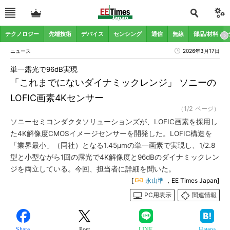
テクノロジー
先端技術
デバイス
センシング
通信
無線
部品/材料
ニュース
2026年3月17日
単一露光で96dB実現
「これまでにないダイナミックレンジ」 ソニーの
LOFIC画素4Kセンサー
（1/2 ページ）
ソニーセミコンダクタソリューションズが、LOFIC画素を採用し
た4K解像度CMOSイメージセンサーを開発した。LOFIC構造を
「業界最小」（同社）となる1.45μmの単一画素で実現し、1/2.8
型と小型ながら1回の露光で4K解像度と96dBのダイナミックレン
ジを両立している。今回、担当者に詳細を聞いた。
[
永山準
，EE Times Japan]
PC用表示
関連情報
Share
Post
LINE
Hatena