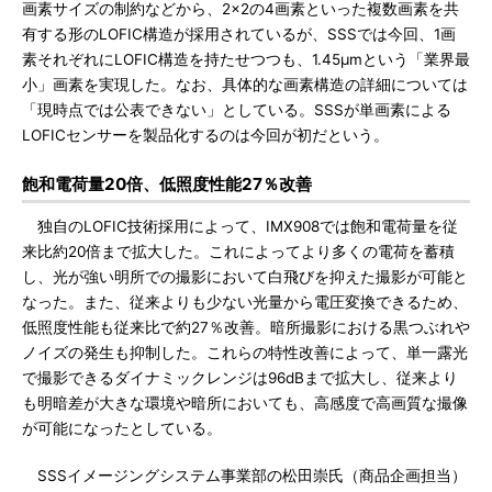
画素サイズの制約などから、2×2の4画素といった複数画素を共
有する形のLOFIC構造が採用されているが、SSSでは今回、1画
素それぞれにLOFIC構造を持たせつつも、1.45μmという「業界最
小」画素を実現した。なお、具体的な画素構造の詳細については
「現時点では公表できない」としている。SSSが単画素による
LOFICセンサーを製品化するのは今回が初だという。
飽和電荷量20倍、低照度性能27％改善
独自のLOFIC技術採用によって、IMX908では飽和電荷量を従
来比約20倍まで拡大した。これによってより多くの電荷を蓄積
し、光が強い明所での撮影において白飛びを抑えた撮影が可能と
なった。また、従来よりも少ない光量から電圧変換できるため、
低照度性能も従来比で約27％改善。暗所撮影における黒つぶれや
ノイズの発生も抑制した。これらの特性改善によって、単一露光
で撮影できるダイナミックレンジは96dBまで拡大し、従来より
も明暗差が大きな環境や暗所においても、高感度で高画質な撮像
が可能になったとしている。
SSSイメージングシステム事業部の松田崇氏（商品企画担当）