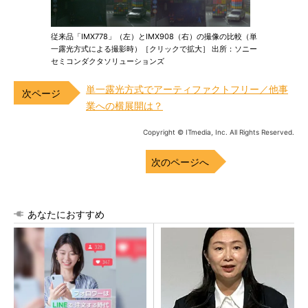
従来品「IMX778」（左）とIMX908（右）の撮像の比較（単
一露光方式による撮影時）［クリックで拡大］ 出所：ソニー
セミコンダクタソリューションズ
単一露光方式でアーティファクトフリー／他事
業への横展開は？
Copyright © ITmedia, Inc. All Rights Reserved.
次のページへ
あなたにおすすめ