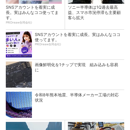
SNSアカウントを着実に成
ソニー半導体は1Q過去最高
長。実はみんなココ使ってま
益、スマホ市況停滞も主要顧
す。
客ら拡大
PR(Dreaw合同会社)
SNSアカウントを着実に成長。実はみんなココ
使ってます。
PR(Dreaw合同会社)
画像鮮明化を1チップで実現 組み込みも容易
に
令和8年熊本地震、半導体メーカー工場の対応
状況