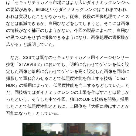
は「セキュリティカメラ市場にはより広いダイナミックレンジへ
の要望がある。96dBというダイナミックレンジはこれまでわれ
われは実現したことがなかった。従来、後段の画像処理でノイズ
などは低減できるが、白飛びなどをしてしまうと、そこには画像
の情報がなく補正のしようがない。今回の製品によって、白飛び
や黒つぶれをせずに撮像できるようになり、画像処理の選択肢が
広がる」と説明していた。
なお、SSSでは既存のセキュリティカメラ用イメージセンサー
技術「STARVIS 2」においても、明所に合わせてゲインを低く設
定した画像と暗所に合わせてゲインを高く設定した画像を同時に
撮影して重ね合わせることで低照度性能を向上する技術「Clear
HDR」の採用によって、低照度性能を向上するなどしていた。た
だ、同技術ではダイナミックレンジの上限を伸ばすことは難しか
ったという。そうした中で今回、独自のLOFIC技術を開発／採用
したことで低照度性能とともに、上限側を「大幅に伸ばすことが
可能になった」としている。