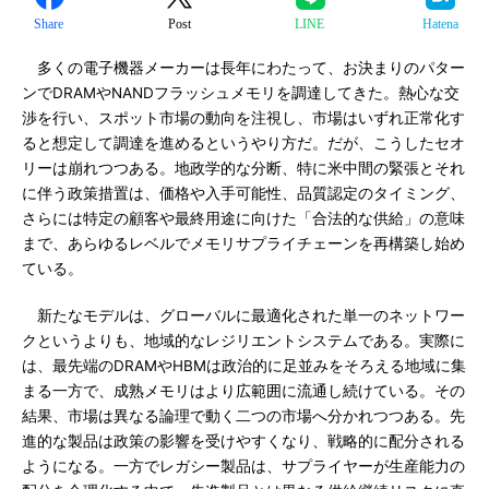
Share
Post
LINE
Hatena
多くの電子機器メーカーは長年にわたって、お決まりのパター
ンでDRAMやNANDフラッシュメモリを調達してきた。熱心な交
渉を行い、スポット市場の動向を注視し、市場はいずれ正常化す
ると想定して調達を進めるというやり方だ。だが、こうしたセオ
リーは崩れつつある。地政学的な分断、特に米中間の緊張とそれ
に伴う政策措置は、価格や入手可能性、品質認定のタイミング、
さらには特定の顧客や最終用途に向けた「合法的な供給」の意味
まで、あらゆるレベルでメモリサプライチェーンを再構築し始め
ている。
新たなモデルは、グローバルに最適化された単一のネットワー
クというよりも、地域的なレジリエントシステムである。実際に
は、最先端のDRAMやHBMは政治的に足並みをそろえる地域に集
まる一方で、成熟メモリはより広範囲に流通し続けている。その
結果、市場は異なる論理で動く二つの市場へ分かれつつある。先
進的な製品は政策の影響を受けやすくなり、戦略的に配分される
ようになる。一方でレガシー製品は、サプライヤーが生産能力の