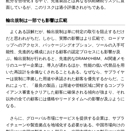
配分を合理化する中で、先進製品とは異なる供給継続リスクに直
面しているが、このリスクは過小評価されがちである。
輸出規制は一部でも影響は広範
よくある誤解だが、輸出規制は単に特定の取引を阻止するだけ
だと思われがちだ。しかし、実際の影響はより広範で、ロードマ
ップへのアクセス、パッケージングオプション、ツールの入手可
能性、先進的な構成における顧客の認定プロセスにも影響が及
ぶ。輸出規制が行われると、先進的なDRAMやHBM、AI関連メモ
リのユーザー企業は、導入が遅れるほか、性能の低い代替品を用
いた再設計を余儀なくされることもある。なぜなら、サプライヤ
ーは規制に準拠した用途や承認された顧客を優先するからだ。こ
れによって、「最良の製品」は用途や管轄区域に関するコンプラ
イアンス審査をクリアした顧客に確保される傾向が強まり、それ
以外の全ての顧客には価格やリードタイムへの影響が及ぶように
なる。
さらに、グローバル市場にサービスを提供する企業は、サプラ
イチェーンや製造拠点を地域化する必要がある。中国市場向けの