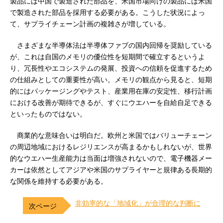
製品には中国で製造された部品を、米国市場向けの製品には米国
で製造された部品を採用する必要がある。こうした状況によっ
て、サプライチェーン計画の複雑さが増している。
さまざまな半導体法は半導体ファブの国内回帰を奨励している
が、これは自国のメモリの優位性を短期間で確立するというよ
り、冗長性やエコシステムの発展、投資への信頼を促進するため
の仕組みとしての重要性が高い。メモリの観点から見ると、短期
的にはパッケージングやテスト、産業用在庫の安定性、移行計画
における改善が期待できるが、すぐにウエハーを自給自足できる
といったものではない。
商業的な意味合いは明白だ。欧州と米国ではバリューチェーン
の周辺地域におけるレジリエンスが高まるかもしれないが、世界
的なウエハー生産能力は当面は増強されないので、電子機器メー
カーは依然としてアジアや米国のサプライヤーと規律ある長期的
な関係を維持する必要がある。
非効率的な「地域化」が合理的な判断に