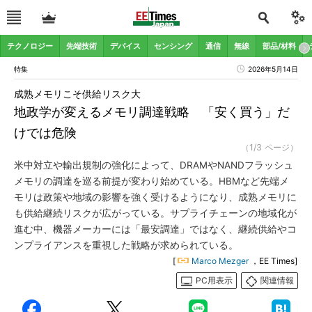
テクノロジー
先端技術
デバイス
センシング
通信
無線
部品/材料
特集
2026年5月14日
成熟メモリこそ供給リスク大
地政学が変えるメモリ調達戦略 「安く買う」だ
けでは危険
（1/3 ページ）
米中対立や輸出規制の強化によって、DRAMやNANDフラッシュ
メモリの調達を巡る前提が変わり始めている。HBMなど先端メ
モリは政策や地域の影響を強く受けるようになり、成熟メモリに
も供給継続リスクが広がっている。サプライチェーンの地域化が
進む中、機器メーカーには「最安調達」ではなく、継続供給やコ
ンプライアンスを重視した戦略が求められている。
[
Marco Mezger
，EE Times]
PC用表示
関連情報