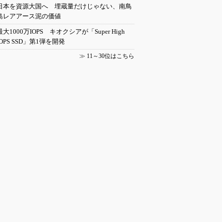
日本を資源大国へ 埋蔵量だけじゃない、南鳥
島レアアース泥の価値
最大1000万IOPS キオクシアが「Super High
IOPS SSD」第1弾を開発
≫
11～30位はこちら