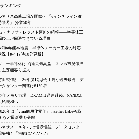
ランキング
ルネサス高崎工場が閉鎖へ 「6インチライン維
持限界」 操業50年
He・ナフサ・レジスト逼迫の続報――半導体工
場停止が回避できている理由
令和8年熊本地震、半導体メーカー工場の対応
状況【8/4 19時10分更新】
ソニー半導体は1Q過去最高益、スマホ市況停滞
も主要顧客ら拡大
村田製作所、26年度1Qは売上高が過去最高 デ
ータセンター関連は81％増
27年メモリ市場 DRAMは逼迫継続、NANDは
供給緩和へ
2026年は「2nm商用化元年」 Panther Lake搭載
PCなど最新機を分解
ルネサス、26年2Qは増収増益 データセンター
需要強く「供給はパツパツ」