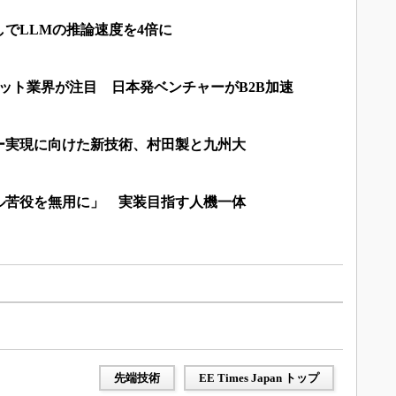
でLLMの推論速度を4倍に
ット業界が注目 日本発ベンチャーがB2B加速
ー実現に向けた新技術、村田製と九州大
ル苦役を無用に」 実装目指す人機一体
先端技術
EE Times Japan トップ