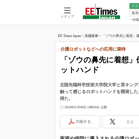
テク
業界
電池／エネル
ア
メディア
特
メ
福田昭の
LS
EE Times Japan
>
先端技術
>
「ゾウの鼻先に着想」優
福田昭の
マ
湯之上隆
介護ロボットなどへの応用に期待
FP
大山聡の
「ゾウの鼻先に着想」
大原雄介
ットハンド
ック
リタイア
学漂流記
北陸先端科学技術大学院大学と英キング
触って感じるロボットハンドを開発した。
世界を「
得た。
踊るバズワ
2026年07月09日 10時30分 公開
Buzzwo
この10
印刷する
見る
で起こる
製品分解
家庭や病院に導入される介護ロボ