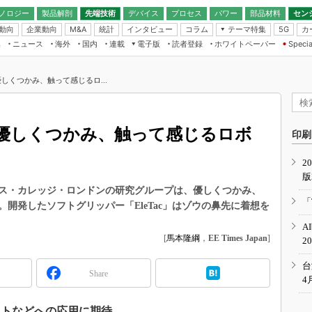
ノロジー
製品解剖
先端技術
デバイス
プロセス
パワー
部品材料
セン
動向
企業動向
統計
インタビュー
コラム
テーマ特集
カ
M&A
5G
ギー
ナログ
無線
集
ニュース
海外
国内
連載
電子版
読者登録
ホワイトペーパー
Specia
フィジカルAI
IoT・エッジコ
モリ
EXPO
Microchip情報
ストレージ通信
EE Times Japan×EDN Japan統合電
エッジAI
子版
I
SEMICON Japan
しくつかみ、触って感じるロ...
デバイス通信
パワーエレクトロニクス
電子ブックレット
イコン
CEATEC
のナノフォーカス
半導体後工程
GA
EdgeTech＋
業界スコープ
優しくつかみ、触って感じるロボ
読者調査（EE Times Research）
印刷
TECHNO-FRONT
のエレ・組み込みプレイバ
カーボンニュートラル
2
人とくるま展
版
IoT
直前エンジニアの社会人大
ス・カレッジ・ロンドンの研究グループは、優しくつかみ、
電源設計（EDN Japan）
「
開発したソフトグリッパー「EleTac」はゾウの鼻先に着想を
数字」で回してみよう
エレクトロニクス入門（EDN
A
Japan）
ード ～Behind the
[
馬本隆綱
，
EE Times Japan
]
2
rd
年で起こったこと、次の10年
台
Share
こと
4
で探るアジアの新トレンド
ットなどへの応用に期待