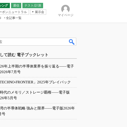
シング
通信
テスト/計測
ーボンニュートラル
展示会
マイページ
全記事一覧
l
ンピューティング
して読む 電子ブックレット
IER
026年上半期の半導体業界を振り返る――電子
2026年7月号
TECHNO-FRONTIER」2025年プレイバック
I時代のメモリ／ストレージ覇権――電子版
026年5月号
湾の半導体戦略 強みと限界――電子版2026年
月号