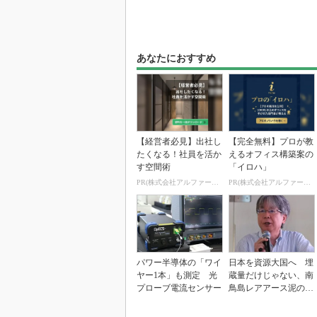
あなたにおすすめ
【経営者必見】出社し
【完全無料】プロが教
たくなる！社員を活か
えるオフィス構築案の
す空間術
「イロハ」
PR(株式会社アルファーテクノ)
PR(株式会社アルファーテクノ)
パワー半導体の「ワイ
日本を資源大国へ 埋
ヤー1本」も測定 光
蔵量だけじゃない、南
プローブ電流センサー
鳥島レアアース泥の価
値