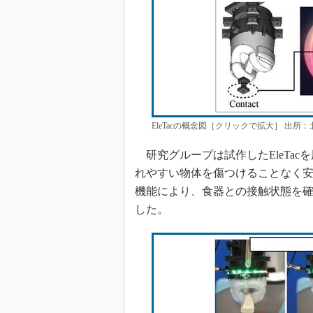
EleTacの概念図［クリックで拡大］ 出
研究グループは試作したEleTa
れやすい物体を傷つけることなく
機能により、食器との接触状態を
した。