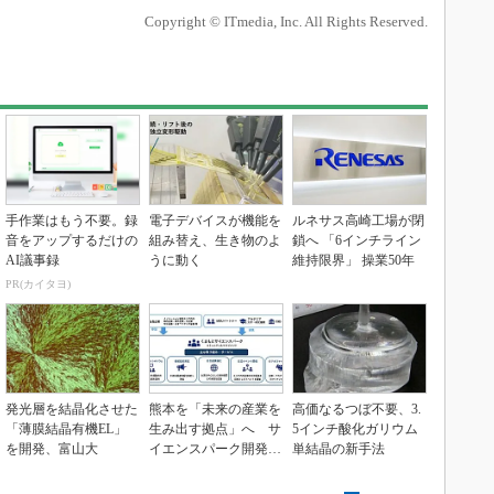
Copyright © ITmedia, Inc. All Rights Reserved.
手作業はもう不要。録
電子デバイスが機能を
ルネサス高崎工場が閉
音をアップするだけの
組み替え、生き物のよ
鎖へ 「6インチライン
AI議事録
うに動く
維持限界」 操業50年
PR(カイタヨ)
発光層を結晶化させた
熊本を「未来の産業を
高価なるつぼ不要、3.
「薄膜結晶有機EL」
生み出す拠点」へ サ
5インチ酸化ガリウム
を開発、富山大
イエンスパーク開発進
単結晶の新手法
む