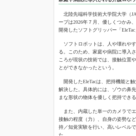
光伝送技
“異端児
北陸先端科学技術大学院大学（JA
改革、執
ープは2026年７月、優しくつか
イノベー
開発したソフトグリッパー「EleT
JASA発
ソフトロボットは、人や壊れやす
IHSア
る。このため、家庭や病院に導入
「英語に
ための新
ころが現状の技術では、接触位置
とができなかったという。
開発したEleTacは、把持機能
解決した。具体的には、ゾウの鼻
まな形状の物体を優しく把持でき
また、内蔵した単一のカメラでエ
接触の程度（力）、自身の姿勢な
持／知覚実験を行い、高いレベル
た。