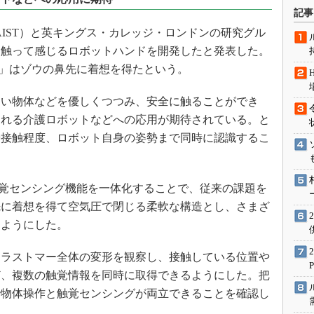
術を知る
記事
エンジニア”が仕掛けた社内
IST）と英キングス・カレッジ・ロンドンの研究グル
念の180日
み、触って感じるロボットハンドを開発したと発表した。
ションは日本を救うのか
ac」はゾウの鼻先に着想を得たという。
IoT通信
い物体などを優しくつつみ、安全に触ることができ
ナリスト「未来展望」
される介護ロボットなどへの応用が期待されている。と
愛されないエンジニア」の
行動論
や接触程度、ロボット自身の姿勢まで同時に認識するこ
と触覚センシング機能を一体化することで、従来の課題を
先に着想を得て空気圧で閉じる柔軟な構造とし、さまざ
るようにした。
ラストマー全体の変形を観察し、接触している位置や
ど、複数の触覚情報を同時に取得できるようにした。把
で物体操作と触覚センシングが両立できることを確認し