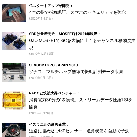
仏スタートアップが開発：
4本の指で指紋認証、スマホのセキュリティを強化
(2020年1月21日)
SBDは量産間近、MOSFETは2021年以降：
GaO MOSFETでSiCを大幅に上回るチャンネル移動度実
現
(2019年12月18日)
SENSOR EXPO JAPAN 2019：
ソナス、マルチホップ無線で振動計測データ収集
(2019年9月13日)
NEDOと筑波大発ベンチャー：
消費電力30分の1を実現、ストリームデータ圧縮LSIを
開発
(2019年8月26日)
イスラエルの新興企業：
道路に埋め込むIoTセンサー、道路状況を自動で予測