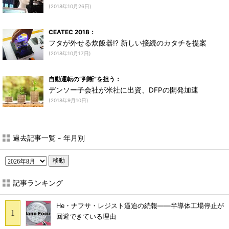
(2018年10月26日)
CEATEC 2018：
フタが外せる炊飯器!? 新しい接続のカタチを提案
(2018年10月17日)
自動運転の“判断”を担う：
デンソー子会社が米社に出資、DFPの開発加速
(2018年9月10日)
過去記事一覧 - 年月別
移動
記事ランキング
He・ナフサ・レジスト逼迫の続報――半導体工場停止が
回避できている理由