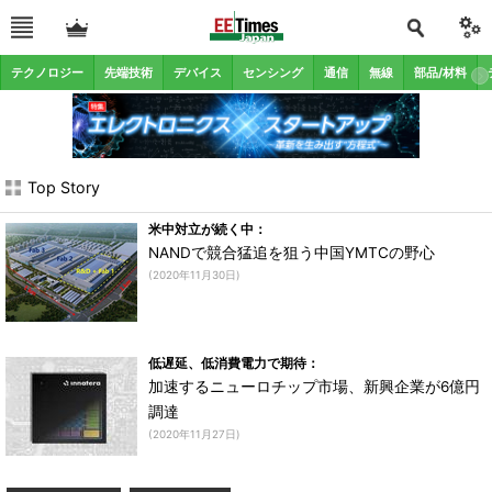
テクノロジー
先端技術
デバイス
センシング
通信
無線
部品/材料
Top Story
米中対立が続く中：
NANDで競合猛追を狙う中国YMTCの野心
(2020年11月30日)
低遅延、低消費電力で期待：
加速するニューロチップ市場、新興企業が6億円
調達
(2020年11月27日)