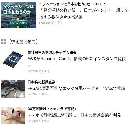
イノベーションは日本を救うのか（32）：
「起業活動の数と質」、日本がベンチャー設立で
抱える根深き4つの課題
(2019年5月31日)
【技術開発動向】
自社開発の学習用チップも発表：
AWSがHabana「Gaudi」搭載のEC2インスタンス提供
へ
(2020年12月7日)
日本発の新興企業：
FPGAに実装可能なエッジAI用ハードIP、45fpsで推論
(2020年11月12日)
30万画素以上のカメラで可能：
スマホで静脈認証が可能に、日本の新興企業が開発
(2020年6月2日)