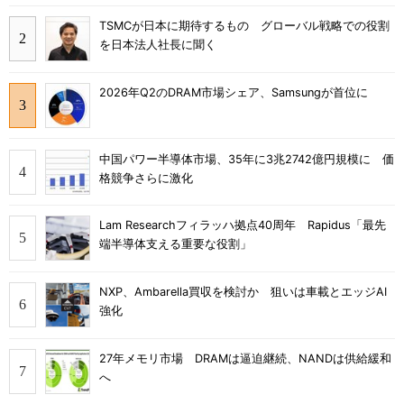
TSMCが日本に期待するもの グローバル戦略での役割
を日本法人社長に聞く
2026年Q2のDRAM市場シェア、Samsungが首位に
中国パワー半導体市場、35年に3兆2742億円規模に 価
格競争さらに激化
Lam Researchフィラッハ拠点40周年 Rapidus「最先
端半導体支える重要な役割」
NXP、Ambarella買収を検討か 狙いは車載とエッジAI
強化
27年メモリ市場 DRAMは逼迫継続、NANDは供給緩和
へ