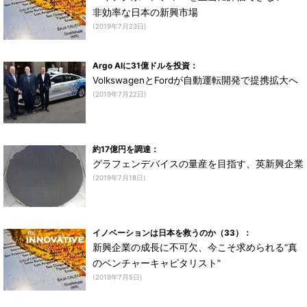
非効率な日本の新興市場
(2019年7月23日)
Argo AIに31億ドルを投資：
VolkswagenとFordが自動運転開発で提携拡大へ
(2019年7月22日)
約17億円を調達：
グラフェンデバイスの量産を目指す、英新興企業
(2019年7月18日)
イノベーションは日本を救うのか（33）：
新興企業の成長に不可欠、今こそ求められる“真
のベンチャーキャピタリスト”
(2019年7月5日)